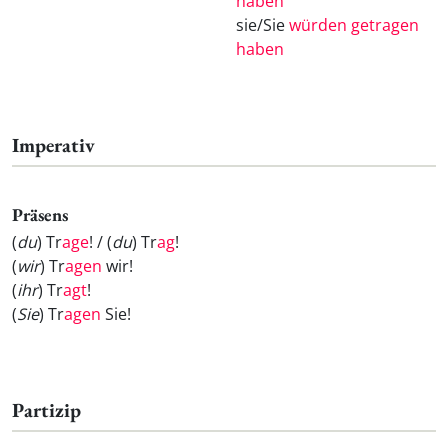
haben
sie/Sie
würden getragen
haben
Imperativ
Präsens
(
du
) Tr
age
! / (
du
) Tr
ag
!
(
wir
) Tr
agen
wir!
(
ihr
) Tr
agt
!
(
Sie
) Tr
agen
Sie!
Partizip