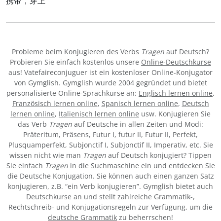
携带，穿上
Probleme beim Konjugieren des Verbs
Tragen
auf Deutsch?
Probieren Sie einfach kostenlos unsere
Online-Deutschkurse
aus! Vatefaireconjuguer ist ein kostenloser Online-Konjugator
von Gymglish. Gymglish wurde 2004 gegründet und bietet
personalisierte Online-Sprachkurse an:
Englisch lernen online
,
Französisch lernen online
,
Spanisch lernen online
,
Deutsch
lernen online
,
Italienisch lernen online
usw. Konjugieren Sie
das Verb
Tragen
auf Deutsche in allen Zeiten und Modi:
Präteritum, Präsens, Futur I, futur II, Futur II, Perfekt,
Plusquamperfekt, Subjonctif I, Subjonctif II, Imperativ, etc. Sie
wissen nicht wie man
Tragen
auf Deutsch konjugiert? Tippen
Sie einfach
Tragen
in die Suchmaschine ein und entdecken Sie
die Deutsche Konjugation. Sie können auch einen ganzen Satz
konjugieren, z.B. “ein Verb konjugieren”. Gymglish bietet auch
Deutschkurse an und stellt zahlreiche Grammatik-,
Rechtschreib- und Konjugationsregeln zur Verfügung, um die
deutsche Grammatik
zu beherrschen!