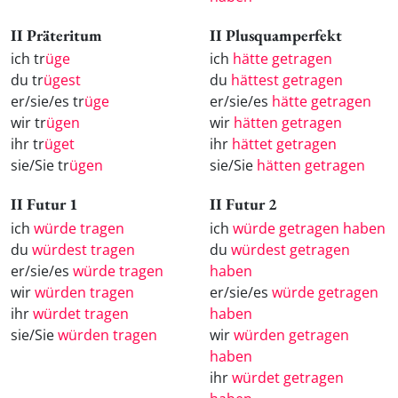
II Präteritum
II Plusquamperfekt
ich tr
üge
ich
hätte getragen
du tr
ügest
du
hättest getragen
er/sie/es tr
üge
er/sie/es
hätte getragen
wir tr
ügen
wir
hätten getragen
ihr tr
üget
ihr
hättet getragen
sie/Sie tr
ügen
sie/Sie
hätten getragen
II Futur 1
II Futur 2
ich
würde tragen
ich
würde getragen haben
du
würdest tragen
du
würdest getragen
er/sie/es
würde tragen
haben
wir
würden tragen
er/sie/es
würde getragen
ihr
würdet tragen
haben
sie/Sie
würden tragen
wir
würden getragen
haben
ihr
würdet getragen