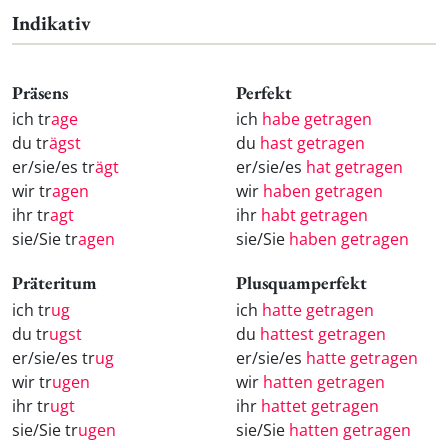
Indikativ
Präsens
Perfekt
ich tr
age
ich
habe getragen
du tr
ägst
du
hast getragen
er/sie/es tr
ägt
er/sie/es
hat getragen
wir tr
agen
wir
haben getragen
ihr tr
agt
ihr
habt getragen
sie/Sie tr
agen
sie/Sie
haben getragen
Präteritum
Plusquamperfekt
ich tr
ug
ich
hatte getragen
du tr
ugst
du
hattest getragen
er/sie/es tr
ug
er/sie/es
hatte getragen
wir tr
ugen
wir
hatten getragen
ihr tr
ugt
ihr
hattet getragen
sie/Sie tr
ugen
sie/Sie
hatten getragen