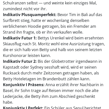
Schulranzen selbst — und weinte kein einziges Mal,
zumindest nicht vor ihr.
Indikativ Plusquamperfekt:
Bevor Tim in Bali auf das
Surfbrett stieg, hatte er wochenlang denselben
verblichenen Hoodie getragen, bis ein Fremder am
Strand ihn fragte, ob er ihn verkaufen wolle.
Indikativ Futur 1:
Bettys Urenkel wird beim ersehnten
Skiausflug nach St. Moritz wohl eine Ausrüstung tragen,
die er sich halb von Betty und halb von seinem letzten
Kurshonorar leisten kann.
Indikativ Futur 2:
Bis der Globetrotter irgendwann in
Kapstadt oder Sydney sesshaft wird, wird er seinen
Rucksack durch mehr Zeitzonen getragen haben, als
Betty Hoteletagen im Brandenbutt zählen kann.
Konjunktiv I Präsens:
Anna erzählt ihrer Nachbarin in
Basel, ihr Sohn trage auf Reisen immer noch die alte
Lederjacke, die Betty ihm zum Abschied geschenkt
habe.
Konjunktiv I Perfekt:
Ein Schüler aus Seoul berichtet