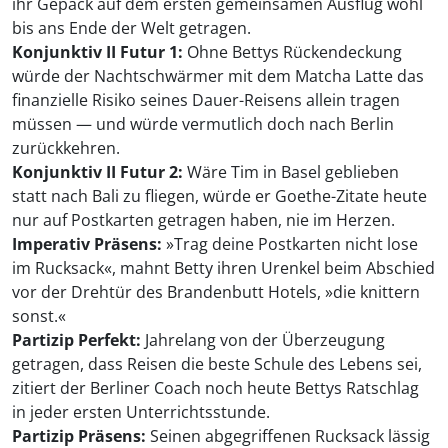
ihr Gepäck auf dem ersten gemeinsamen Ausflug wohl
bis ans Ende der Welt getragen.
Konjunktiv II Futur 1:
Ohne Bettys Rückendeckung
würde der Nachtschwärmer mit dem Matcha Latte das
finanzielle Risiko seines Dauer-Reisens allein tragen
müssen — und würde vermutlich doch nach Berlin
zurückkehren.
Konjunktiv II Futur 2:
Wäre Tim in Basel geblieben
statt nach Bali zu fliegen, würde er Goethe-Zitate heute
nur auf Postkarten getragen haben, nie im Herzen.
Imperativ Präsens:
»Trag deine Postkarten nicht lose
im Rucksack«, mahnt Betty ihren Urenkel beim Abschied
vor der Drehtür des Brandenbutt Hotels, »die knittern
sonst.«
Partizip Perfekt:
Jahrelang von der Überzeugung
getragen, dass Reisen die beste Schule des Lebens sei,
zitiert der Berliner Coach noch heute Bettys Ratschlag
in jeder ersten Unterrichtsstunde.
Partizip Präsens:
Seinen abgegriffenen Rucksack lässig