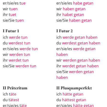
er/sie/es t
ue
er/sie/es
habe getan
wir t
uen
wir
haben getan
ihr t
uet
ihr
habet getan
sie/Sie t
uen
sie/Sie
haben getan
I Futur 1
I Futur 2
ich
werde tun
ich
werde getan haben
du
werdest tun
du
werdest getan haben
er/sie/es
werde tun
er/sie/es
werde getan
wir
werden tun
haben
ihr
werdet tun
wir
werden getan haben
sie/Sie
werden tun
ihr
werdet getan haben
sie/Sie
werden getan
haben
II Präteritum
II Plusquamperfekt
ich t
äte
ich
hätte getan
du t
ätest
du
hättest getan
er/sie/es t
äte
er/sie/es
hätte getan