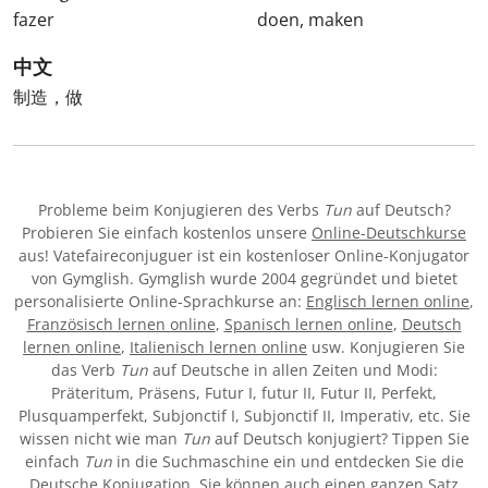
fazer
doen, maken
中文
制造，做
Probleme beim Konjugieren des Verbs
Tun
auf Deutsch?
Probieren Sie einfach kostenlos unsere
Online-Deutschkurse
aus! Vatefaireconjuguer ist ein kostenloser Online-Konjugator
von Gymglish. Gymglish wurde 2004 gegründet und bietet
personalisierte Online-Sprachkurse an:
Englisch lernen online
,
Französisch lernen online
,
Spanisch lernen online
,
Deutsch
lernen online
,
Italienisch lernen online
usw. Konjugieren Sie
das Verb
Tun
auf Deutsche in allen Zeiten und Modi:
Präteritum, Präsens, Futur I, futur II, Futur II, Perfekt,
Plusquamperfekt, Subjonctif I, Subjonctif II, Imperativ, etc. Sie
wissen nicht wie man
Tun
auf Deutsch konjugiert? Tippen Sie
einfach
Tun
in die Suchmaschine ein und entdecken Sie die
Deutsche Konjugation. Sie können auch einen ganzen Satz