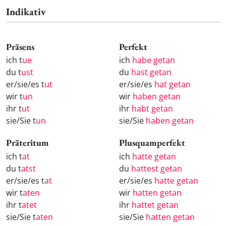
Indikativ
Präsens
Perfekt
ich t
ue
ich
habe getan
du t
ust
du
hast getan
er/sie/es t
ut
er/sie/es
hat getan
wir t
un
wir
haben getan
ihr t
ut
ihr
habt getan
sie/Sie t
un
sie/Sie
haben getan
Präteritum
Plusquamperfekt
ich t
at
ich
hatte getan
du t
atst
du
hattest getan
er/sie/es t
at
er/sie/es
hatte getan
wir t
aten
wir
hatten getan
ihr t
atet
ihr
hattet getan
sie/Sie t
aten
sie/Sie
hatten getan