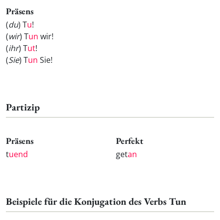
Präsens
(
du
) T
u
!
(
wir
) T
un
wir!
(
ihr
) T
ut
!
(
Sie
) T
un
Sie!
Partizip
Präsens
Perfekt
t
uend
get
an
Beispiele für die Konjugation des Verbs Tun