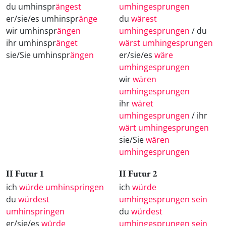
du umhinspr
ängest
umhingesprungen
er/sie/es umhinspr
änge
du
wärest
wir umhinspr
ängen
umhingesprungen
/ du
ihr umhinspr
änget
wärst umhingesprungen
sie/Sie umhinspr
ängen
er/sie/es
wäre
umhingesprungen
wir
wären
umhingesprungen
ihr
wäret
umhingesprungen
/ ihr
wärt umhingesprungen
sie/Sie
wären
umhingesprungen
II Futur 1
II Futur 2
ich
würde umhinspringen
ich
würde
du
würdest
umhingesprungen sein
umhinspringen
du
würdest
er/sie/es
würde
umhingesprungen sein