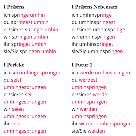
I Präsens
I Präsens Nebensatz
ich spr
inge umhin
ich umhinspr
inge
du spr
ingest umhin
du umhinspr
ingest
er/sie/es spr
inge umhin
er/sie/es umhinspr
inge
wir spr
ingen umhin
wir umhinspr
ingen
ihr spr
inget umhin
ihr umhinspr
inget
sie/Sie spr
ingen umhin
sie/Sie umhinspr
ingen
I Perfekt
I Futur 1
ich
sei umhingesprungen
ich
werde umhinspringen
du
seist
du
werdest
umhingesprungen
umhinspringen
er/sie/es
sei
er/sie/es
werde
umhingesprungen
umhinspringen
wir
seien
wir
werden
umhingesprungen
umhinspringen
ihr
seiet
ihr
werdet umhinspringen
umhingesprungen
sie/Sie
werden