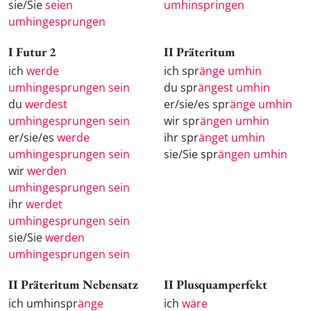
sie/Sie
seien
umhinspringen
umhingesprungen
I Futur 2
II Präteritum
ich
werde
ich spr
änge umhin
umhingesprungen sein
du spr
ängest umhin
du
werdest
er/sie/es spr
änge umhin
umhingesprungen sein
wir spr
ängen umhin
er/sie/es
werde
ihr spr
änget umhin
umhingesprungen sein
sie/Sie spr
ängen umhin
wir
werden
umhingesprungen sein
ihr
werdet
umhingesprungen sein
sie/Sie
werden
umhingesprungen sein
II Präteritum Nebensatz
II Plusquamperfekt
ich umhinspr
änge
ich
wäre