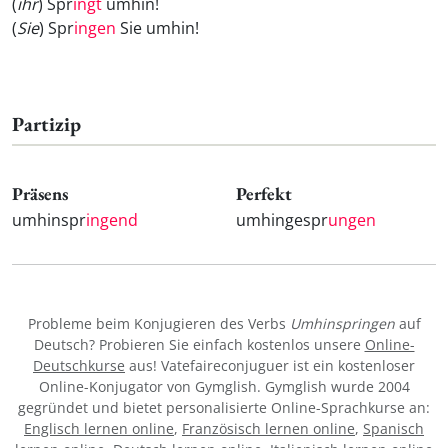
(
ihr
) Spr
ingt
umhin!
(
Sie
) Spr
ingen
Sie umhin!
Partizip
Präsens
Perfekt
umhinspr
ingend
umhingespr
ungen
Probleme beim Konjugieren des Verbs
Umhinspringen
auf
Deutsch? Probieren Sie einfach kostenlos unsere
Online-
Deutschkurse
aus! Vatefaireconjuguer ist ein kostenloser
Online-Konjugator von Gymglish. Gymglish wurde 2004
gegründet und bietet personalisierte Online-Sprachkurse an:
Englisch lernen online
,
Französisch lernen online
,
Spanisch