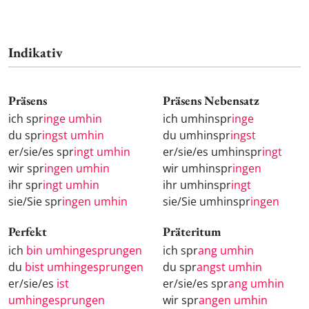
Indikativ
Präsens
Präsens Nebensatz
ich spr
inge umhin
ich umhinspr
inge
du spr
ingst umhin
du umhinspr
ingst
er/sie/es spr
ingt umhin
er/sie/es umhinspr
ingt
wir spr
ingen umhin
wir umhinspr
ingen
ihr spr
ingt umhin
ihr umhinspr
ingt
sie/Sie spr
ingen umhin
sie/Sie umhinspr
ingen
Perfekt
Präteritum
ich
bin umhingesprungen
ich spr
ang umhin
du
bist umhingesprungen
du spr
angst umhin
er/sie/es
ist
er/sie/es spr
ang umhin
umhingesprungen
wir spr
angen umhin