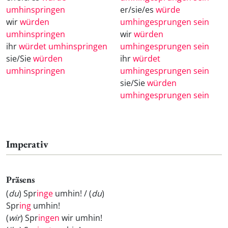
umhinspringen
er/sie/es
würde
wir
würden
umhingesprungen sein
umhinspringen
wir
würden
ihr
würdet umhinspringen
umhingesprungen sein
sie/Sie
würden
ihr
würdet
umhinspringen
umhingesprungen sein
sie/Sie
würden
umhingesprungen sein
Imperativ
Präsens
(
du
) Spr
inge
umhin! / (
du
)
Spr
ing
umhin!
(
wir
) Spr
ingen
wir umhin!