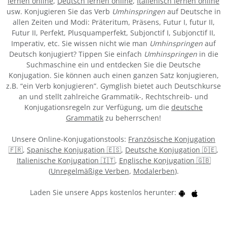
lernen online
,
Deutsch lernen online
,
Italienisch lernen online
usw. Konjugieren Sie das Verb
Umhinspringen
auf Deutsche in
allen Zeiten und Modi: Präteritum, Präsens, Futur I, futur II,
Futur II, Perfekt, Plusquamperfekt, Subjonctif I, Subjonctif II,
Imperativ, etc. Sie wissen nicht wie man
Umhinspringen
auf
Deutsch konjugiert? Tippen Sie einfach
Umhinspringen
in die
Suchmaschine ein und entdecken Sie die Deutsche
Konjugation. Sie können auch einen ganzen Satz konjugieren,
z.B. “ein Verb konjugieren”. Gymglish bietet auch Deutschkurse
an und stellt zahlreiche Grammatik-, Rechtschreib- und
Konjugationsregeln zur Verfügung, um die
deutsche
Grammatik
zu beherrschen!
Unsere Online-Konjugationstools:
Französische Konjugation
🇫🇷
,
Spanische Konjugation 🇪🇸
,
Deutsche Konjugation 🇩🇪
,
Italienische Konjugation 🇮🇹
,
Englische Konjugation 🇬🇧
(
Unregelmäßige Verben
,
Modalerben
).
Laden Sie unsere Apps kostenlos herunter: