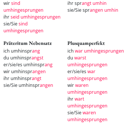
wir
sind
ihr spr
angt umhin
umhingesprungen
sie/Sie spr
angen umhin
ihr
seid umhingesprungen
sie/Sie
sind
umhingesprungen
Präteritum Nebensatz
Plusquamperfekt
ich umhinspr
ang
ich
war umhingesprungen
du umhinspr
angst
du
warst
er/sie/es umhinspr
ang
umhingesprungen
wir umhinspr
angen
er/sie/es
war
ihr umhinspr
angt
umhingesprungen
sie/Sie umhinspr
angen
wir
waren
umhingesprungen
ihr
wart
umhingesprungen
sie/Sie
waren
umhingesprungen