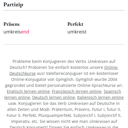
Partizip
Präsens
Perfekt
umkreis
end
umkreist
Probleme beim Konjugieren des Verbs
Umkreisen
auf
Deutsch? Probieren Sie einfach kostenlos unsere
Online-
Deutschkurse
aus! Vatefaireconjuguer ist ein kostenloser
Online-Konjugator von Gymglish. Gymglish wurde 2004
gegründet und bietet personalisierte Online-Sprachkurse an:
Englisch lernen online
,
Französisch lernen online
,
Spanisch
lernen online
,
Deutsch lernen online
,
Italienisch lernen online
usw. Konjugieren Sie das Verb
Umkreisen
auf Deutsche in
allen Zeiten und Modi: Präteritum, Präsens, Futur I, futur II,
Futur II, Perfekt, Plusquamperfekt, Subjonctif I, Subjonctif II,
Imperativ, etc. Sie wissen nicht wie man
Umkreisen
auf
Deutsch konjugiert? Tippen Sie einfach
Umkreisen
in die