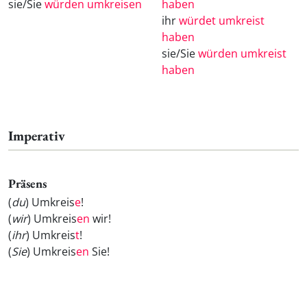
sie/Sie
würden umkreisen
haben
ihr
würdet umkreist
haben
sie/Sie
würden umkreist
haben
Imperativ
Präsens
(
du
) Umkreis
e
!
(
wir
) Umkreis
en
wir!
(
ihr
) Umkreis
t
!
(
Sie
) Umkreis
en
Sie!