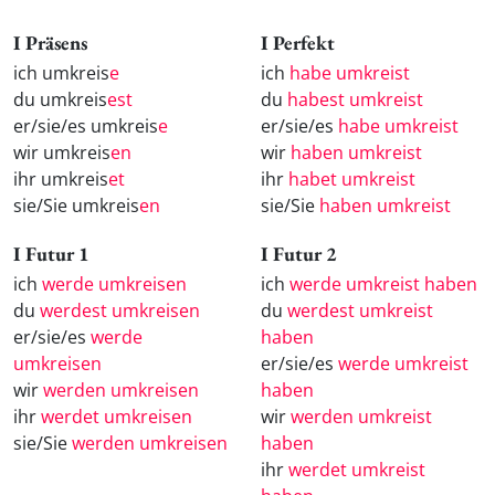
I Präsens
I Perfekt
ich umkreis
e
ich
habe umkreist
du umkreis
est
du
habest umkreist
er/sie/es umkreis
e
er/sie/es
habe umkreist
wir umkreis
en
wir
haben umkreist
ihr umkreis
et
ihr
habet umkreist
sie/Sie umkreis
en
sie/Sie
haben umkreist
I Futur 1
I Futur 2
ich
werde umkreisen
ich
werde umkreist haben
du
werdest umkreisen
du
werdest umkreist
er/sie/es
werde
haben
umkreisen
er/sie/es
werde umkreist
wir
werden umkreisen
haben
ihr
werdet umkreisen
wir
werden umkreist
sie/Sie
werden umkreisen
haben
ihr
werdet umkreist