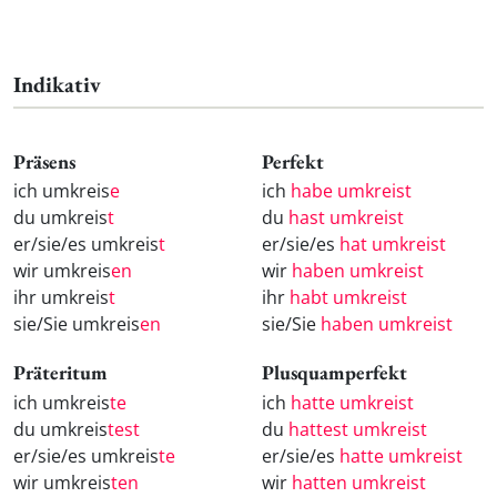
Indikativ
Präsens
Perfekt
ich umkreis
e
ich
habe umkreist
du umkreis
t
du
hast umkreist
er/sie/es umkreis
t
er/sie/es
hat umkreist
wir umkreis
en
wir
haben umkreist
ihr umkreis
t
ihr
habt umkreist
sie/Sie umkreis
en
sie/Sie
haben umkreist
Präteritum
Plusquamperfekt
ich umkreis
te
ich
hatte umkreist
du umkreis
test
du
hattest umkreist
er/sie/es umkreis
te
er/sie/es
hatte umkreist
wir umkreis
ten
wir
hatten umkreist