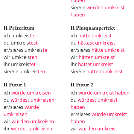
haben
sie/Sie
werden umkreist
haben
II Präteritum
II Plusquamperfekt
ich umkreis
te
ich
hätte umkreist
du umkreis
test
du
hättest umkreist
er/sie/es umkreis
te
er/sie/es
hätte umkreist
wir umkreis
ten
wir
hätten umkreist
ihr umkreis
tet
ihr
hättet umkreist
sie/Sie umkreis
ten
sie/Sie
hätten umkreist
II Futur 1
II Futur 2
ich
würde umkreisen
ich
würde umkreist haben
du
würdest umkreisen
du
würdest umkreist
er/sie/es
würde
haben
umkreisen
er/sie/es
würde umkreist
wir
würden umkreisen
haben
ihr
würdet umkreisen
wir
würden umkreist