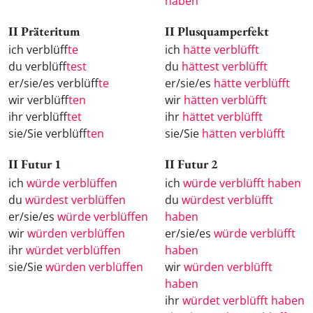
haben
II Präteritum
II Plusquamperfekt
ich verblüff
te
ich
hätte verblüfft
du verblüff
test
du
hättest verblüfft
er/sie/es verblüff
te
er/sie/es
hätte verblüfft
wir verblüff
ten
wir
hätten verblüfft
ihr verblüff
tet
ihr
hättet verblüfft
sie/Sie verblüff
ten
sie/Sie
hätten verblüfft
II Futur 1
II Futur 2
ich
würde verblüffen
ich
würde verblüfft haben
du
würdest verblüffen
du
würdest verblüfft
er/sie/es
würde verblüffen
haben
wir
würden verblüffen
er/sie/es
würde verblüfft
ihr
würdet verblüffen
haben
sie/Sie
würden verblüffen
wir
würden verblüfft
haben
ihr
würdet verblüfft haben