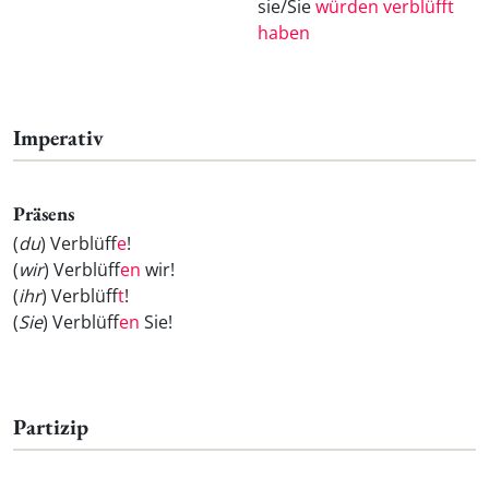
sie/Sie
würden verblüfft
haben
Imperativ
Präsens
(
du
) Verblüff
e
!
(
wir
) Verblüff
en
wir!
(
ihr
) Verblüff
t
!
(
Sie
) Verblüff
en
Sie!
Partizip