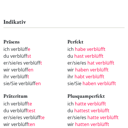
Indikativ
Präsens
Perfekt
ich verblüff
e
ich
habe verblüfft
du verblüff
st
du
hast verblüfft
er/sie/es verblüff
t
er/sie/es
hat verblüfft
wir verblüff
en
wir
haben verblüfft
ihr verblüff
t
ihr
habt verblüfft
sie/Sie verblüff
en
sie/Sie
haben verblüfft
Präteritum
Plusquamperfekt
ich verblüff
te
ich
hatte verblüfft
du verblüff
test
du
hattest verblüfft
er/sie/es verblüff
te
er/sie/es
hatte verblüfft
wir verblüff
ten
wir
hatten verblüfft