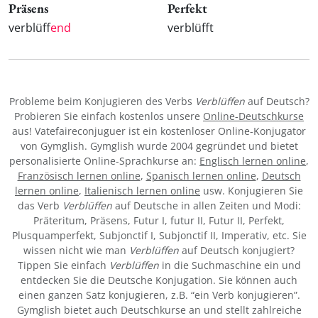
Präsens
Perfekt
verblüff
end
verblüfft
Probleme beim Konjugieren des Verbs
Verblüffen
auf Deutsch?
Probieren Sie einfach kostenlos unsere
Online-Deutschkurse
aus! Vatefaireconjuguer ist ein kostenloser Online-Konjugator
von Gymglish. Gymglish wurde 2004 gegründet und bietet
personalisierte Online-Sprachkurse an:
Englisch lernen online
,
Französisch lernen online
,
Spanisch lernen online
,
Deutsch
lernen online
,
Italienisch lernen online
usw. Konjugieren Sie
das Verb
Verblüffen
auf Deutsche in allen Zeiten und Modi:
Präteritum, Präsens, Futur I, futur II, Futur II, Perfekt,
Plusquamperfekt, Subjonctif I, Subjonctif II, Imperativ, etc. Sie
wissen nicht wie man
Verblüffen
auf Deutsch konjugiert?
Tippen Sie einfach
Verblüffen
in die Suchmaschine ein und
entdecken Sie die Deutsche Konjugation. Sie können auch
einen ganzen Satz konjugieren, z.B. “ein Verb konjugieren”.
Gymglish bietet auch Deutschkurse an und stellt zahlreiche