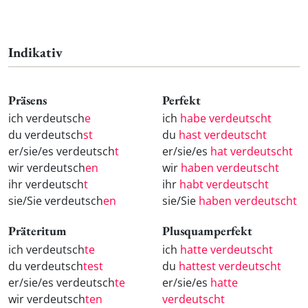
Indikativ
Präsens
Perfekt
ich verdeutsch
e
ich
habe verdeutscht
du verdeutsch
st
du
hast verdeutscht
er/sie/es verdeutsch
t
er/sie/es
hat verdeutscht
wir verdeutsch
en
wir
haben verdeutscht
ihr verdeutsch
t
ihr
habt verdeutscht
sie/Sie verdeutsch
en
sie/Sie
haben verdeutscht
Präteritum
Plusquamperfekt
ich verdeutsch
te
ich
hatte verdeutscht
du verdeutsch
test
du
hattest verdeutscht
er/sie/es verdeutsch
te
er/sie/es
hatte
wir verdeutsch
ten
verdeutscht