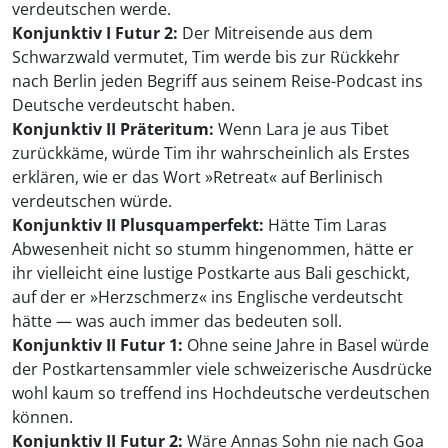
verdeutschen werde.
Konjunktiv I Futur 2:
Der Mitreisende aus dem
Schwarzwald vermutet, Tim werde bis zur Rückkehr
nach Berlin jeden Begriff aus seinem Reise-Podcast ins
Deutsche verdeutscht haben.
Konjunktiv II Präteritum:
Wenn Lara je aus Tibet
zurückkäme, würde Tim ihr wahrscheinlich als Erstes
erklären, wie er das Wort »Retreat« auf Berlinisch
verdeutschen würde.
Konjunktiv II Plusquamperfekt:
Hätte Tim Laras
Abwesenheit nicht so stumm hingenommen, hätte er
ihr vielleicht eine lustige Postkarte aus Bali geschickt,
auf der er »Herzschmerz« ins Englische verdeutscht
hätte — was auch immer das bedeuten soll.
Konjunktiv II Futur 1:
Ohne seine Jahre in Basel würde
der Postkartensammler viele schweizerische Ausdrücke
wohl kaum so treffend ins Hochdeutsche verdeutschen
können.
Konjunktiv II Futur 2:
Wäre Annas Sohn nie nach Goa