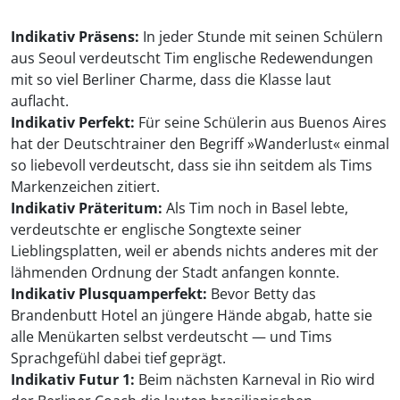
Indikativ Präsens:
In jeder Stunde mit seinen Schülern
aus Seoul verdeutscht Tim englische Redewendungen
mit so viel Berliner Charme, dass die Klasse laut
auflacht.
Indikativ Perfekt:
Für seine Schülerin aus Buenos Aires
hat der Deutschtrainer den Begriff »Wanderlust« einmal
so liebevoll verdeutscht, dass sie ihn seitdem als Tims
Markenzeichen zitiert.
Indikativ Präteritum:
Als Tim noch in Basel lebte,
verdeutschte er englische Songtexte seiner
Lieblingsplatten, weil er abends nichts anderes mit der
lähmenden Ordnung der Stadt anfangen konnte.
Indikativ Plusquamperfekt:
Bevor Betty das
Brandenbutt Hotel an jüngere Hände abgab, hatte sie
alle Menükarten selbst verdeutscht — und Tims
Sprachgefühl dabei tief geprägt.
Indikativ Futur 1:
Beim nächsten Karneval in Rio wird