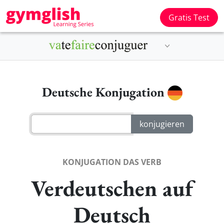
Gratis Test
Deutsche Konjugation
KONJUGATION DAS VERB
Verdeutschen auf
Deutsch