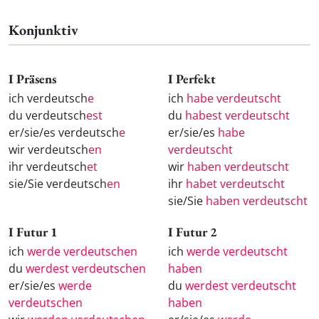
Konjunktiv
I Präsens
I Perfekt
ich verdeutsch
e
ich
habe verdeutscht
du verdeutsch
est
du
habest verdeutscht
er/sie/es verdeutsch
e
er/sie/es
habe
wir verdeutsch
en
verdeutscht
ihr verdeutsch
et
wir
haben verdeutscht
sie/Sie verdeutsch
en
ihr
habet verdeutscht
sie/Sie
haben verdeutscht
I Futur 1
I Futur 2
ich
werde verdeutschen
ich
werde verdeutscht
du
werdest verdeutschen
haben
er/sie/es
werde
du
werdest verdeutscht
verdeutschen
haben