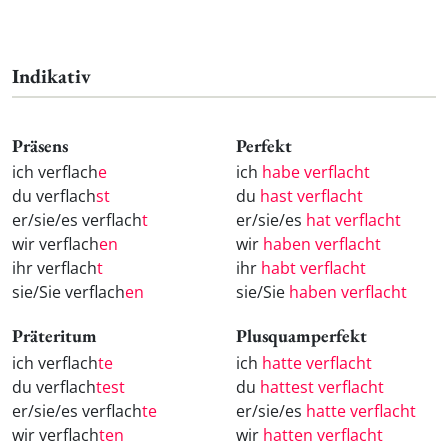
Indikativ
Präsens
Perfekt
ich verflach
e
ich
habe verflacht
du verflach
st
du
hast verflacht
er/sie/es verflach
t
er/sie/es
hat verflacht
wir verflach
en
wir
haben verflacht
ihr verflach
t
ihr
habt verflacht
sie/Sie verflach
en
sie/Sie
haben verflacht
Präteritum
Plusquamperfekt
ich verflach
te
ich
hatte verflacht
du verflach
test
du
hattest verflacht
er/sie/es verflach
te
er/sie/es
hatte verflacht
wir verflach
ten
wir
hatten verflacht