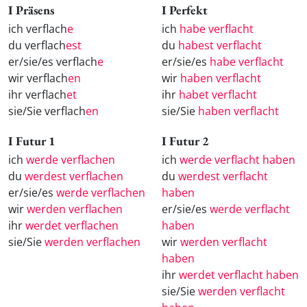
I Präsens
I Perfekt
ich verflach
e
ich
habe verflacht
du verflach
est
du
habest verflacht
er/sie/es verflach
e
er/sie/es
habe verflacht
wir verflach
en
wir
haben verflacht
ihr verflach
et
ihr
habet verflacht
sie/Sie verflach
en
sie/Sie
haben verflacht
I Futur 1
I Futur 2
ich
werde verflachen
ich
werde verflacht haben
du
werdest verflachen
du
werdest verflacht
er/sie/es
werde verflachen
haben
wir
werden verflachen
er/sie/es
werde verflacht
ihr
werdet verflachen
haben
sie/Sie
werden verflachen
wir
werden verflacht
haben
ihr
werdet verflacht haben
sie/Sie
werden verflacht