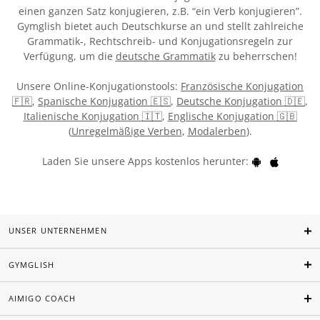
einen ganzen Satz konjugieren, z.B. “ein Verb konjugieren”.
Gymglish bietet auch Deutschkurse an und stellt zahlreiche
Grammatik-, Rechtschreib- und Konjugationsregeln zur
Verfügung, um die
deutsche Grammatik
zu beherrschen!
Unsere Online-Konjugationstools:
Französische Konjugation
🇫🇷
,
Spanische Konjugation 🇪🇸
,
Deutsche Konjugation 🇩🇪
,
Italienische Konjugation 🇮🇹
,
Englische Konjugation 🇬🇧
(
Unregelmäßige Verben
,
Modalerben
).
Laden Sie unsere Apps kostenlos herunter:
UNSER UNTERNEHMEN
GYMGLISH
AIMIGO COACH