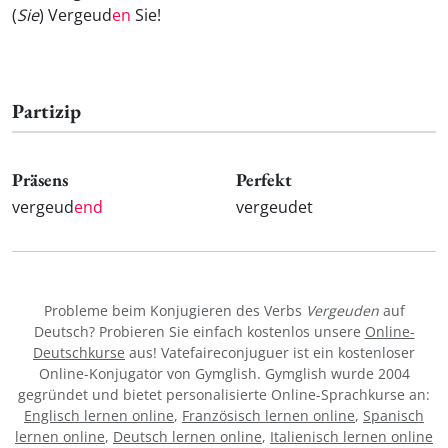
(
Sie
) Vergeud
en
Sie!
Partizip
Präsens
Perfekt
vergeud
end
vergeudet
Probleme beim Konjugieren des Verbs
Vergeuden
auf
Deutsch? Probieren Sie einfach kostenlos unsere
Online-
Deutschkurse
aus! Vatefaireconjuguer ist ein kostenloser
Online-Konjugator von Gymglish. Gymglish wurde 2004
gegründet und bietet personalisierte Online-Sprachkurse an:
Englisch lernen online
,
Französisch lernen online
,
Spanisch
lernen online
,
Deutsch lernen online
,
Italienisch lernen online