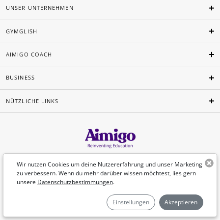
UNSER UNTERNEHMEN
GYMGLISH
AIMIGO COACH
BUSINESS
NÜTZLICHE LINKS
Deutsch
Wir nutzen Cookies um deine Nutzererfahrung und unser Marketing
zu verbessern. Wenn du mehr darüber wissen möchtest, lies gern
unsere
Datenschutzbestimmungen
.
©Aimigo 2026
Einstellungen
Akzeptieren