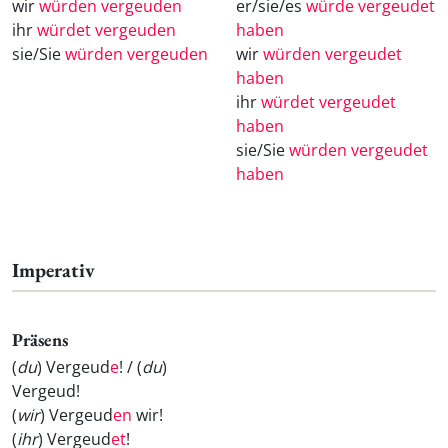
wir
würden vergeuden
er/sie/es
würde vergeudet
ihr
würdet vergeuden
haben
sie/Sie
würden vergeuden
wir
würden vergeudet
haben
ihr
würdet vergeudet
haben
sie/Sie
würden vergeudet
haben
Imperativ
Präsens
(
du
) Vergeud
e
! / (
du
)
Vergeud
!
(
wir
) Vergeud
en
wir!
(
ihr
) Vergeud
et
!