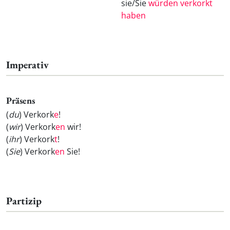
sie/Sie
würden verkorkt
haben
Imperativ
Präsens
(
du
) Verkork
e
!
(
wir
) Verkork
en
wir!
(
ihr
) Verkork
t
!
(
Sie
) Verkork
en
Sie!
Partizip