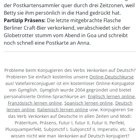
der Postkartensammler quer durch drei Zeitzonen, weil
Betty sie ihm persönlich in die Hand gedrückt hat.
Partizip Präsens:
Die letzte mitgebrachte Flasche
Berliner Craft-Bier verkorkend, verabschiedet sich der
Globetrotter stumm vom Abend in Goa und schreibt
noch schnell eine Postkarte an Anna.
Probleme beim Konjugieren des Verbs
Verkorken
auf Deutsch?
Probieren Sie einfach kostenlos unsere
Online-Deutschkurse
aus! Vatefaireconjuguer ist ein kostenloser Online-Konjugator
von Gymglish. Gymglish wurde 2004 gegründet und bietet
personalisierte Online-Sprachkurse an:
Englisch lernen online
,
Französisch lernen online
,
Spanisch lernen online
,
Deutsch
lernen online
,
Italienisch lernen online
usw. Konjugieren Sie
das Verb
Verkorken
auf Deutsche in allen Zeiten und Modi:
Präteritum, Präsens, Futur I, futur II, Futur II, Perfekt,
Plusquamperfekt, Subjonctif I, Subjonctif II, Imperativ, etc. Sie
wissen nicht wie man
Verkorken
auf Deutsch konjugiert?