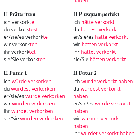
haben
II Präteritum
II Plusquamperfekt
ich verkork
te
ich
hätte verkorkt
du verkork
test
du
hättest verkorkt
er/sie/es verkork
te
er/sie/es
hätte verkorkt
wir verkork
ten
wir
hätten verkorkt
ihr verkork
tet
ihr
hättet verkorkt
sie/Sie verkork
ten
sie/Sie
hätten verkorkt
II Futur 1
II Futur 2
ich
würde verkorken
ich
würde verkorkt haben
du
würdest verkorken
du
würdest verkorkt
er/sie/es
würde verkorken
haben
wir
würden verkorken
er/sie/es
würde verkorkt
ihr
würdet verkorken
haben
sie/Sie
würden verkorken
wir
würden verkorkt
haben
ihr
würdet verkorkt haben