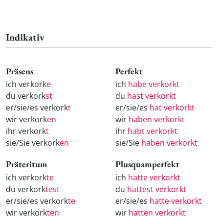
Indikativ
Präsens
Perfekt
ich verkork
e
ich
habe verkorkt
du verkork
st
du
hast verkorkt
er/sie/es verkork
t
er/sie/es
hat verkorkt
wir verkork
en
wir
haben verkorkt
ihr verkork
t
ihr
habt verkorkt
sie/Sie verkork
en
sie/Sie
haben verkorkt
Präteritum
Plusquamperfekt
ich verkork
te
ich
hatte verkorkt
du verkork
test
du
hattest verkorkt
er/sie/es verkork
te
er/sie/es
hatte verkorkt
wir verkork
ten
wir
hatten verkorkt