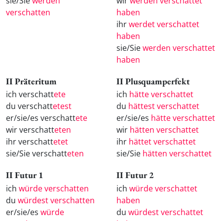
sie/Sie
werden
wir
werden verschattet
verschatten
haben
ihr
werdet verschattet
haben
sie/Sie
werden verschattet
haben
II Präteritum
II Plusquamperfekt
ich verschatt
ete
ich
hätte verschattet
du verschatt
etest
du
hättest verschattet
er/sie/es verschatt
ete
er/sie/es
hätte verschattet
wir verschatt
eten
wir
hätten verschattet
ihr verschatt
etet
ihr
hättet verschattet
sie/Sie verschatt
eten
sie/Sie
hätten verschattet
II Futur 1
II Futur 2
ich
würde verschatten
ich
würde verschattet
du
würdest verschatten
haben
er/sie/es
würde
du
würdest verschattet