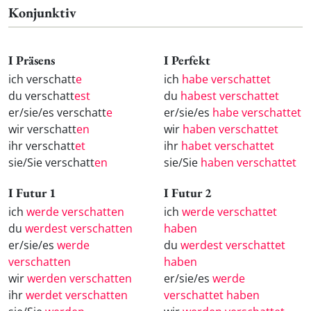
Konjunktiv
I Präsens
I Perfekt
ich verschatt
e
ich
habe verschattet
du verschatt
est
du
habest verschattet
er/sie/es verschatt
e
er/sie/es
habe verschattet
wir verschatt
en
wir
haben verschattet
ihr verschatt
et
ihr
habet verschattet
sie/Sie verschatt
en
sie/Sie
haben verschattet
I Futur 1
I Futur 2
ich
werde verschatten
ich
werde verschattet
du
werdest verschatten
haben
er/sie/es
werde
du
werdest verschattet
verschatten
haben
wir
werden verschatten
er/sie/es
werde
ihr
werdet verschatten
verschattet haben