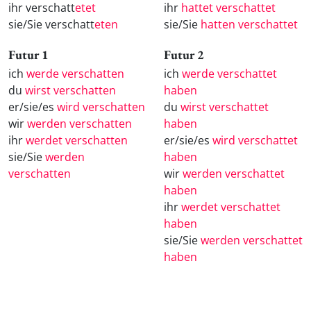
ihr verschatt
etet
ihr
hattet verschattet
sie/Sie verschatt
eten
sie/Sie
hatten verschattet
Futur 1
Futur 2
ich
werde verschatten
ich
werde verschattet
du
wirst verschatten
haben
er/sie/es
wird verschatten
du
wirst verschattet
wir
werden verschatten
haben
ihr
werdet verschatten
er/sie/es
wird verschattet
sie/Sie
werden
haben
verschatten
wir
werden verschattet
haben
ihr
werdet verschattet
haben
sie/Sie
werden verschattet
haben