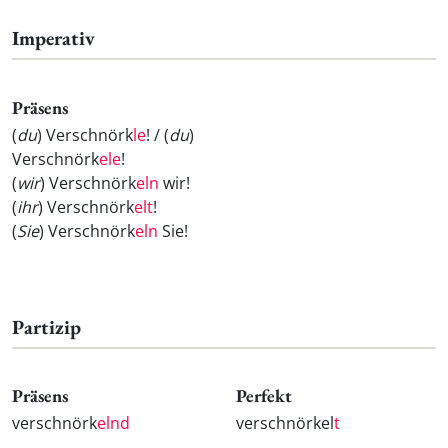
Imperativ
Präsens
(
du
) Verschnörk
le
! / (
du
)
Verschnörk
ele
!
(
wir
) Verschnörk
eln
wir!
(
ihr
) Verschnörk
elt
!
(
Sie
) Verschnörk
eln
Sie!
Partizip
Präsens
Perfekt
verschnörk
elnd
verschnörkel
t