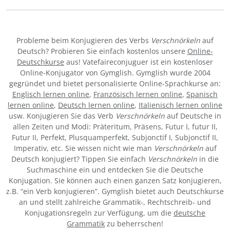
Probleme beim Konjugieren des Verbs
Verschnörkeln
auf
Deutsch? Probieren Sie einfach kostenlos unsere
Online-
Deutschkurse
aus! Vatefaireconjuguer ist ein kostenloser
Online-Konjugator von Gymglish. Gymglish wurde 2004
gegründet und bietet personalisierte Online-Sprachkurse an:
Englisch lernen online
,
Französisch lernen online
,
Spanisch
lernen online
,
Deutsch lernen online
,
Italienisch lernen online
usw. Konjugieren Sie das Verb
Verschnörkeln
auf Deutsche in
allen Zeiten und Modi: Präteritum, Präsens, Futur I, futur II,
Futur II, Perfekt, Plusquamperfekt, Subjonctif I, Subjonctif II,
Imperativ, etc. Sie wissen nicht wie man
Verschnörkeln
auf
Deutsch konjugiert? Tippen Sie einfach
Verschnörkeln
in die
Suchmaschine ein und entdecken Sie die Deutsche
Konjugation. Sie können auch einen ganzen Satz konjugieren,
z.B. “ein Verb konjugieren”. Gymglish bietet auch Deutschkurse
an und stellt zahlreiche Grammatik-, Rechtschreib- und
Konjugationsregeln zur Verfügung, um die
deutsche
Grammatik
zu beherrschen!