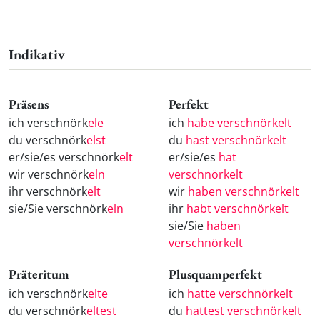
Indikativ
Präsens
Perfekt
ich verschnörk
ele
ich
habe verschnörkelt
du verschnörk
elst
du
hast verschnörkelt
er/sie/es verschnörk
elt
er/sie/es
hat
wir verschnörk
eln
verschnörkelt
ihr verschnörk
elt
wir
haben verschnörkelt
sie/Sie verschnörk
eln
ihr
habt verschnörkelt
sie/Sie
haben
verschnörkelt
Präteritum
Plusquamperfekt
ich verschnörk
elte
ich
hatte verschnörkelt
du verschnörk
eltest
du
hattest verschnörkelt