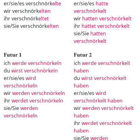
er/sie/es verschnörk
elte
er/sie/es
hatte
wir verschnörk
elten
verschnörkelt
ihr verschnörk
eltet
wir
hatten verschnörkelt
sie/Sie verschnörk
elten
ihr
hattet verschnörkelt
sie/Sie
hatten
verschnörkelt
Futur 1
Futur 2
ich
werde verschnörkeln
ich
werde verschnörkelt
du
wirst verschnörkeln
haben
er/sie/es
wird
du
wirst verschnörkelt
verschnörkeln
haben
wir
werden verschnörkeln
er/sie/es
wird
ihr
werdet verschnörkeln
verschnörkelt haben
sie/Sie
werden
wir
werden verschnörkelt
verschnörkeln
haben
ihr
werdet verschnörkelt
haben
sie/Sie
werden