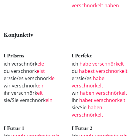
verschnörkelt haben
Konjunktiv
I Präsens
I Perfekt
ich verschnörk
ele
ich
habe verschnörkelt
du verschnörk
elst
du
habest verschnörkelt
er/sie/es verschnörk
le
er/sie/es
habe
wir verschnörk
eln
verschnörkelt
ihr verschnörk
elt
wir
haben verschnörkelt
sie/Sie verschnörk
eln
ihr
habet verschnörkelt
sie/Sie
haben
verschnörkelt
I Futur 1
I Futur 2