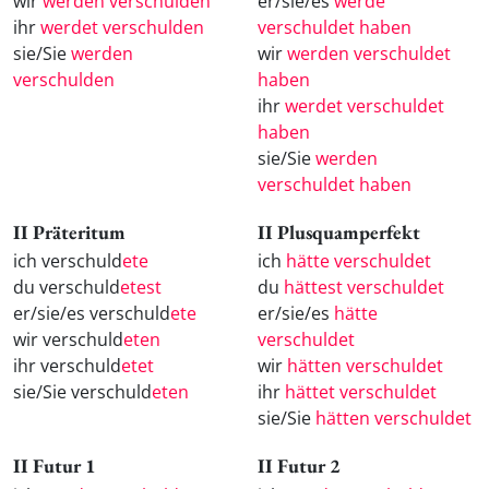
wir
werden verschulden
er/sie/es
werde
ihr
werdet verschulden
verschuldet haben
sie/Sie
werden
wir
werden verschuldet
verschulden
haben
ihr
werdet verschuldet
haben
sie/Sie
werden
verschuldet haben
II Präteritum
II Plusquamperfekt
ich verschuld
ete
ich
hätte verschuldet
du verschuld
etest
du
hättest verschuldet
er/sie/es verschuld
ete
er/sie/es
hätte
wir verschuld
eten
verschuldet
ihr verschuld
etet
wir
hätten verschuldet
sie/Sie verschuld
eten
ihr
hättet verschuldet
sie/Sie
hätten verschuldet
II Futur 1
II Futur 2