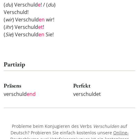
(
du
) Verschuld
e
! / (
du
)
Verschuld
!
(
wir
) Verschuld
en
wir!
(
ihr
) Verschuld
et
!
(
Sie
) Verschuld
en
Sie!
Partizip
Präsens
Perfekt
verschuld
end
verschuldet
Probleme beim Konjugieren des Verbs
Verschulden
auf
Deutsch? Probieren Sie einfach kostenlos unsere
Online-