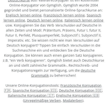
Deutschkurse
aus! Vatefaireconjuguer ist ein kostenloser
Online-Konjugator von Gymglish. Gymglish wurde 2004
gegründet und bietet personalisierte Online-Sprachkurse an:
Englisch lernen online
,
Französisch lernen online
,
Spanisch
lernen online
,
Deutsch lernen online
,
Italienisch lernen online
usw. Konjugieren Sie das Verb
Verschulden
auf Deutsche in
allen Zeiten und Modi: Präteritum, Präsens, Futur I, futur II,
Futur II, Perfekt, Plusquamperfekt, Subjonctif I, Subjonctif II,
Imperativ, etc. Sie wissen nicht wie man
Verschulden
auf
Deutsch konjugiert? Tippen Sie einfach
Verschulden
in die
Suchmaschine ein und entdecken Sie die Deutsche
Konjugation. Sie können auch einen ganzen Satz konjugieren,
z.B. “ein Verb konjugieren”. Gymglish bietet auch Deutschkurse
an und stellt zahlreiche Grammatik-, Rechtschreib- und
Konjugationsregeln zur Verfügung, um die
deutsche
Grammatik
zu beherrschen!
Unsere Online-Konjugationstools:
Französische Konjugation
🇫🇷
,
Spanische Konjugation 🇪🇸
,
Deutsche Konjugation 🇩🇪
,
Italienische Konjugation 🇮🇹
,
Englische Konjugation 🇬🇧
(
Unregelmäßige Verben
,
Modalerben
).