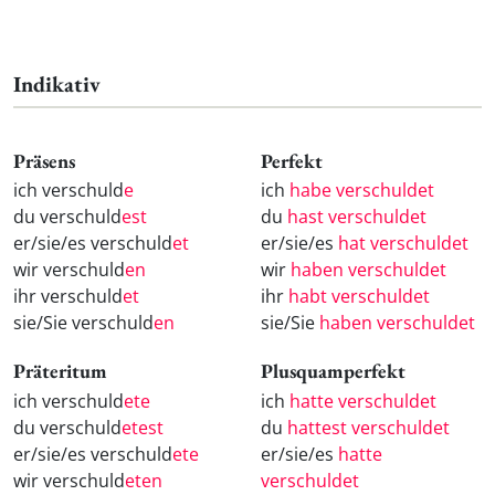
Indikativ
Präsens
Perfekt
ich verschuld
e
ich
habe verschuldet
du verschuld
est
du
hast verschuldet
er/sie/es verschuld
et
er/sie/es
hat verschuldet
wir verschuld
en
wir
haben verschuldet
ihr verschuld
et
ihr
habt verschuldet
sie/Sie verschuld
en
sie/Sie
haben verschuldet
Präteritum
Plusquamperfekt
ich verschuld
ete
ich
hatte verschuldet
du verschuld
etest
du
hattest verschuldet
er/sie/es verschuld
ete
er/sie/es
hatte
wir verschuld
eten
verschuldet