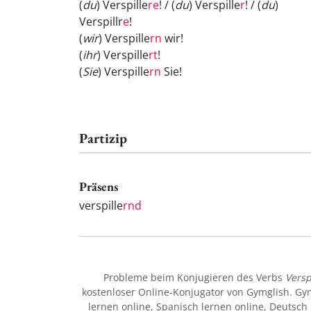
(
du
) Verspille
re
! / (
du
) Verspille
r
! / (
du
)
Verspillr
e
!
(
wir
) Verspille
rn
wir!
(
ihr
) Verspille
rt
!
(
Sie
) Verspille
rn
Sie!
Partizip
Präsens
verspille
rnd
Probleme beim Konjugieren des Verbs
Versp
kostenloser Online-Konjugator von Gymglish. Gy
lernen online
,
Spanisch lernen online
,
Deutsch 