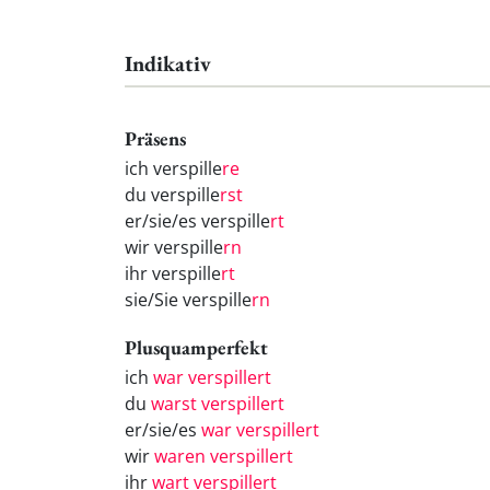
Indikativ
Präsens
ich verspille
re
du verspille
rst
er/sie/es verspille
rt
wir verspille
rn
ihr verspille
rt
sie/Sie verspille
rn
Plusquamperfekt
ich
war verspillert
du
warst verspillert
er/sie/es
war verspillert
wir
waren verspillert
ihr
wart verspillert