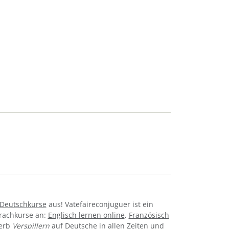
-Deutschkurse
aus! Vatefaireconjuguer ist ein
prachkurse an:
Englisch lernen online
,
Französisch
Verb
Verspillern
auf Deutsche in allen Zeiten und