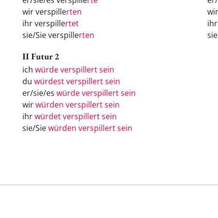
er/sie/es verspille
rte
er
wir verspille
rten
wi
ihr verspille
rtet
ih
sie/Sie verspille
rten
si
II Futur 2
ich
würde verspillert sein
du
würdest verspillert sein
er/sie/es
würde verspillert sein
wir
würden verspillert sein
ihr
würdet verspillert sein
sie/Sie
würden verspillert sein