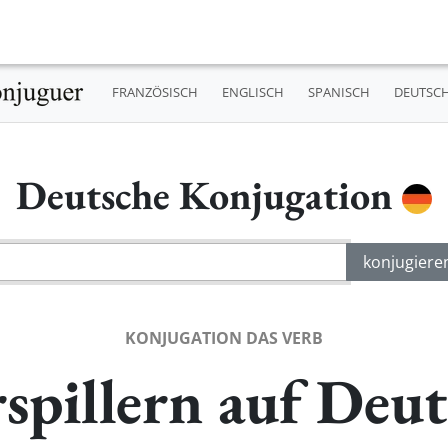
FRANZÖSISCH
ENGLISCH
SPANISCH
DEUTSC
Deutsche Konjugation
KONJUGATION DAS VERB
spillern auf Deu