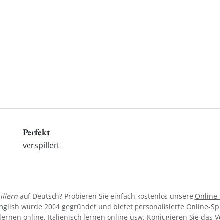
Perfekt
verspillert
illern
auf Deutsch? Probieren Sie einfach kostenlos unsere
Online
mglish wurde 2004 gegründet und bietet personalisierte Online-S
lernen online
,
Italienisch lernen online
usw. Konjugieren Sie das 