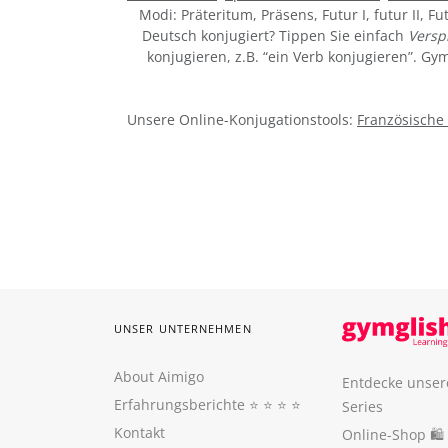
Modi: Präteritum, Präsens, Futur I, futur II, Fu
Deutsch konjugiert? Tippen Sie einfach
Verspi
konjugieren, z.B. “ein Verb konjugieren”. G
Unsere Online-Konjugationstools:
Französische
UNSER UNTERNEHMEN
About Aimigo
Entdecke unser
Erfahrungsberichte
⭐️ ⭐️ ⭐️ ⭐️
Series
Kontakt
Online-Shop 🛍