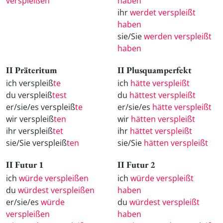
verspleißen
haben
ihr
werdet verspleißt
haben
sie/Sie
werden verspleißt
haben
II Präteritum
II Plusquamperfekt
ich verspleiß
te
ich
hätte verspleißt
du verspleiß
test
du
hättest verspleißt
er/sie/es verspleiß
te
er/sie/es
hätte verspleißt
wir verspleiß
ten
wir
hätten verspleißt
ihr verspleiß
tet
ihr
hättet verspleißt
sie/Sie verspleiß
ten
sie/Sie
hätten verspleißt
II Futur 1
II Futur 2
ich
würde verspleißen
ich
würde verspleißt
du
würdest verspleißen
haben
er/sie/es
würde
du
würdest verspleißt
verspleißen
haben