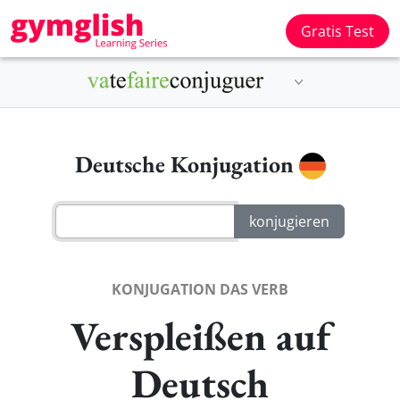
Gratis Test
Deutsche Konjugation
KONJUGATION DAS VERB
Verspleißen auf
Deutsch