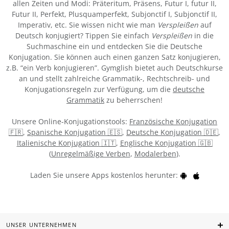
allen Zeiten und Modi: Präteritum, Präsens, Futur I, futur II,
Futur II, Perfekt, Plusquamperfekt, Subjonctif I, Subjonctif II,
Imperativ, etc. Sie wissen nicht wie man
Verspleißen
auf
Deutsch konjugiert? Tippen Sie einfach
Verspleißen
in die
Suchmaschine ein und entdecken Sie die Deutsche
Konjugation. Sie können auch einen ganzen Satz konjugieren,
z.B. “ein Verb konjugieren”. Gymglish bietet auch Deutschkurse
an und stellt zahlreiche Grammatik-, Rechtschreib- und
Konjugationsregeln zur Verfügung, um die
deutsche
Grammatik
zu beherrschen!
Unsere Online-Konjugationstools:
Französische Konjugation
🇫🇷
,
Spanische Konjugation 🇪🇸
,
Deutsche Konjugation 🇩🇪
,
Italienische Konjugation 🇮🇹
,
Englische Konjugation 🇬🇧
(
Unregelmäßige Verben
,
Modalerben
).
Laden Sie unsere Apps kostenlos herunter:
UNSER UNTERNEHMEN