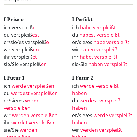
I Präsens
I Perfekt
ich verspleiß
e
ich
habe verspleißt
du verspleiß
est
du
habest verspleißt
er/sie/es verspleiß
e
er/sie/es
habe verspleißt
wir verspleiß
en
wir
haben verspleißt
ihr verspleiß
et
ihr
habet verspleißt
sie/Sie verspleiß
en
sie/Sie
haben verspleißt
I Futur 1
I Futur 2
ich
werde verspleißen
ich
werde verspleißt
du
werdest verspleißen
haben
er/sie/es
werde
du
werdest verspleißt
verspleißen
haben
wir
werden verspleißen
er/sie/es
werde verspleißt
ihr
werdet verspleißen
haben
sie/Sie
werden
wir
werden verspleißt