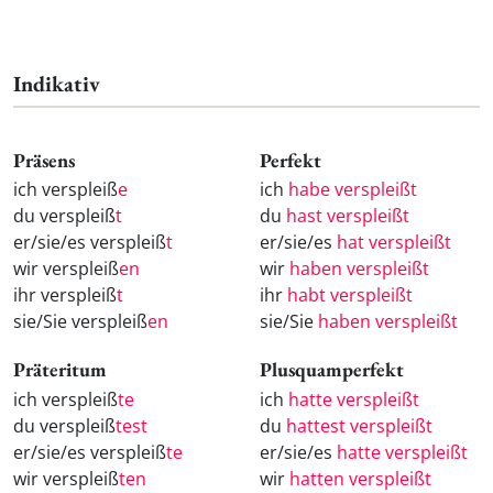
Indikativ
Präsens
Perfekt
ich verspleiß
e
ich
habe verspleißt
du verspleiß
t
du
hast verspleißt
er/sie/es verspleiß
t
er/sie/es
hat verspleißt
wir verspleiß
en
wir
haben verspleißt
ihr verspleiß
t
ihr
habt verspleißt
sie/Sie verspleiß
en
sie/Sie
haben verspleißt
Präteritum
Plusquamperfekt
ich verspleiß
te
ich
hatte verspleißt
du verspleiß
test
du
hattest verspleißt
er/sie/es verspleiß
te
er/sie/es
hatte verspleißt
wir verspleiß
ten
wir
hatten verspleißt