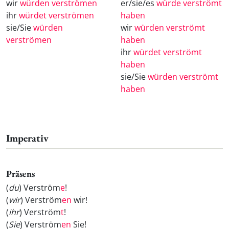
wir
würden verströmen
er/sie/es
würde verströmt
ihr
würdet verströmen
haben
sie/Sie
würden
wir
würden verströmt
verströmen
haben
ihr
würdet verströmt
haben
sie/Sie
würden verströmt
haben
Imperativ
Präsens
(
du
) Verström
e
!
(
wir
) Verström
en
wir!
(
ihr
) Verström
t
!
(
Sie
) Verström
en
Sie!