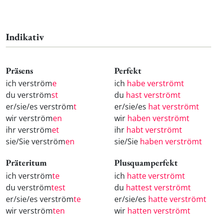
Indikativ
Präsens
Perfekt
ich verström
e
ich
habe verströmt
du verström
st
du
hast verströmt
er/sie/es verström
t
er/sie/es
hat verströmt
wir verström
en
wir
haben verströmt
ihr verström
et
ihr
habt verströmt
sie/Sie verström
en
sie/Sie
haben verströmt
Präteritum
Plusquamperfekt
ich verström
te
ich
hatte verströmt
du verström
test
du
hattest verströmt
er/sie/es verström
te
er/sie/es
hatte verströmt
wir verström
ten
wir
hatten verströmt