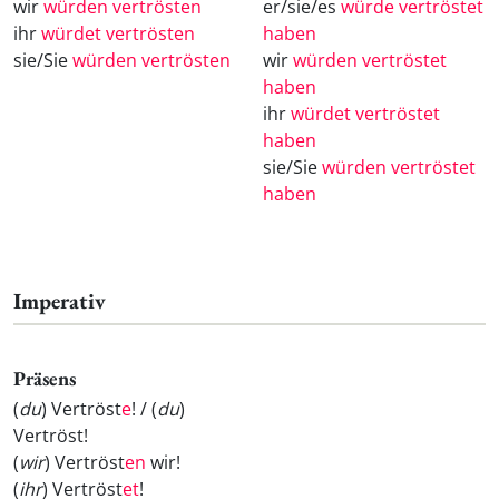
wir
würden vertrösten
er/sie/es
würde vertröstet
ihr
würdet vertrösten
haben
sie/Sie
würden vertrösten
wir
würden vertröstet
haben
ihr
würdet vertröstet
haben
sie/Sie
würden vertröstet
haben
Imperativ
Präsens
(
du
) Vertröst
e
! / (
du
)
Vertröst
!
(
wir
) Vertröst
en
wir!
(
ihr
) Vertröst
et
!