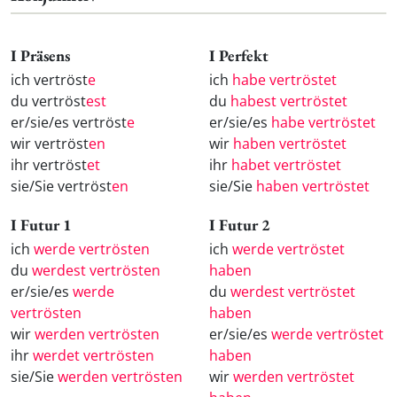
I Präsens
I Perfekt
ich vertröst
e
ich
habe vertröstet
du vertröst
est
du
habest vertröstet
er/sie/es vertröst
e
er/sie/es
habe vertröstet
wir vertröst
en
wir
haben vertröstet
ihr vertröst
et
ihr
habet vertröstet
sie/Sie vertröst
en
sie/Sie
haben vertröstet
I Futur 1
I Futur 2
ich
werde vertrösten
ich
werde vertröstet
du
werdest vertrösten
haben
er/sie/es
werde
du
werdest vertröstet
vertrösten
haben
wir
werden vertrösten
er/sie/es
werde vertröstet
ihr
werdet vertrösten
haben
sie/Sie
werden vertrösten
wir
werden vertröstet