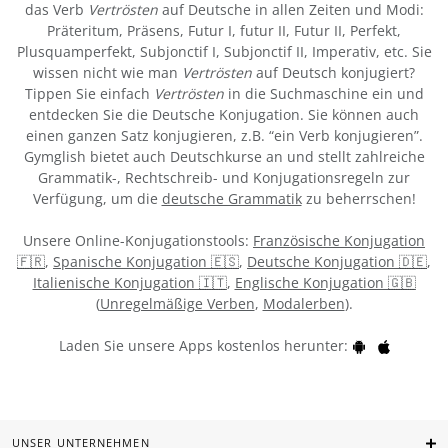
das Verb
Vertrösten
auf Deutsche in allen Zeiten und Modi:
Präteritum, Präsens, Futur I, futur II, Futur II, Perfekt,
Plusquamperfekt, Subjonctif I, Subjonctif II, Imperativ, etc. Sie
wissen nicht wie man
Vertrösten
auf Deutsch konjugiert?
Tippen Sie einfach
Vertrösten
in die Suchmaschine ein und
entdecken Sie die Deutsche Konjugation. Sie können auch
einen ganzen Satz konjugieren, z.B. “ein Verb konjugieren”.
Gymglish bietet auch Deutschkurse an und stellt zahlreiche
Grammatik-, Rechtschreib- und Konjugationsregeln zur
Verfügung, um die
deutsche Grammatik
zu beherrschen!
Unsere Online-Konjugationstools:
Französische Konjugation
🇫🇷
,
Spanische Konjugation 🇪🇸
,
Deutsche Konjugation 🇩🇪
,
Italienische Konjugation 🇮🇹
,
Englische Konjugation 🇬🇧
(
Unregelmäßige Verben
,
Modalerben
).
Laden Sie unsere Apps kostenlos herunter:
UNSER UNTERNEHMEN