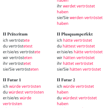
haben
ihr
werdet vertröstet
haben
sie/Sie
werden vertröstet
haben
II Präteritum
II Plusquamperfekt
ich vertröst
ete
ich
hätte vertröstet
du vertröst
etest
du
hättest vertröstet
er/sie/es vertröst
ete
er/sie/es
hätte vertröstet
wir vertröst
eten
wir
hätten vertröstet
ihr vertröst
etet
ihr
hättet vertröstet
sie/Sie vertröst
eten
sie/Sie
hätten vertröstet
II Futur 1
II Futur 2
ich
würde vertrösten
ich
würde vertröstet
du
würdest vertrösten
haben
er/sie/es
würde
du
würdest vertröstet
vertrösten
haben