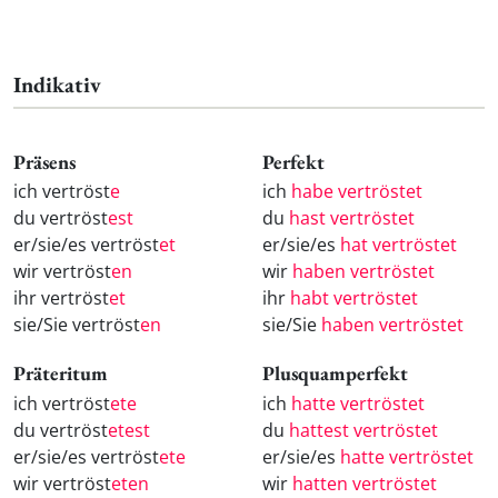
Indikativ
Präsens
Perfekt
ich vertröst
e
ich
habe vertröstet
du vertröst
est
du
hast vertröstet
er/sie/es vertröst
et
er/sie/es
hat vertröstet
wir vertröst
en
wir
haben vertröstet
ihr vertröst
et
ihr
habt vertröstet
sie/Sie vertröst
en
sie/Sie
haben vertröstet
Präteritum
Plusquamperfekt
ich vertröst
ete
ich
hatte vertröstet
du vertröst
etest
du
hattest vertröstet
er/sie/es vertröst
ete
er/sie/es
hatte vertröstet
wir vertröst
eten
wir
hatten vertröstet