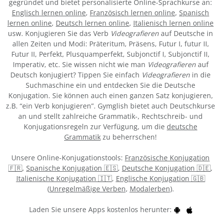
gegründet und bietet personalisierte Online-Sprachkurse an:
Englisch lernen online
,
Französisch lernen online
,
Spanisch
lernen online
,
Deutsch lernen online
,
Italienisch lernen online
usw. Konjugieren Sie das Verb
Videografieren
auf Deutsche in
allen Zeiten und Modi: Präteritum, Präsens, Futur I, futur II,
Futur II, Perfekt, Plusquamperfekt, Subjonctif I, Subjonctif II,
Imperativ, etc. Sie wissen nicht wie man
Videografieren
auf
Deutsch konjugiert? Tippen Sie einfach
Videografieren
in die
Suchmaschine ein und entdecken Sie die Deutsche
Konjugation. Sie können auch einen ganzen Satz konjugieren,
z.B. “ein Verb konjugieren”. Gymglish bietet auch Deutschkurse
an und stellt zahlreiche Grammatik-, Rechtschreib- und
Konjugationsregeln zur Verfügung, um die
deutsche
Grammatik
zu beherrschen!
Unsere Online-Konjugationstools:
Französische Konjugation
🇫🇷
,
Spanische Konjugation 🇪🇸
,
Deutsche Konjugation 🇩🇪
,
Italienische Konjugation 🇮🇹
,
Englische Konjugation 🇬🇧
(
Unregelmäßige Verben
,
Modalerben
).
Laden Sie unsere Apps kostenlos herunter: