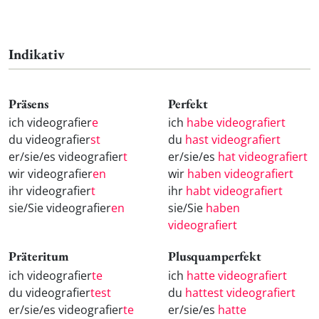
Indikativ
Präsens
Perfekt
ich videografier
e
ich
habe videografiert
du videografier
st
du
hast videografiert
er/sie/es videografier
t
er/sie/es
hat videografiert
wir videografier
en
wir
haben videografiert
ihr videografier
t
ihr
habt videografiert
sie/Sie videografier
en
sie/Sie
haben
videografiert
Präteritum
Plusquamperfekt
ich videografier
te
ich
hatte videografiert
du videografier
test
du
hattest videografiert
er/sie/es videografier
te
er/sie/es
hatte