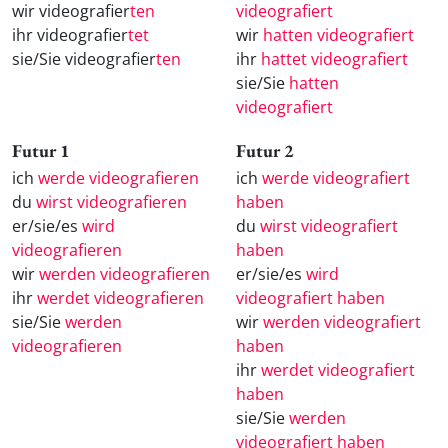
wir videografier
ten
videografiert
ihr videografier
tet
wir
hatten videografiert
sie/Sie videografier
ten
ihr
hattet videografiert
sie/Sie
hatten
videografiert
Futur 1
Futur 2
ich
werde videografieren
ich
werde videografiert
du
wirst videografieren
haben
er/sie/es
wird
du
wirst videografiert
videografieren
haben
wir
werden videografieren
er/sie/es
wird
ihr
werdet videografieren
videografiert haben
sie/Sie
werden
wir
werden videografiert
videografieren
haben
ihr
werdet videografiert
haben
sie/Sie
werden
videografiert haben