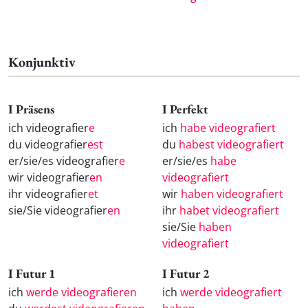
Konjunktiv
I Präsens
I Perfekt
ich videografier
e
ich
habe videografiert
du videografier
est
du
habest videografiert
er/sie/es videografier
e
er/sie/es
habe
wir videografier
en
videografiert
ihr videografier
et
wir
haben videografiert
sie/Sie videografier
en
ihr
habet videografiert
sie/Sie
haben
videografiert
I Futur 1
I Futur 2
ich
werde videografieren
ich
werde videografiert