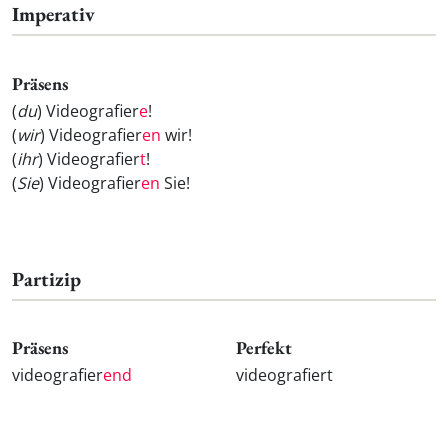
Imperativ
Präsens
(
du
) Videografier
e
!
(
wir
) Videografier
en
wir!
(
ihr
) Videografier
t
!
(
Sie
) Videografier
en
Sie!
Partizip
Präsens
Perfekt
videografier
end
videografiert