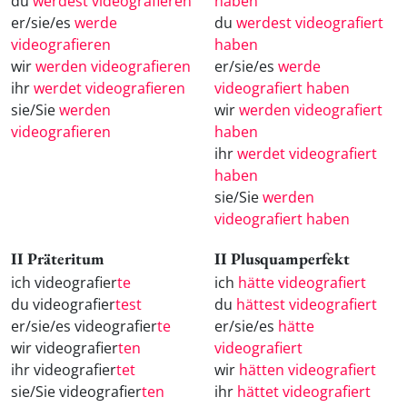
du
werdest videografieren
haben
er/sie/es
werde
du
werdest videografiert
videografieren
haben
wir
werden videografieren
er/sie/es
werde
ihr
werdet videografieren
videografiert haben
sie/Sie
werden
wir
werden videografiert
videografieren
haben
ihr
werdet videografiert
haben
sie/Sie
werden
videografiert haben
II Präteritum
II Plusquamperfekt
ich videografier
te
ich
hätte videografiert
du videografier
test
du
hättest videografiert
er/sie/es videografier
te
er/sie/es
hätte
wir videografier
ten
videografiert
ihr videografier
tet
wir
hätten videografiert
sie/Sie videografier
ten
ihr
hättet videografiert