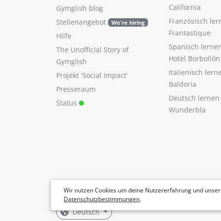
California
Gymglish blog
Französisch ler
Stellenangebot
We're hiring
Frantastique
Hilfe
Spanisch lerne
The Unofficial Story of
Hotel Borbollón
Gymglish
Italienisch ler
Projekt 'Social Impact'
Baldoria
Presseraum
Deutsch lernen
Status
Wunderbla
Wir nutzen Cookies um deine Nutzererfahrung und unser
Datenschutzbestimmungen
.
Deutsch