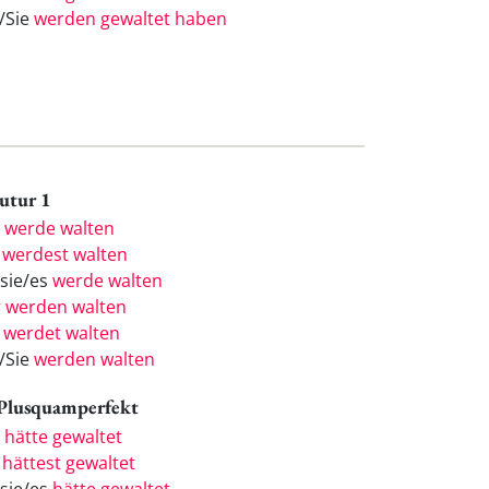
e/Sie
werden gewaltet haben
Futur 1
h
werde walten
u
werdest walten
/sie/es
werde walten
r
werden walten
r
werdet walten
e/Sie
werden walten
 Plusquamperfekt
h
hätte gewaltet
u
hättest gewaltet