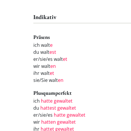
Indikativ
Präsens
ich walt
e
du walt
est
er/sie/es walt
et
wir walt
en
ihr walt
et
sie/Sie walt
en
Plusquamperfekt
ich
hatte gewaltet
du
hattest gewaltet
er/sie/es
hatte gewaltet
wir
hatten gewaltet
ihr
hattet gewaltet