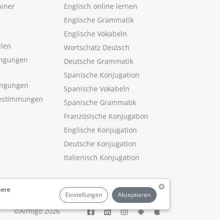
ainer
Englisch online lernen
Englische Grammatik
Englische Vokabeln
llen
Wortschatz Deutsch
ngungen
Deutsche Grammatik
Spanische Konjugation
ingungen
Spanische Vokabeln
estimmungen
Spanische Grammatik
Französische Konjugation
Englische Konjugation
Deutsche Konjugation
Italienisch Konjugation
sere
Einstellungen
Akzeptieren
©Aimigo 2026