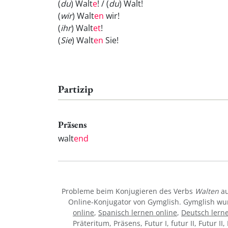
(
du
) Walt
e
! / (
du
) Walt
!
(
wir
) Walt
en
wir!
(
ihr
) Walt
et
!
(
Sie
) Walt
en
Sie!
Partizip
Präsens
walt
end
Probleme beim Konjugieren des Verbs
Walten
au
Online-Konjugator von Gymglish. Gymglish wur
online
,
Spanisch lernen online
,
Deutsch lern
Präteritum, Präsens, Futur I, futur II, Futur I