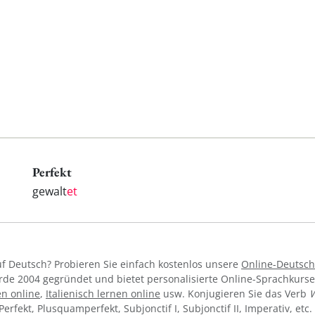
Perfekt
gewalt
et
f Deutsch? Probieren Sie einfach kostenlos unsere
Online-Deutsch
de 2004 gegründet und bietet personalisierte Online-Sprachkurs
en online
,
Italienisch lernen online
usw. Konjugieren Sie das Verb
W
I, Perfekt, Plusquamperfekt, Subjonctif I, Subjonctif II, Imperativ, e