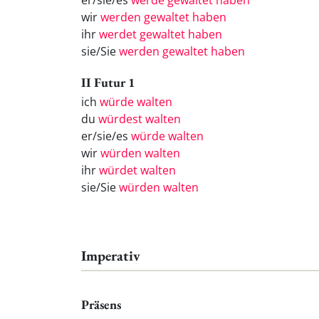
er/sie/es
werde gewaltet haben
wir
werden gewaltet haben
ihr
werdet gewaltet haben
sie/Sie
werden gewaltet haben
II Futur 1
ich
würde walten
du
würdest walten
er/sie/es
würde walten
wir
würden walten
ihr
würdet walten
sie/Sie
würden walten
Imperativ
Präsens