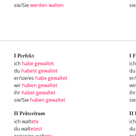
sie/Sie
werden walten
si
I Perfekt
I 
ich
habe gewaltet
ic
du
habest gewaltet
d
er/sie/es
habe gewaltet
er
wir
haben gewaltet
wi
ihr
habet gewaltet
ih
sie/Sie
haben gewaltet
si
II Präteritum
II
ich walt
ete
ic
du walt
etest
d