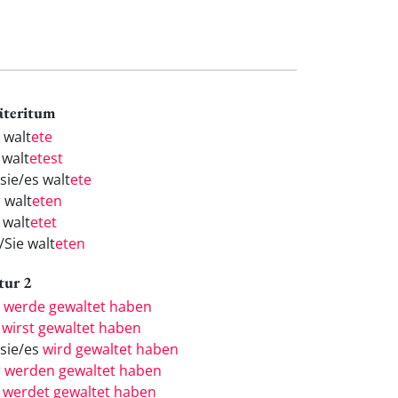
äteritum
 walt
ete
 walt
etest
sie/es walt
ete
 walt
eten
 walt
etet
/Sie walt
eten
tur 2
h
werde gewaltet haben
u
wirst gewaltet haben
/sie/es
wird gewaltet haben
r
werden gewaltet haben
r
werdet gewaltet haben