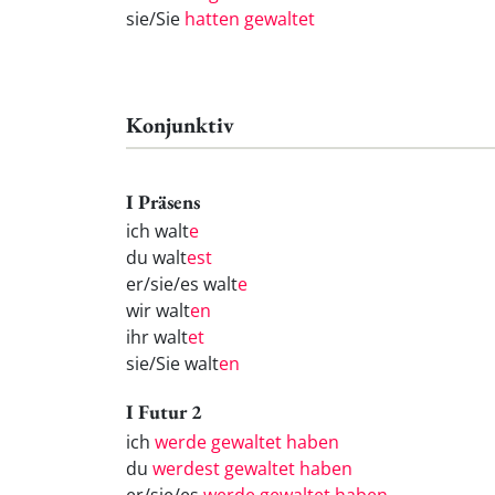
sie/Sie
hatten gewaltet
Konjunktiv
I Präsens
ich walt
e
du walt
est
er/sie/es walt
e
wir walt
en
ihr walt
et
sie/Sie walt
en
I Futur 2
ich
werde gewaltet haben
du
werdest gewaltet haben