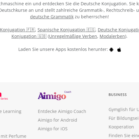
chmaschine ein und entdecken Sie die Deutsche Konjugation. Sie k
 Deutschkurse an und stellt zahlreiche Grammatik-, Rechtschreib-
deutsche Grammatik
zu beherrschen!
 Konjugation 🇫🇷
,
Spanische Konjugation 🇪🇸
,
Deutsche Konjugati
Konjugation 🇬🇧
(
Unregelmäßige Verben
,
Modalerben
).
Laden Sie unsere Apps kostenlos herunter:
BUSINESS
Gymglish für
e Learning
Entdecke Aimigo Coach
Für Bildungse
Aimigo for Android
Kooperation
Aimigo for iOS
Finden Sie ei
n mit Perfume