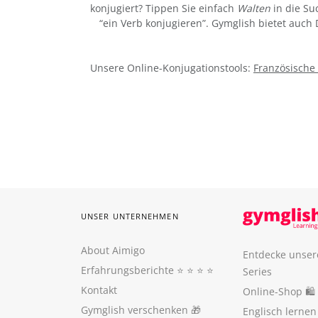
konjugiert? Tippen Sie einfach
Walten
in die Su
“ein Verb konjugieren”. Gymglish bietet auch
Unsere Online-Konjugationstools:
Französische
UNSER UNTERNEHMEN
About Aimigo
Entdecke unser
Erfahrungsberichte
⭐️ ⭐️ ⭐️ ⭐️
Series
Kontakt
Online-Shop 🛍
Gymglish verschenken
🎁
Englisch lerne