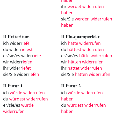
haben
ihr
werdet widerrufen
haben
sie/Sie
werden widerrufen
haben
II Präteritum
II Plusquamperfekt
ich widerr
iefe
ich
hätte widerrufen
du widerr
iefest
du
hättest widerrufen
er/sie/es widerr
iefe
er/sie/es
hätte widerrufen
wir widerr
iefen
wir
hätten widerrufen
ihr widerr
iefet
ihr
hättet widerrufen
sie/Sie widerr
iefen
sie/Sie
hätten widerrufen
II Futur 1
II Futur 2
ich
würde widerrufen
ich
würde widerrufen
du
würdest widerrufen
haben
er/sie/es
würde
du
würdest widerrufen
widerrufen
haben