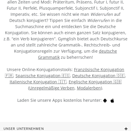
allen Zeiten und Modi: Präteritum, Präsens, Futur I, futur II,
Futur II, Perfekt, Plusquamperfekt, Subjonctif I, Subjonctif II,
Imperativ, etc. Sie wissen nicht wie man
Widerrufen
auf
Deutsch konjugiert? Tippen Sie einfach
Widerrufen
in die
Suchmaschine ein und entdecken Sie die Deutsche
Konjugation. Sie können auch einen ganzen Satz konjugieren,
z.B. “ein Verb konjugieren”. Gymglish bietet auch Deutschkurse
an und stellt zahlreiche Grammatik-, Rechtschreib- und
Konjugationsregeln zur Verfügung, um die
deutsche
Grammatik
zu beherrschen!
Unsere Online-Konjugationstools:
Französische Konjugation
🇫🇷
,
Spanische Konjugation 🇪🇸
,
Deutsche Konjugation 🇩🇪
,
Italienische Konjugation 🇮🇹
,
Englische Konjugation 🇬🇧
(
Unregelmäßige Verben
,
Modalerben
).
Laden Sie unsere Apps kostenlos herunter:
UNSER UNTERNEHMEN