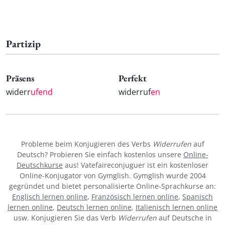
Partizip
Präsens
Perfekt
widerr
ufend
widerruf
en
Probleme beim Konjugieren des Verbs
Widerrufen
auf
Deutsch? Probieren Sie einfach kostenlos unsere
Online-
Deutschkurse
aus! Vatefaireconjuguer ist ein kostenloser
Online-Konjugator von Gymglish. Gymglish wurde 2004
gegründet und bietet personalisierte Online-Sprachkurse an:
Englisch lernen online
,
Französisch lernen online
,
Spanisch
lernen online
,
Deutsch lernen online
,
Italienisch lernen online
usw. Konjugieren Sie das Verb
Widerrufen
auf Deutsche in