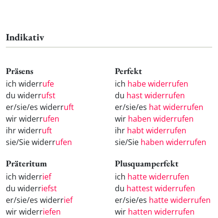
Indikativ
Präsens
Perfekt
ich widerr
ufe
ich
habe widerrufen
du widerr
ufst
du
hast widerrufen
er/sie/es widerr
uft
er/sie/es
hat widerrufen
wir widerr
ufen
wir
haben widerrufen
ihr widerr
uft
ihr
habt widerrufen
sie/Sie widerr
ufen
sie/Sie
haben widerrufen
Präteritum
Plusquamperfekt
ich widerr
ief
ich
hatte widerrufen
du widerr
iefst
du
hattest widerrufen
er/sie/es widerr
ief
er/sie/es
hatte widerrufen
wir widerr
iefen
wir
hatten widerrufen