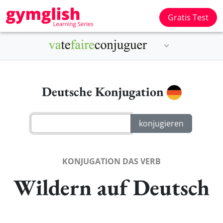
Gratis Test
Deutsche Konjugation
KONJUGATION DAS VERB
Wildern auf Deutsch