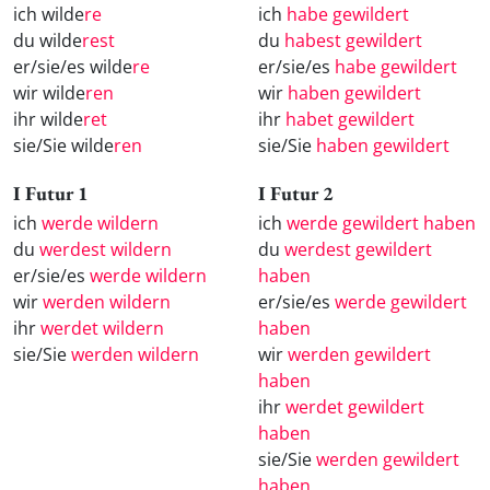
ich wilde
re
ich
habe gewildert
du wilde
rest
du
habest gewildert
er/sie/es wilde
re
er/sie/es
habe gewildert
wir wilde
ren
wir
haben gewildert
ihr wilde
ret
ihr
habet gewildert
sie/Sie wilde
ren
sie/Sie
haben gewildert
I Futur 1
I Futur 2
ich
werde wildern
ich
werde gewildert haben
du
werdest wildern
du
werdest gewildert
er/sie/es
werde wildern
haben
wir
werden wildern
er/sie/es
werde gewildert
ihr
werdet wildern
haben
sie/Sie
werden wildern
wir
werden gewildert
haben
ihr
werdet gewildert
haben
sie/Sie
werden gewildert
haben