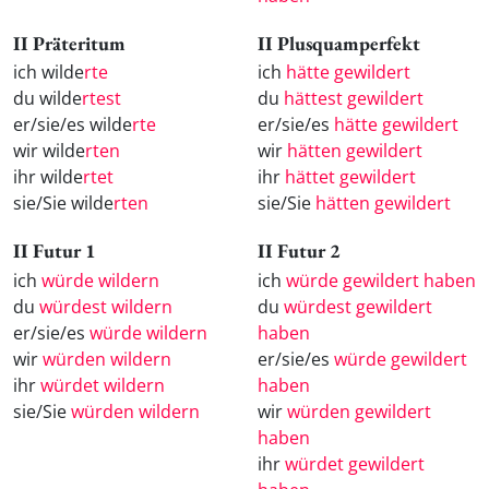
II Präteritum
II Plusquamperfekt
ich wilde
rte
ich
hätte gewildert
du wilde
rtest
du
hättest gewildert
er/sie/es wilde
rte
er/sie/es
hätte gewildert
wir wilde
rten
wir
hätten gewildert
ihr wilde
rtet
ihr
hättet gewildert
sie/Sie wilde
rten
sie/Sie
hätten gewildert
II Futur 1
II Futur 2
ich
würde wildern
ich
würde gewildert haben
du
würdest wildern
du
würdest gewildert
er/sie/es
würde wildern
haben
wir
würden wildern
er/sie/es
würde gewildert
ihr
würdet wildern
haben
sie/Sie
würden wildern
wir
würden gewildert
haben
ihr
würdet gewildert