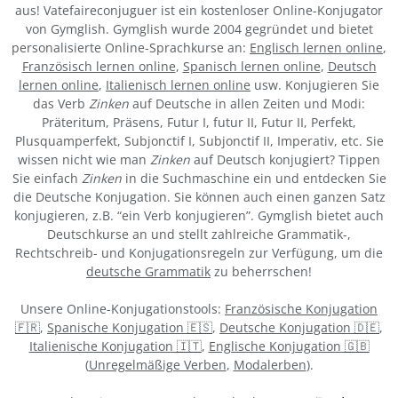
aus! Vatefaireconjuguer ist ein kostenloser Online-Konjugator
von Gymglish. Gymglish wurde 2004 gegründet und bietet
personalisierte Online-Sprachkurse an:
Englisch lernen online
,
Französisch lernen online
,
Spanisch lernen online
,
Deutsch
lernen online
,
Italienisch lernen online
usw. Konjugieren Sie
das Verb
Zinken
auf Deutsche in allen Zeiten und Modi:
Präteritum, Präsens, Futur I, futur II, Futur II, Perfekt,
Plusquamperfekt, Subjonctif I, Subjonctif II, Imperativ, etc. Sie
wissen nicht wie man
Zinken
auf Deutsch konjugiert? Tippen
Sie einfach
Zinken
in die Suchmaschine ein und entdecken Sie
die Deutsche Konjugation. Sie können auch einen ganzen Satz
konjugieren, z.B. “ein Verb konjugieren”. Gymglish bietet auch
Deutschkurse an und stellt zahlreiche Grammatik-,
Rechtschreib- und Konjugationsregeln zur Verfügung, um die
deutsche Grammatik
zu beherrschen!
Unsere Online-Konjugationstools:
Französische Konjugation
🇫🇷
,
Spanische Konjugation 🇪🇸
,
Deutsche Konjugation 🇩🇪
,
Italienische Konjugation 🇮🇹
,
Englische Konjugation 🇬🇧
(
Unregelmäßige Verben
,
Modalerben
).