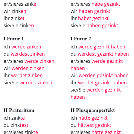
er/sie/es zink
e
er/sie/es
habe gezinkt
wir zink
en
wir
haben gezinkt
ihr zink
et
ihr
habet gezinkt
sie/Sie zink
en
sie/Sie
haben gezinkt
I Futur 1
I Futur 2
ich
werde zinken
ich
werde gezinkt haben
du
werdest zinken
du
werdest gezinkt haben
er/sie/es
werde zinken
er/sie/es
werde gezinkt
wir
werden zinken
haben
ihr
werdet zinken
wir
werden gezinkt haben
sie/Sie
werden zinken
ihr
werdet gezinkt haben
sie/Sie
werden gezinkt
haben
II Präteritum
II Plusquamperfekt
ich zink
te
ich
hätte gezinkt
du zink
test
du
hättest gezinkt
er/sie/es zink
te
er/sie/es
hätte gezinkt