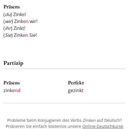
Präsens
(
du
) Zink
e
!
(
wir
) Zink
en
wir!
(
ihr
) Zink
t
!
(
Sie
) Zink
en
Sie!
Partizip
Präsens
Perfekt
zink
end
gezink
t
Probleme beim Konjugieren des Verbs
Zinken
auf Deutsch?
Probieren Sie einfach kostenlos unsere
Online-Deutschkurse