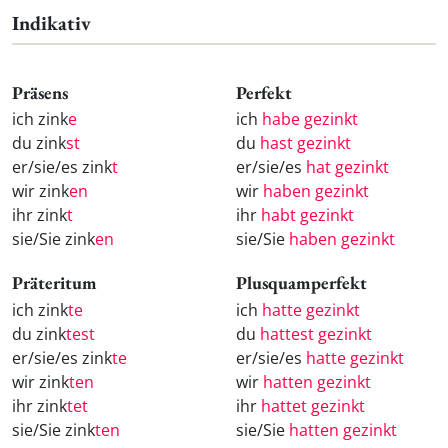
Indikativ
Präsens
Perfekt
ich zink
e
ich
habe gezinkt
du zink
st
du
hast gezinkt
er/sie/es zink
t
er/sie/es
hat gezinkt
wir zink
en
wir
haben gezinkt
ihr zink
t
ihr
habt gezinkt
sie/Sie zink
en
sie/Sie
haben gezinkt
Präteritum
Plusquamperfekt
ich zink
te
ich
hatte gezinkt
du zink
test
du
hattest gezinkt
er/sie/es zink
te
er/sie/es
hatte gezinkt
wir zink
ten
wir
hatten gezinkt
ihr zink
tet
ihr
hattet gezinkt
sie/Sie zink
ten
sie/Sie
hatten gezinkt