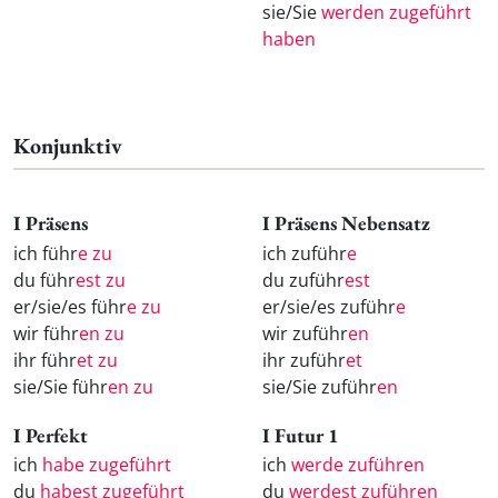
sie/Sie
werden zugeführt
haben
Konjunktiv
I Präsens
I Präsens Nebensatz
ich führ
e zu
ich zuführ
e
du führ
est zu
du zuführ
est
er/sie/es führ
e zu
er/sie/es zuführ
e
wir führ
en zu
wir zuführ
en
ihr führ
et zu
ihr zuführ
et
sie/Sie führ
en zu
sie/Sie zuführ
en
I Perfekt
I Futur 1
ich
habe zugeführt
ich
werde zuführen
du
habest zugeführt
du
werdest zuführen