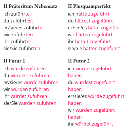
II Präteritum Nebensatz
II Plusquamperfekt
ich zuführ
te
ich
hätte zugeführt
du zuführ
test
du
hättest zugeführt
er/sie/es zuführ
te
er/sie/es
hätte zugeführt
wir zuführ
ten
wir
hätten zugeführt
ihr zuführ
tet
ihr
hättet zugeführt
sie/Sie zuführ
ten
sie/Sie
hätten zugeführt
II Futur 1
II Futur 2
ich
würde zuführen
ich
würde zugeführt
du
würdest zuführen
haben
er/sie/es
würde zuführen
du
würdest zugeführt
wir
würden zuführen
haben
ihr
würdet zuführen
er/sie/es
würde zugeführt
sie/Sie
würden zuführen
haben
wir
würden zugeführt
haben
ihr
würdet zugeführt