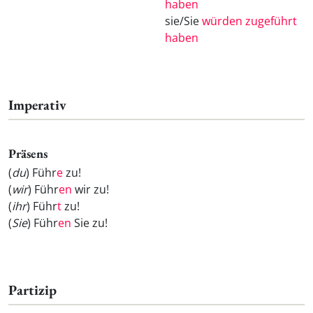
haben
sie/Sie
würden zugeführt
haben
Imperativ
Präsens
(
du
) Führ
e
zu!
(
wir
) Führ
en
wir zu!
(
ihr
) Führ
t
zu!
(
Sie
) Führ
en
Sie zu!
Partizip