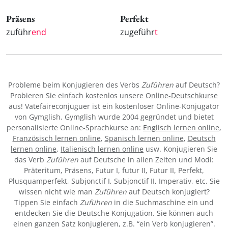
Präsens
Perfekt
zuführ
end
zugeführ
t
Probleme beim Konjugieren des Verbs
Zuführen
auf Deutsch?
Probieren Sie einfach kostenlos unsere
Online-Deutschkurse
aus! Vatefaireconjuguer ist ein kostenloser Online-Konjugator
von Gymglish. Gymglish wurde 2004 gegründet und bietet
personalisierte Online-Sprachkurse an:
Englisch lernen online
,
Französisch lernen online
,
Spanisch lernen online
,
Deutsch
lernen online
,
Italienisch lernen online
usw. Konjugieren Sie
das Verb
Zuführen
auf Deutsche in allen Zeiten und Modi:
Präteritum, Präsens, Futur I, futur II, Futur II, Perfekt,
Plusquamperfekt, Subjonctif I, Subjonctif II, Imperativ, etc. Sie
wissen nicht wie man
Zuführen
auf Deutsch konjugiert?
Tippen Sie einfach
Zuführen
in die Suchmaschine ein und
entdecken Sie die Deutsche Konjugation. Sie können auch
einen ganzen Satz konjugieren, z.B. “ein Verb konjugieren”.