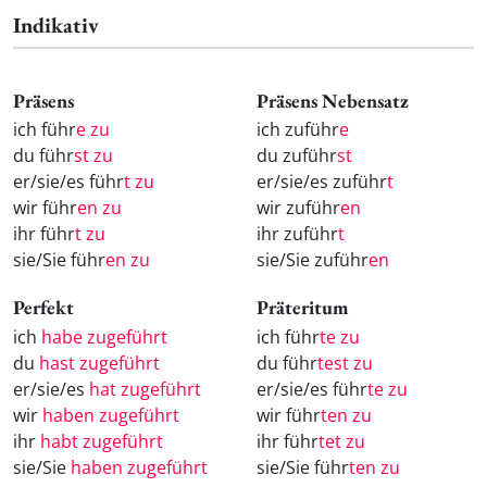
Indikativ
Präsens
Präsens Nebensatz
ich führ
e zu
ich zuführ
e
du führ
st zu
du zuführ
st
er/sie/es führ
t zu
er/sie/es zuführ
t
wir führ
en zu
wir zuführ
en
ihr führ
t zu
ihr zuführ
t
sie/Sie führ
en zu
sie/Sie zuführ
en
Perfekt
Präteritum
ich
habe zugeführt
ich führ
te zu
du
hast zugeführt
du führ
test zu
er/sie/es
hat zugeführt
er/sie/es führ
te zu
wir
haben zugeführt
wir führ
ten zu
ihr
habt zugeführt
ihr führ
tet zu
sie/Sie
haben zugeführt
sie/Sie führ
ten zu