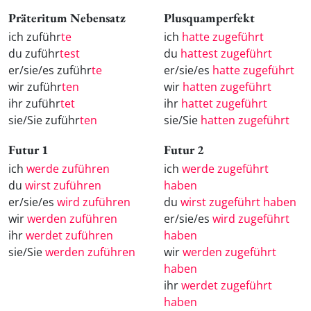
Präteritum Nebensatz
Plusquamperfekt
ich zuführ
te
ich
hatte zugeführt
du zuführ
test
du
hattest zugeführt
er/sie/es zuführ
te
er/sie/es
hatte zugeführt
wir zuführ
ten
wir
hatten zugeführt
ihr zuführ
tet
ihr
hattet zugeführt
sie/Sie zuführ
ten
sie/Sie
hatten zugeführt
Futur 1
Futur 2
ich
werde zuführen
ich
werde zugeführt
du
wirst zuführen
haben
er/sie/es
wird zuführen
du
wirst zugeführt haben
wir
werden zuführen
er/sie/es
wird zugeführt
ihr
werdet zuführen
haben
sie/Sie
werden zuführen
wir
werden zugeführt
haben
ihr
werdet zugeführt
haben