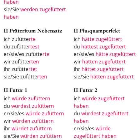
haben
sie/Sie
werden zugefüttert
haben
II Präteritum Nebensatz
II Plusquamperfekt
ich zufütte
rte
ich
hätte zugefüttert
du zufütte
rtest
du
hättest zugefüttert
er/sie/es zufütte
rte
er/sie/es
hätte zugefüttert
wir zufütte
rten
wir
hätten zugefüttert
ihr zufütte
rtet
ihr
hättet zugefüttert
sie/Sie zufütte
rten
sie/Sie
hätten zugefüttert
II Futur 1
II Futur 2
ich
würde zufüttern
ich
würde zugefüttert
du
würdest zufüttern
haben
er/sie/es
würde zufüttern
du
würdest zugefüttert
wir
würden zufüttern
haben
ihr
würdet zufüttern
er/sie/es
würde
sie/Sie
würden zufüttern
zugefüttert haben