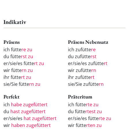
Indikativ
Präsens
Präsens Nebensatz
ich fütte
re zu
ich zufütte
re
du fütte
rst zu
du zufütte
rst
er/sie/es fütte
rt zu
er/sie/es zufütte
rt
wir fütte
rn zu
wir zufütte
rn
ihr fütte
rt zu
ihr zufütte
rt
sie/Sie fütte
rn zu
sie/Sie zufütte
rn
Perfekt
Präteritum
ich
habe zugefüttert
ich fütte
rte zu
du
hast zugefüttert
du fütte
rtest zu
er/sie/es
hat zugefüttert
er/sie/es fütte
rte zu
wir
haben zugefüttert
wir fütte
rten zu