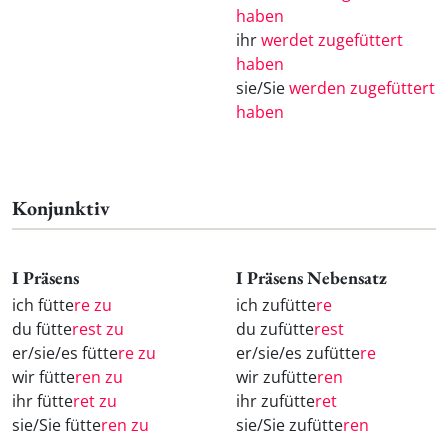
haben
ihr
werdet zugefüttert
haben
sie/Sie
werden zugefüttert
haben
Konjunktiv
I Präsens
I Präsens Nebensatz
ich fütte
re zu
ich zufütte
re
du fütte
rest zu
du zufütte
rest
er/sie/es fütte
re zu
er/sie/es zufütte
re
wir fütte
ren zu
wir zufütte
ren
ihr fütte
ret zu
ihr zufütte
ret
sie/Sie fütte
ren zu
sie/Sie zufütte
ren