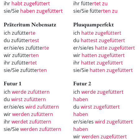
ihr
habt zugefüttert
ihr fütte
rtet zu
sie/Sie
haben zugefüttert
sie/Sie fütte
rten zu
Präteritum Nebensatz
Plusquamperfekt
ich zufütte
rte
ich
hatte zugefüttert
du zufütte
rtest
du
hattest zugefüttert
er/sie/es zufütte
rte
er/sie/es
hatte zugefüttert
wir zufütte
rten
wir
hatten zugefüttert
ihr zufütte
rtet
ihr
hattet zugefüttert
sie/Sie zufütte
rten
sie/Sie
hatten zugefüttert
Futur 1
Futur 2
ich
werde zufüttern
ich
werde zugefüttert
du
wirst zufüttern
haben
er/sie/es
wird zufüttern
du
wirst zugefüttert
wir
werden zufüttern
haben
ihr
werdet zufüttern
er/sie/es
wird zugefüttert
sie/Sie
werden zufüttern
haben
wir
werden zugefüttert