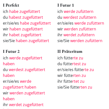
I Perfekt
I Futur 1
ich
habe zugefüttert
ich
werde zufüttern
du
habest zugefüttert
du
werdest zufüttern
er/sie/es
habe zugefüttert
er/sie/es
werde zufüttern
wir
haben zugefüttert
wir
werden zufüttern
ihr
habet zugefüttert
ihr
werdet zufüttern
sie/Sie
haben zugefüttert
sie/Sie
werden zufüttern
I Futur 2
II Präteritum
ich
werde zugefüttert
ich fütte
rte zu
haben
du fütte
rtest zu
du
werdest zugefüttert
er/sie/es fütte
rte zu
haben
wir fütte
rten zu
er/sie/es
werde
ihr fütte
rtet zu
zugefüttert haben
sie/Sie fütte
rten zu
wir
werden zugefüttert
haben
ihr
werdet zugefüttert