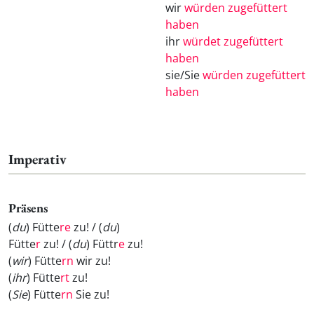
wir
würden zugefüttert
haben
ihr
würdet zugefüttert
haben
sie/Sie
würden zugefüttert
haben
Imperativ
Präsens
(
du
) Fütte
re
zu! / (
du
)
Fütte
r
zu! / (
du
) Füttr
e
zu!
(
wir
) Fütte
rn
wir zu!
(
ihr
) Fütte
rt
zu!
(
Sie
) Fütte
rn
Sie zu!