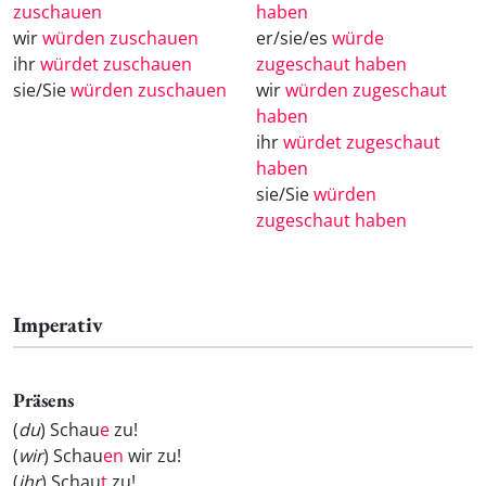
zuschauen
haben
wir
würden zuschauen
er/sie/es
würde
ihr
würdet zuschauen
zugeschaut haben
sie/Sie
würden zuschauen
wir
würden zugeschaut
haben
ihr
würdet zugeschaut
haben
sie/Sie
würden
zugeschaut haben
Imperativ
Präsens
(
du
) Schau
e
zu!
(
wir
) Schau
en
wir zu!
(
ihr
) Schau
t
zu!