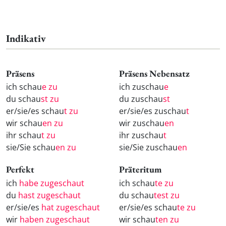
Indikativ
Präsens
Präsens Nebensatz
ich schau
e zu
ich zuschau
e
du schau
st zu
du zuschau
st
er/sie/es schau
t zu
er/sie/es zuschau
t
wir schau
en zu
wir zuschau
en
ihr schau
t zu
ihr zuschau
t
sie/Sie schau
en zu
sie/Sie zuschau
en
Perfekt
Präteritum
ich
habe zugeschaut
ich schau
te zu
du
hast zugeschaut
du schau
test zu
er/sie/es
hat zugeschaut
er/sie/es schau
te zu
wir
haben zugeschaut
wir schau
ten zu