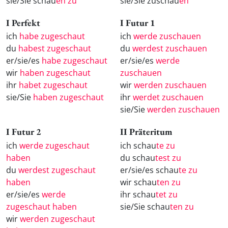
sie/Sie schau
en zu
sie/Sie zuschau
en
I Perfekt
I Futur 1
ich
habe zugeschaut
ich
werde zuschauen
du
habest zugeschaut
du
werdest zuschauen
er/sie/es
habe zugeschaut
er/sie/es
werde
wir
haben zugeschaut
zuschauen
ihr
habet zugeschaut
wir
werden zuschauen
sie/Sie
haben zugeschaut
ihr
werdet zuschauen
sie/Sie
werden zuschauen
I Futur 2
II Präteritum
ich
werde zugeschaut
ich schau
te zu
haben
du schau
test zu
du
werdest zugeschaut
er/sie/es schau
te zu
haben
wir schau
ten zu
er/sie/es
werde
ihr schau
tet zu
zugeschaut haben
sie/Sie schau
ten zu
wir
werden zugeschaut