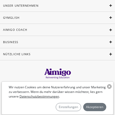
UNSER UNTERNEHMEN
GYMGLISH
AIMIGO COACH
BUSINESS
NÜTZLICHE LINKS
Deutsch
Wir nutzen Cookies um deine Nutzererfahrung und unser Marketing
zu verbessern. Wenn du mehr darüber wissen möchtest, lies gern
unsere
Datenschutzbestimmungen
.
©Aimigo 2026
Einstellungen
Akzeptieren