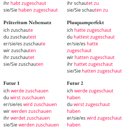
ihr
habt zugeschaut
ihr schau
tet zu
sie/Sie
haben zugeschaut
sie/Sie schau
ten zu
Präteritum Nebensatz
Plusquamperfekt
ich zuschau
te
ich
hatte zugeschaut
du zuschau
test
du
hattest zugeschaut
er/sie/es zuschau
te
er/sie/es
hatte
wir zuschau
ten
zugeschaut
ihr zuschau
tet
wir
hatten zugeschaut
sie/Sie zuschau
ten
ihr
hattet zugeschaut
sie/Sie
hatten zugeschaut
Futur 1
Futur 2
ich
werde zuschauen
ich
werde zugeschaut
du
wirst zuschauen
haben
er/sie/es
wird zuschauen
du
wirst zugeschaut
wir
werden zuschauen
haben
ihr
werdet zuschauen
er/sie/es
wird zugeschaut
sie/Sie
werden zuschauen
haben