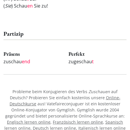
(
Sie
) Schau
en
Sie zu!
Partizip
Präsens
Perfekt
zuschau
end
zugeschau
t
Probleme beim Konjugieren des Verbs
Zuschauen
auf
Deutsch? Probieren Sie einfach kostenlos unsere
Online-
Deutschkurse
aus! Vatefaireconjuguer ist ein kostenloser
Online-Konjugator von Gymglish. Gymglish wurde 2004
gegründet und bietet personalisierte Online-Sprachkurse an:
Englisch lernen online
,
Französisch lernen online
,
Spanisch
lernen online
,
Deutsch lernen online
,
Italienisch lernen online