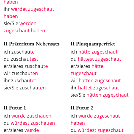
haben
ihr
werdet zugeschaut
haben
sie/Sie
werden
zugeschaut haben
II Präteritum Nebensatz
II Plusquamperfekt
ich zuschau
te
ich
hätte zugeschaut
du zuschau
test
du
hättest zugeschaut
er/sie/es zuschau
te
er/sie/es
hätte
wir zuschau
ten
zugeschaut
ihr zuschau
tet
wir
hätten zugeschaut
sie/Sie zuschau
ten
ihr
hättet zugeschaut
sie/Sie
hätten zugeschaut
II Futur 1
II Futur 2
ich
würde zuschauen
ich
würde zugeschaut
du
würdest zuschauen
haben
er/sie/es
würde
du
würdest zugeschaut