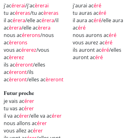
j'ac
érerai
/j'ac
èrerai
j'aurai ac
éré
tu ac
éreras
/tu ac
èreras
tu auras ac
éré
il ac
érera
/elle ac
érera
/il
il aura ac
éré
/elle aura
ac
èrera
/elle ac
èrera
ac
éré
nous ac
érerons
/nous
nous aurons ac
éré
ac
èrerons
vous aurez ac
éré
vous ac
érerez
/vous
ils auront ac
éré
/elles
ac
èrerez
auront ac
éré
ils ac
éreront
/elles
ac
éreront
/ils
ac
èreront
/elles ac
èreront
Futur proche
je vais ac
érer
tu vas ac
érer
il va ac
érer
/elle va ac
érer
nous allons ac
érer
vous allez ac
érer