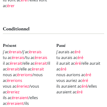
ils vont ac
érer
/elles vont
ac
érer
Conditionnel
Présent
Passé
j'ac
érerais
/j'ac
èrerais
j'aurais ac
éré
tu ac
érerais
/tu ac
èrerais
tu aurais ac
éré
il ac
érerait
/elle ac
érerait
/il
il aurait ac
éré
/elle aurait
ac
èrerait
/elle ac
èrerait
ac
éré
nous ac
érerions
/nous
nous aurions ac
éré
ac
èrerions
vous auriez ac
éré
vous ac
éreriez
/vous
ils auraient ac
éré
/elles
ac
èreriez
auraient ac
éré
ils ac
éreraient
/elles
ac
éreraient
/ils