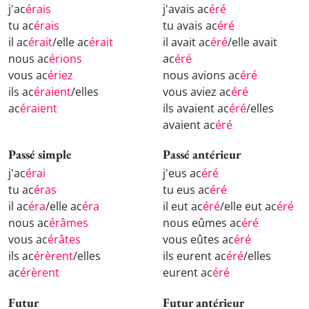
j'ac
érais
j'avais ac
éré
tu ac
érais
tu avais ac
éré
il ac
érait
/elle ac
érait
il avait ac
éré
/elle avait
nous ac
érions
ac
éré
vous ac
ériez
nous avions ac
éré
ils ac
éraient
/elles
vous aviez ac
éré
ac
éraient
ils avaient ac
éré
/elles
avaient ac
éré
Passé simple
Passé antérieur
j'ac
érai
j'eus ac
éré
tu ac
éras
tu eus ac
éré
il ac
éra
/elle ac
éra
il eut ac
éré
/elle eut ac
éré
nous ac
érâmes
nous eûmes ac
éré
vous ac
érâtes
vous eûtes ac
éré
ils ac
érèrent
/elles
ils eurent ac
éré
/elles
ac
érèrent
eurent ac
éré
Futur
Futur antérieur