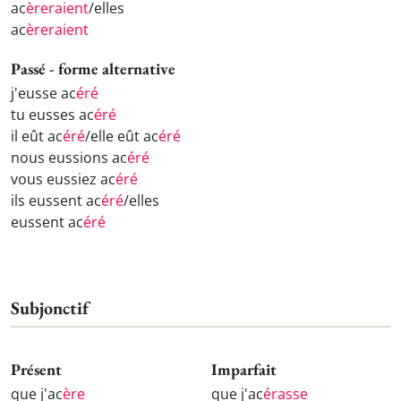
ac
èreraient
/elles
ac
èreraient
Passé - forme alternative
j'eusse ac
éré
tu eusses ac
éré
il eût ac
éré
/elle eût ac
éré
nous eussions ac
éré
vous eussiez ac
éré
ils eussent ac
éré
/elles
eussent ac
éré
Subjonctif
Présent
Imparfait
que j'ac
ère
que j'ac
érasse