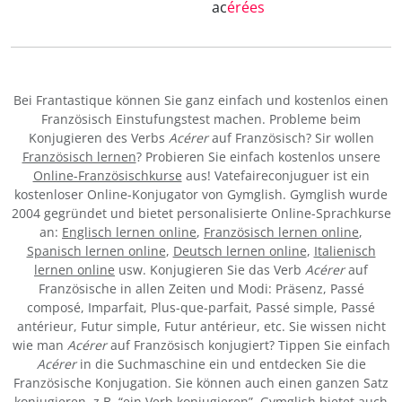
ac
érées
Bei Frantastique können Sie ganz einfach und kostenlos einen
Französisch Einstufungstest machen. Probleme beim
Konjugieren des Verbs
Acérer
auf Französisch? Sir wollen
Französisch lernen
? Probieren Sie einfach kostenlos unsere
Online-Französischkurse
aus! Vatefaireconjuguer ist ein
kostenloser Online-Konjugator von Gymglish. Gymglish wurde
2004 gegründet und bietet personalisierte Online-Sprachkurse
an:
Englisch lernen online
,
Französisch lernen online
,
Spanisch lernen online
,
Deutsch lernen online
,
Italienisch
lernen online
usw. Konjugieren Sie das Verb
Acérer
auf
Französische in allen Zeiten und Modi: Präsenz, Passé
composé, Imparfait, Plus-que-parfait, Passé simple, Passé
antérieur, Futur simple, Futur antérieur, etc. Sie wissen nicht
wie man
Acérer
auf Französisch konjugiert? Tippen Sie einfach
Acérer
in die Suchmaschine ein und entdecken Sie die
Französische Konjugation. Sie können auch einen ganzen Satz
konjugieren, z.B. “ein Verb konjugieren”. Gymglish bietet auch