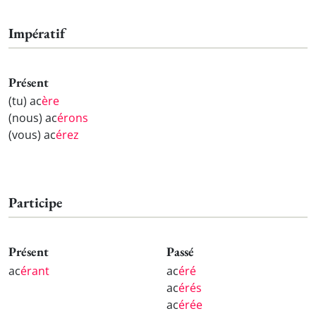
Impératif
Présent
(tu) ac
ère
(nous) ac
érons
(vous) ac
érez
Participe
Présent
Passé
ac
érant
ac
éré
ac
érés
ac
érée