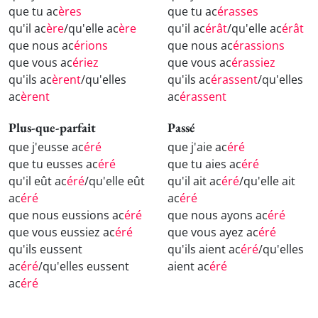
que tu ac
ères
que tu ac
érasses
qu'il ac
ère
/qu'elle ac
ère
qu'il ac
érât
/qu'elle ac
érât
que nous ac
érions
que nous ac
érassions
que vous ac
ériez
que vous ac
érassiez
qu'ils ac
èrent
/qu'elles
qu'ils ac
érassent
/qu'elles
ac
èrent
ac
érassent
Plus-que-parfait
Passé
que j'eusse ac
éré
que j'aie ac
éré
que tu eusses ac
éré
que tu aies ac
éré
qu'il eût ac
éré
/qu'elle eût
qu'il ait ac
éré
/qu'elle ait
ac
éré
ac
éré
que nous eussions ac
éré
que nous ayons ac
éré
que vous eussiez ac
éré
que vous ayez ac
éré
qu'ils eussent
qu'ils aient ac
éré
/qu'elles
ac
éré
/qu'elles eussent
aient ac
éré
ac
éré