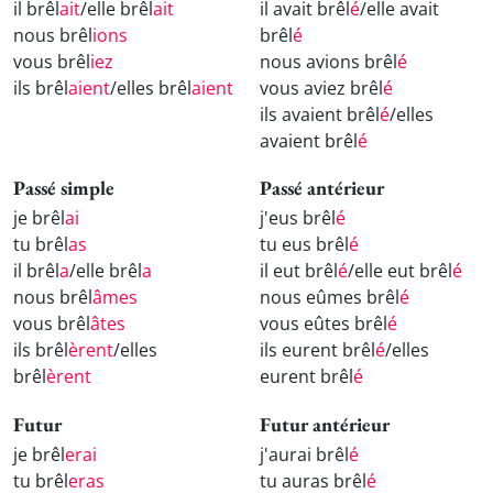
il brêl
ait
/elle brêl
ait
il avait brêl
é
/elle avait
nous brêl
ions
brêl
é
vous brêl
iez
nous avions brêl
é
ils brêl
aient
/elles brêl
aient
vous aviez brêl
é
ils avaient brêl
é
/elles
avaient brêl
é
Passé simple
Passé antérieur
je brêl
ai
j'eus brêl
é
tu brêl
as
tu eus brêl
é
il brêl
a
/elle brêl
a
il eut brêl
é
/elle eut brêl
é
nous brêl
âmes
nous eûmes brêl
é
vous brêl
âtes
vous eûtes brêl
é
ils brêl
èrent
/elles
ils eurent brêl
é
/elles
brêl
èrent
eurent brêl
é
Futur
Futur antérieur
je brêl
erai
j'aurai brêl
é
tu brêl
eras
tu auras brêl
é