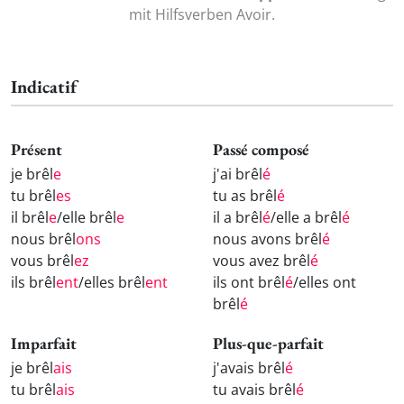
mit Hilfsverben Avoir.
Indicatif
Présent
Passé composé
je brêl
e
j'ai brêl
é
tu brêl
es
tu as brêl
é
il brêl
e
/elle brêl
e
il a brêl
é
/elle a brêl
é
nous brêl
ons
nous avons brêl
é
vous brêl
ez
vous avez brêl
é
ils brêl
ent
/elles brêl
ent
ils ont brêl
é
/elles ont
brêl
é
Imparfait
Plus-que-parfait
je brêl
ais
j'avais brêl
é
tu brêl
ais
tu avais brêl
é