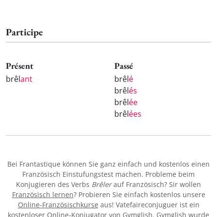
Participe
Présent
Passé
brêl
ant
brêl
é
brêl
és
brêl
ée
brêl
ées
Bei Frantastique können Sie ganz einfach und kostenlos einen
Französisch Einstufungstest machen. Probleme beim
Konjugieren des Verbs
Brêler
auf Französisch? Sir wollen
Französisch lernen
? Probieren Sie einfach kostenlos unsere
Online-Französischkurse
aus! Vatefaireconjuguer ist ein
kostenloser Online-Konjugator von Gymglish. Gymglish wurde