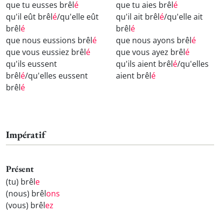
que tu eusses brêl
é
que tu aies brêl
é
qu'il eût brêl
é
/qu'elle eût
qu'il ait brêl
é
/qu'elle ait
brêl
é
brêl
é
que nous eussions brêl
é
que nous ayons brêl
é
que vous eussiez brêl
é
que vous ayez brêl
é
qu'ils eussent
qu'ils aient brêl
é
/qu'elles
brêl
é
/qu'elles eussent
aient brêl
é
brêl
é
Impératif
Présent
(tu) brêl
e
(nous) brêl
ons
(vous) brêl
ez