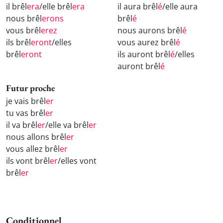
il brêl
era
/elle brêl
era
il aura brêl
é
/elle aura
nous brêl
erons
brêl
é
vous brêl
erez
nous aurons brêl
é
ils brêl
eront
/elles
vous aurez brêl
é
brêl
eront
ils auront brêl
é
/elles
auront brêl
é
Futur proche
je vais brêl
er
tu vas brêl
er
il va brêl
er
/elle va brêl
er
nous allons brêl
er
vous allez brêl
er
ils vont brêl
er
/elles vont
brêl
er
Conditionnel