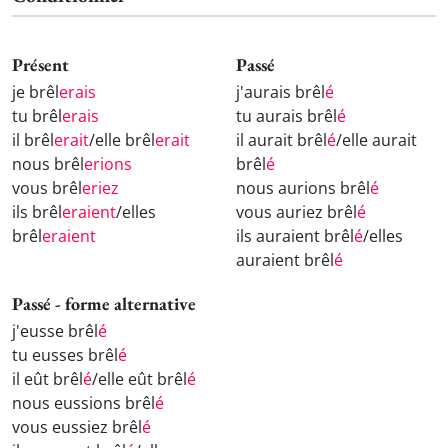
Présent
Passé
je brêl
erais
j'aurais brêl
é
tu brêl
erais
tu aurais brêl
é
il brêl
erait
/elle brêl
erait
il aurait brêl
é
/elle aurait
nous brêl
erions
brêl
é
vous brêl
eriez
nous aurions brêl
é
ils brêl
eraient
/elles
vous auriez brêl
é
brêl
eraient
ils auraient brêl
é
/elles
auraient brêl
é
Passé - forme alternative
j'eusse brêl
é
tu eusses brêl
é
il eût brêl
é
/elle eût brêl
é
nous eussions brêl
é
vous eussiez brêl
é