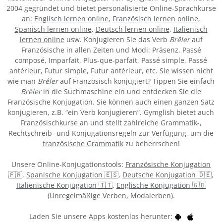
2004 gegründet und bietet personalisierte Online-Sprachkurse
an:
Englisch lernen online
,
Französisch lernen online
,
Spanisch lernen online
,
Deutsch lernen online
,
Italienisch
lernen online
usw. Konjugieren Sie das Verb
Brêler
auf
Französische in allen Zeiten und Modi: Präsenz, Passé
composé, Imparfait, Plus-que-parfait, Passé simple, Passé
antérieur, Futur simple, Futur antérieur, etc. Sie wissen nicht
wie man
Brêler
auf Französisch konjugiert? Tippen Sie einfach
Brêler
in die Suchmaschine ein und entdecken Sie die
Französische Konjugation. Sie können auch einen ganzen Satz
konjugieren, z.B. “ein Verb konjugieren”. Gymglish bietet auch
Französischkurse an und stellt zahlreiche Grammatik-,
Rechtschreib- und Konjugationsregeln zur Verfügung, um die
französische Grammatik
zu beherrschen!
Unsere Online-Konjugationstools:
Französische Konjugation
🇫🇷
,
Spanische Konjugation 🇪🇸
,
Deutsche Konjugation 🇩🇪
,
Italienische Konjugation 🇮🇹
,
Englische Konjugation 🇬🇧
(
Unregelmäßige Verben
,
Modalerben
).
Laden Sie unsere Apps kostenlos herunter: