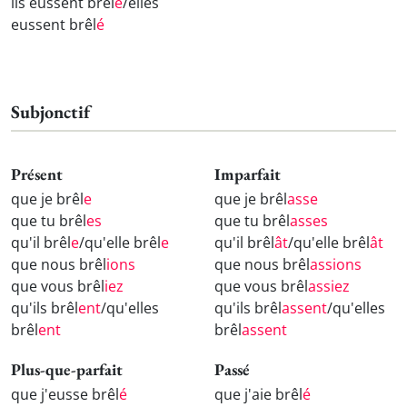
ils eussent brêl
é
/elles
eussent brêl
é
Subjonctif
Présent
Imparfait
que je brêl
e
que je brêl
asse
que tu brêl
es
que tu brêl
asses
qu'il brêl
e
/qu'elle brêl
e
qu'il brêl
ât
/qu'elle brêl
ât
que nous brêl
ions
que nous brêl
assions
que vous brêl
iez
que vous brêl
assiez
qu'ils brêl
ent
/qu'elles
qu'ils brêl
assent
/qu'elles
brêl
ent
brêl
assent
Plus-que-parfait
Passé
que j'eusse brêl
é
que j'aie brêl
é