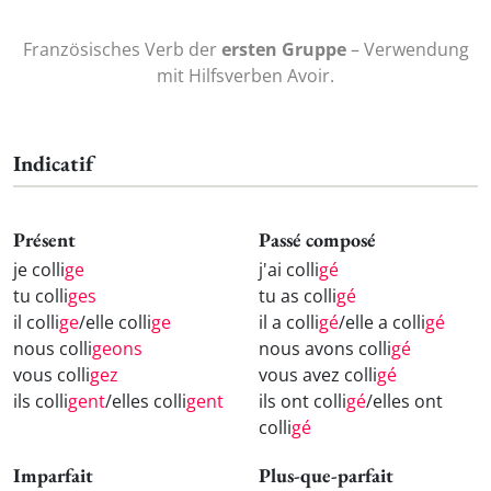
Französisches Verb der
ersten Gruppe
– Verwendung
mit Hilfsverben Avoir.
Indicatif
Présent
Passé composé
je colli
ge
j'ai colli
gé
tu colli
ges
tu as colli
gé
il colli
ge
/elle colli
ge
il a colli
gé
/elle a colli
gé
nous colli
geons
nous avons colli
gé
vous colli
gez
vous avez colli
gé
ils colli
gent
/elles colli
gent
ils ont colli
gé
/elles ont
colli
gé
Imparfait
Plus-que-parfait