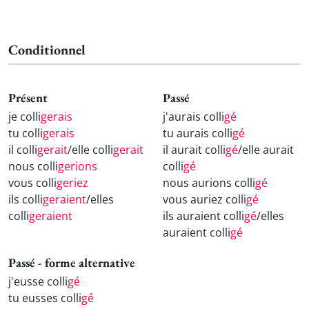
Conditionnel
Présent
Passé
je colli
gerais
j'aurais colli
gé
tu colli
gerais
tu aurais colli
gé
il colli
gerait
/elle colli
gerait
il aurait colli
gé
/elle aurait
nous colli
gerions
colli
gé
vous colli
geriez
nous aurions colli
gé
ils colli
geraient
/elles
vous auriez colli
gé
colli
geraient
ils auraient colli
gé
/elles
auraient colli
gé
Passé - forme alternative
j'eusse colli
gé
tu eusses colli
gé