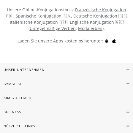
Unsere Online-Konjugationstools:
Französische Konjugation
🇫🇷
,
Spanische Konjugation 🇪🇸
,
Deutsche Konjugation 🇩🇪
,
Italienische Konjugation 🇮🇹
,
Englische Konjugation 🇬🇧
(
Unregelmäßige Verben
,
Modalerben
).
Laden Sie unsere Apps kostenlos herunter:
UNSER UNTERNEHMEN
GYMGLISH
AIMIGO COACH
BUSINESS
NÜTZLICHE LINKS