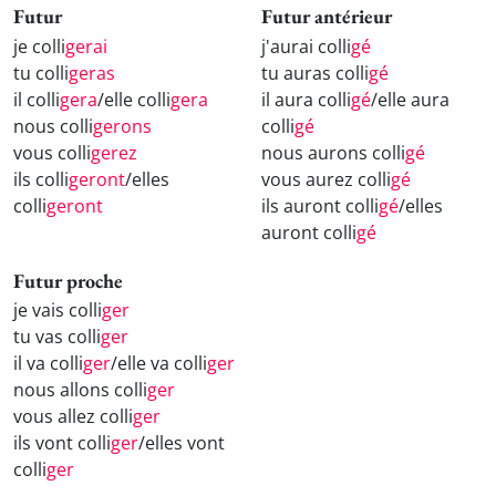
Futur
Futur antérieur
je colli
gerai
j'aurai colli
gé
tu colli
geras
tu auras colli
gé
il colli
gera
/elle colli
gera
il aura colli
gé
/elle aura
nous colli
gerons
colli
gé
vous colli
gerez
nous aurons colli
gé
ils colli
geront
/elles
vous aurez colli
gé
colli
geront
ils auront colli
gé
/elles
auront colli
gé
Futur proche
je vais colli
ger
tu vas colli
ger
il va colli
ger
/elle va colli
ger
nous allons colli
ger
vous allez colli
ger
ils vont colli
ger
/elles vont
colli
ger