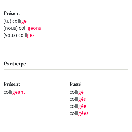
Présent
(tu) colli
ge
(nous) colli
geons
(vous) colli
gez
Participe
Présent
Passé
colli
geant
colli
gé
colli
gés
colli
gée
colli
gées