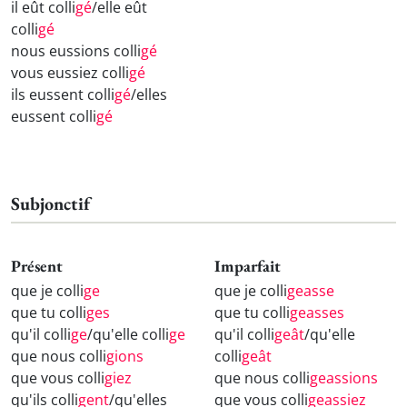
il eût colli
gé
/elle eût
colli
gé
nous eussions colli
gé
vous eussiez colli
gé
ils eussent colli
gé
/elles
eussent colli
gé
Subjonctif
Présent
Imparfait
que je colli
ge
que je colli
geasse
que tu colli
ges
que tu colli
geasses
qu'il colli
ge
/qu'elle colli
ge
qu'il colli
geât
/qu'elle
que nous colli
gions
colli
geât
que vous colli
giez
que nous colli
geassions
qu'ils colli
gent
/qu'elles
que vous colli
geassiez