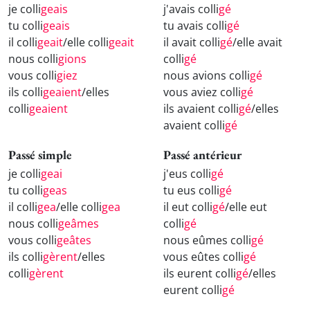
je colli
geais
j'avais colli
gé
tu colli
geais
tu avais colli
gé
il colli
geait
/elle colli
geait
il avait colli
gé
/elle avait
nous colli
gions
colli
gé
vous colli
giez
nous avions colli
gé
ils colli
geaient
/elles
vous aviez colli
gé
colli
geaient
ils avaient colli
gé
/elles
avaient colli
gé
Passé simple
Passé antérieur
je colli
geai
j'eus colli
gé
tu colli
geas
tu eus colli
gé
il colli
gea
/elle colli
gea
il eut colli
gé
/elle eut
nous colli
geâmes
colli
gé
vous colli
geâtes
nous eûmes colli
gé
ils colli
gèrent
/elles
vous eûtes colli
gé
colli
gèrent
ils eurent colli
gé
/elles
eurent colli
gé