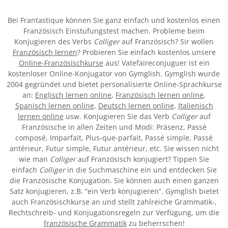
Bei Frantastique können Sie ganz einfach und kostenlos einen
Französisch Einstufungstest machen. Probleme beim
Konjugieren des Verbs
Colliger
auf Französisch? Sir wollen
Französisch lernen
? Probieren Sie einfach kostenlos unsere
Online-Französischkurse
aus! Vatefaireconjuguer ist ein
kostenloser Online-Konjugator von Gymglish. Gymglish wurde
2004 gegründet und bietet personalisierte Online-Sprachkurse
an:
Englisch lernen online
,
Französisch lernen online
,
Spanisch lernen online
,
Deutsch lernen online
,
Italienisch
lernen online
usw. Konjugieren Sie das Verb
Colliger
auf
Französische in allen Zeiten und Modi: Präsenz, Passé
composé, Imparfait, Plus-que-parfait, Passé simple, Passé
antérieur, Futur simple, Futur antérieur, etc. Sie wissen nicht
wie man
Colliger
auf Französisch konjugiert? Tippen Sie
einfach
Colliger
in die Suchmaschine ein und entdecken Sie
die Französische Konjugation. Sie können auch einen ganzen
Satz konjugieren, z.B. “ein Verb konjugieren”. Gymglish bietet
auch Französischkurse an und stellt zahlreiche Grammatik-,
Rechtschreib- und Konjugationsregeln zur Verfügung, um die
französische Grammatik
zu beherrschen!