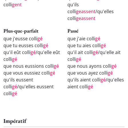
colli
gent
qu'ils
colli
geassent
/qu'elles
colli
geassent
Plus-que-parfait
Passé
que j'eusse colli
gé
que j'aie colli
gé
que tu eusses colli
gé
que tu aies colli
gé
qu'il eût colli
gé
/qu'elle eût
qu'il ait colli
gé
/qu'elle ait
colli
gé
colli
gé
que nous eussions colli
gé
que nous ayons colli
gé
que vous eussiez colli
gé
que vous ayez colli
gé
qu'ils eussent
qu'ils aient colli
gé
/qu'elles
colli
gé
/qu'elles eussent
aient colli
gé
colli
gé
Impératif