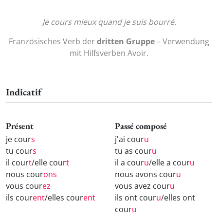
Je cours mieux quand je suis bourré.
Französisches Verb der
dritten Gruppe
– Verwendung
mit Hilfsverben Avoir.
Indicatif
Présent
Passé composé
je cour
s
j'ai cour
u
tu cour
s
tu as cour
u
il cour
t
/elle cour
t
il a cour
u
/elle a cour
u
nous cour
ons
nous avons cour
u
vous cour
ez
vous avez cour
u
ils cour
ent
/elles cour
ent
ils ont cour
u
/elles ont
cour
u