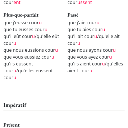
cour
ent
cour
ussent
Plus-que-parfait
Passé
que j'eusse cour
u
que j'aie cour
u
que tu eusses cour
u
que tu aies cour
u
qu'il eût cour
u
/qu'elle eût
qu'il ait cour
u
/qu'elle ait
cour
u
cour
u
que nous eussions cour
u
que nous ayons cour
u
que vous eussiez cour
u
que vous ayez cour
u
qu'ils eussent
qu'ils aient cour
u
/qu'elles
cour
u
/qu'elles eussent
aient cour
u
cour
u
Impératif
Présent