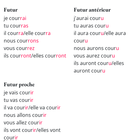
Futur
Futur antérieur
je cour
rai
j'aurai cour
u
tu cour
ras
tu auras cour
u
il cour
ra
/elle cour
ra
il aura cour
u
/elle aura
nous cour
rons
cour
u
vous cour
rez
nous aurons cour
u
ils cour
ront
/elles cour
ront
vous aurez cour
u
ils auront cour
u
/elles
auront cour
u
Futur proche
je vais cour
ir
tu vas cour
ir
il va cour
ir
/elle va cour
ir
nous allons cour
ir
vous allez cour
ir
ils vont cour
ir
/elles vont
cour
ir