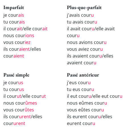
Imparfait
Plus-que-parfait
je cour
ais
j'avais cour
u
tu cour
ais
tu avais cour
u
il cour
ait
/elle cour
ait
il avait cour
u
/elle avait
nous cour
ions
cour
u
vous cour
iez
nous avions cour
u
ils cour
aient
/elles
vous aviez cour
u
cour
aient
ils avaient cour
u
/elles
avaient cour
u
Passé simple
Passé antérieur
je cour
us
j'eus cour
u
tu cour
us
tu eus cour
u
il cour
ut
/elle cour
ut
il eut cour
u
/elle eut cour
u
nous cour
ûmes
nous eûmes cour
u
vous cour
ûtes
vous eûtes cour
u
ils cour
urent
/elles
ils eurent cour
u
/elles
cour
urent
eurent cour
u