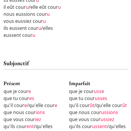
il eût cour
u
/elle eût cour
u
nous eussions cour
u
vous eussiez cour
u
ils eussent cour
u
/elles
eussent cour
u
Subjonctif
Présent
Imparfait
que je cour
e
que je cour
usse
que tu cour
es
que tu cour
usses
qu'il cour
e
/qu'elle cour
e
qu'il cour
ût
/qu'elle cour
ût
que nous cour
ions
que nous cour
ussions
que vous cour
iez
que vous cour
ussiez
qu'ils cour
ent
/qu'elles
qu'ils cour
ussent
/qu'elles