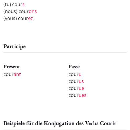
(tu) cour
s
(nous) cour
ons
(vous) cour
ez
Participe
Présent
Passé
cour
ant
cour
u
cour
us
cour
ue
cour
ues
Beispiele für die Konjugation des Verbs Courir