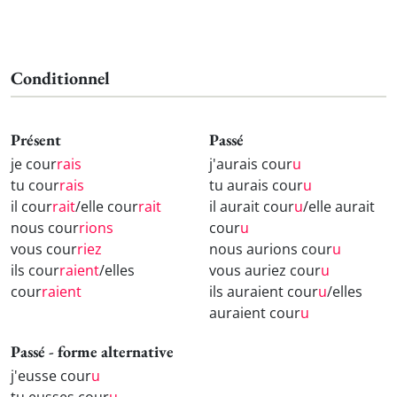
Conditionnel
Présent
Passé
je cour
rais
j'aurais cour
u
tu cour
rais
tu aurais cour
u
il cour
rait
/elle cour
rait
il aurait cour
u
/elle aurait
nous cour
rions
cour
u
vous cour
riez
nous aurions cour
u
ils cour
raient
/elles
vous auriez cour
u
cour
raient
ils auraient cour
u
/elles
auraient cour
u
Passé - forme alternative
j'eusse cour
u
tu eusses cour
u