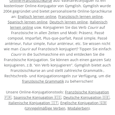
Online-Französischkurse
aus! Vatefaireconjuguer ist ein
kostenloser Online-Konjugator von Gymglish. Gymglish wurde
2004 gegründet und bietet personalisierte Online-Sprachkurse
an:
Englisch lernen online
,
Französisch lernen online
,
Spanisch lernen online
,
Deutsch lernen online
,
Italienisch
lernen online
usw. Konjugieren Sie das Verb
Courir
auf
Französische in allen Zeiten und Modi: Präsenz, Passé
composé, Imparfait, Plus-que-parfait, Passé simple, Passé
antérieur, Futur simple, Futur antérieur, etc. Sie wissen nicht
wie man
Courir
auf Französisch konjugiert? Tippen Sie einfach
Courir
in die Suchmaschine ein und entdecken Sie die
Französische Konjugation. Sie können auch einen ganzen Satz
konjugieren, z.B. “ein Verb konjugieren”. Gymglish bietet auch
Französischkurse an und stellt zahlreiche Grammatik-,
Rechtschreib- und Konjugationsregeln zur Verfügung, um die
französische Grammatik
zu beherrschen!
Unsere Online-Konjugationstools:
Französische Konjugation
🇫🇷
,
Spanische Konjugation 🇪🇸
,
Deutsche Konjugation 🇩🇪
,
Italienische Konjugation 🇮🇹
,
Englische Konjugation 🇬🇧
(
Unregelmäßige Verben
,
Modalerben
).