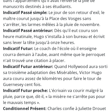
dans l'appartement qu'il avait renversé la pile de
manuscrits destinés à ses étudiants.
Indicatif Passé simple:
Le jour de son retour d'exil, le
maître courut jusqu'à la Place des Vosges sans
s'arrêter, les larmes mêlées à la pluie de novembre.
Indicatif Passé antérieur:
Dès qu'il eut couru son
heure matinale, Hugo s'installa à son bureau et écrivit
sans lever la tête jusqu'à onze heures.
Indicatif Futur:
Le coach de l'école où il enseigne
courra demain à l'aube, avant même que le perroquet
n'ait trouvé une citation à placer.
Indicatif Futur antérieur:
Quand Hollywood aura sorti
sa troisième adaptation des Misérables, Victor Hugo
aura couru assez de kilomètres pour faire le tour de
Guernesey cent fois.
Indicatif Futur proche:
L'écrivain va courir malgré la
pluie, parce que, dit-il, « la misère ne s'arrête pas pour
le mauvais temps ».
Conditionnel Présent:
Charles confie à Juliette Drouet