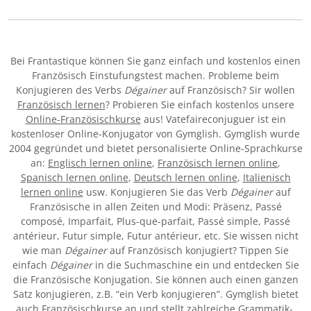
Bei Frantastique können Sie ganz einfach und kostenlos einen
Französisch Einstufungstest machen. Probleme beim
Konjugieren des Verbs
Dégainer
auf Französisch? Sir wollen
Französisch lernen
? Probieren Sie einfach kostenlos unsere
Online-Französischkurse
aus! Vatefaireconjuguer ist ein
kostenloser Online-Konjugator von Gymglish. Gymglish wurde
2004 gegründet und bietet personalisierte Online-Sprachkurse
an:
Englisch lernen online
,
Französisch lernen online
,
Spanisch lernen online
,
Deutsch lernen online
,
Italienisch
lernen online
usw. Konjugieren Sie das Verb
Dégainer
auf
Französische in allen Zeiten und Modi: Präsenz, Passé
composé, Imparfait, Plus-que-parfait, Passé simple, Passé
antérieur, Futur simple, Futur antérieur, etc. Sie wissen nicht
wie man
Dégainer
auf Französisch konjugiert? Tippen Sie
einfach
Dégainer
in die Suchmaschine ein und entdecken Sie
die Französische Konjugation. Sie können auch einen ganzen
Satz konjugieren, z.B. “ein Verb konjugieren”. Gymglish bietet
auch Französischkurse an und stellt zahlreiche Grammatik-,