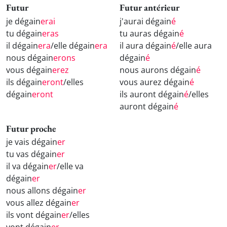
Futur
Futur antérieur
je dégain
erai
j'aurai dégain
é
tu dégain
eras
tu auras dégain
é
il dégain
era
/elle dégain
era
il aura dégain
é
/elle aura
nous dégain
erons
dégain
é
vous dégain
erez
nous aurons dégain
é
ils dégain
eront
/elles
vous aurez dégain
é
dégain
eront
ils auront dégain
é
/elles
auront dégain
é
Futur proche
je vais dégain
er
tu vas dégain
er
il va dégain
er
/elle va
dégain
er
nous allons dégain
er
vous allez dégain
er
ils vont dégain
er
/elles