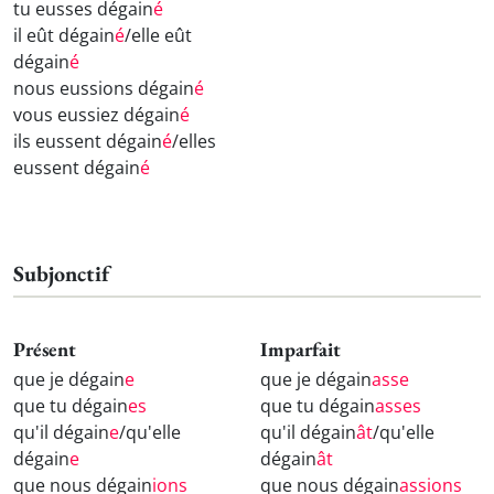
tu eusses dégain
é
il eût dégain
é
/elle eût
dégain
é
nous eussions dégain
é
vous eussiez dégain
é
ils eussent dégain
é
/elles
eussent dégain
é
Subjonctif
Présent
Imparfait
que je dégain
e
que je dégain
asse
que tu dégain
es
que tu dégain
asses
qu'il dégain
e
/qu'elle
qu'il dégain
ât
/qu'elle
dégain
e
dégain
ât
que nous dégain
ions
que nous dégain
assions