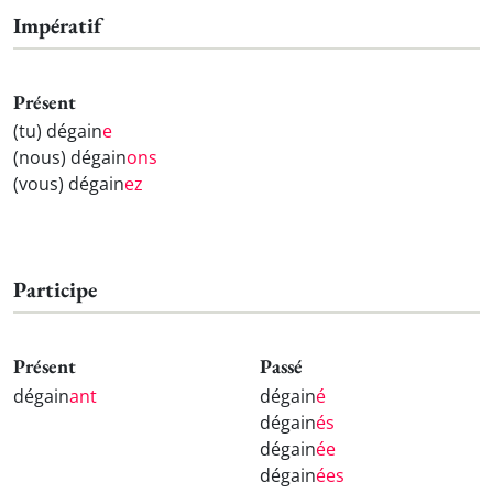
Impératif
Présent
(tu) dégain
e
(nous) dégain
ons
(vous) dégain
ez
Participe
Présent
Passé
dégain
ant
dégain
é
dégain
és
dégain
ée
dégain
ées