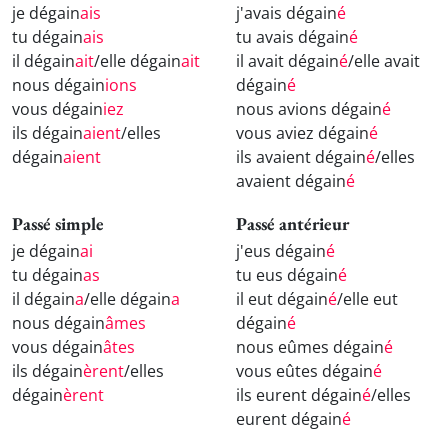
je dégain
ais
j'avais dégain
é
tu dégain
ais
tu avais dégain
é
il dégain
ait
/elle dégain
ait
il avait dégain
é
/elle avait
nous dégain
ions
dégain
é
vous dégain
iez
nous avions dégain
é
ils dégain
aient
/elles
vous aviez dégain
é
dégain
aient
ils avaient dégain
é
/elles
avaient dégain
é
Passé simple
Passé antérieur
je dégain
ai
j'eus dégain
é
tu dégain
as
tu eus dégain
é
il dégain
a
/elle dégain
a
il eut dégain
é
/elle eut
nous dégain
âmes
dégain
é
vous dégain
âtes
nous eûmes dégain
é
ils dégain
èrent
/elles
vous eûtes dégain
é
dégain
èrent
ils eurent dégain
é
/elles
eurent dégain
é