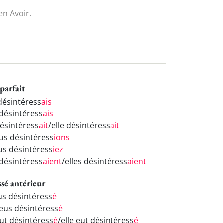
n Avoir.
parfait
 désintéress
ais
 désintéress
ais
désintéress
ait
/elle désintéress
ait
us désintéress
ions
us désintéress
iez
 désintéress
aient
/elles désintéress
aient
ssé antérieur
eus désintéress
é
 eus désintéress
é
eut désintéress
é
/elle eut désintéress
é