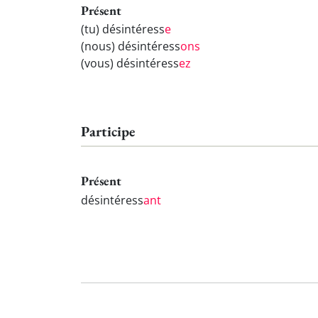
Présent
(tu) désintéress
e
(nous) désintéress
ons
(vous) désintéress
ez
Participe
Présent
désintéress
ant