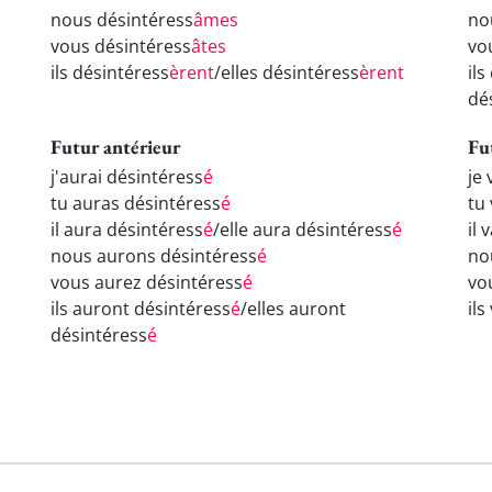
nous désintéress
âmes
no
vous désintéress
âtes
vo
ils désintéress
èrent
/elles désintéress
èrent
il
dé
Futur antérieur
Fu
j'aurai désintéress
é
je 
tu auras désintéress
é
tu
il aura désintéress
é
/elle aura désintéress
é
il 
nous aurons désintéress
é
no
vous aurez désintéress
é
vo
ils auront désintéress
é
/elles auront
ils
désintéress
é