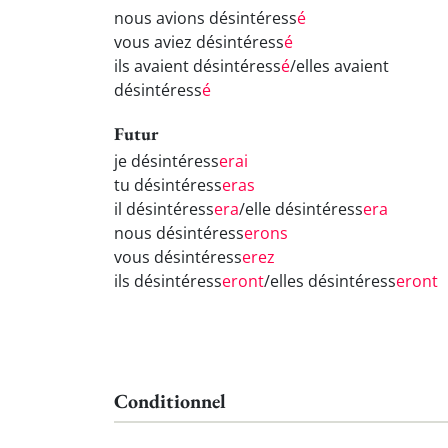
nous avions désintéress
é
vous aviez désintéress
é
ils avaient désintéress
é
/elles avaient
désintéress
é
Futur
je désintéress
erai
tu désintéress
eras
il désintéress
era
/elle désintéress
era
nous désintéress
erons
vous désintéress
erez
ils désintéress
eront
/elles désintéress
eront
Conditionnel