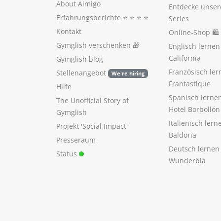
About Aimigo
Entdecke unser
Erfahrungsberichte
⭐️ ⭐️ ⭐️ ⭐️
Series
Kontakt
Online-Shop 🛍
Gymglish verschenken
🎁
Englisch lerne
California
Gymglish blog
Französisch ler
Stellenangebot
We're hiring
Frantastique
Hilfe
Spanisch lerne
The Unofficial Story of
Hotel Borbollón
Gymglish
Italienisch ler
Projekt 'Social Impact'
Baldoria
Presseraum
Deutsch lernen
Status
Wunderbla