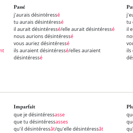
Passé
Pa
j'aurais désintéress
é
j'
tu aurais désintéress
é
tu
il aurait désintéress
é
/elle aurait désintéress
é
il 
nous aurions désintéress
é
no
vous auriez désintéress
é
vo
nt
ils auraient désintéress
é
/elles auraient
il
désintéress
é
dé
Imparfait
Pl
que je désintéress
asse
qu
que tu désintéress
asses
qu
qu'il désintéress
ât
/qu'elle désintéress
ât
qu'