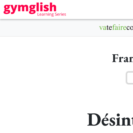
Fra
Désin