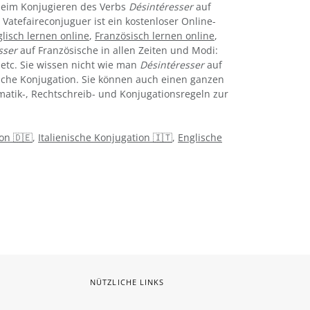
 beim Konjugieren des Verbs
Désintéresser
auf
 Vatefaireconjuguer ist ein kostenloser Online-
lisch lernen online
,
Französisch lernen online
,
sser
auf Französische in allen Zeiten und Modi:
 etc. Sie wissen nicht wie man
Désintéresser
auf
sche Konjugation. Sie können auch einen ganzen
mmatik-, Rechtschreib- und Konjugationsregeln zur
on 🇩🇪
,
Italienische Konjugation 🇮🇹
,
Englische
NÜTZLICHE LINKS