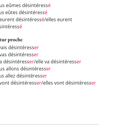
us eûmes désintéress
é
us eûtes désintéress
é
s eurent désintéress
é
/elles eurent
sintéress
é
tur proche
vais désintéress
er
 vas désintéress
er
va désintéress
er
/elle va désintéress
er
us allons désintéress
er
us allez désintéress
er
 vont désintéress
er
/elles vont désintéress
er