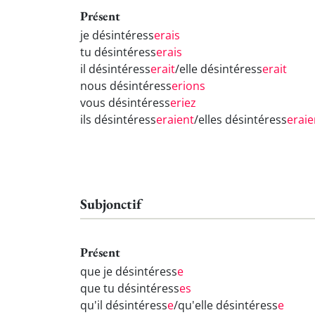
Présent
je désintéress
erais
tu désintéress
erais
il désintéress
erait
/elle désintéress
erait
nous désintéress
erions
vous désintéress
eriez
ils désintéress
eraient
/elles désintéress
eraie
Subjonctif
Présent
que je désintéress
e
que tu désintéress
es
qu'il désintéress
e
/qu'elle désintéress
e