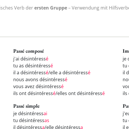
isches Verb der
ersten Gruppe
– Verwendung mit Hilfsverbe
Passé composé
Im
j'ai désintéress
é
je
tu as désintéress
é
tu
il a désintéress
é
/elle a désintéress
é
il 
nous avons désintéress
é
no
vous avez désintéress
é
vo
ils ont désintéress
é
/elles ont désintéress
é
ils
Passé simple
Pa
je désintéress
ai
j'
tu désintéress
as
tu
il désintéress
a
/elle désintéress
a
il 