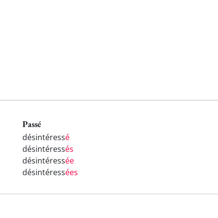
Passé
désintéress
é
désintéress
és
désintéress
ée
désintéress
ées