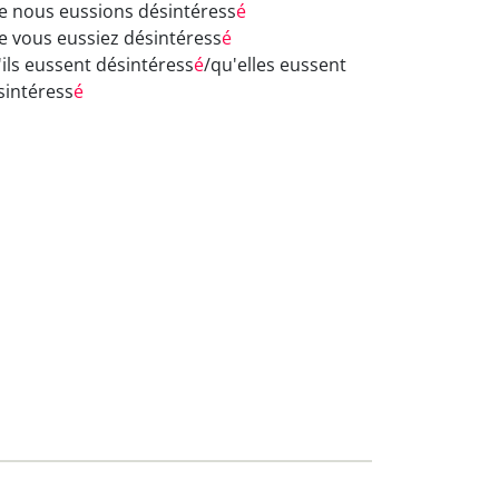
e nous eussions désintéress
é
e vous eussiez désintéress
é
'ils eussent désintéress
é
/qu'elles eussent
sintéress
é