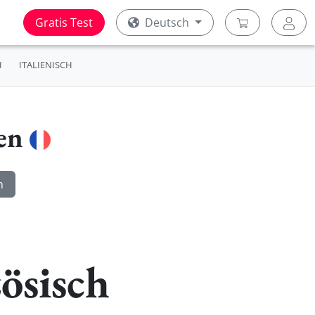
Gratis Test
Deutsch
H
ITALIENISCH
ren
ösisch