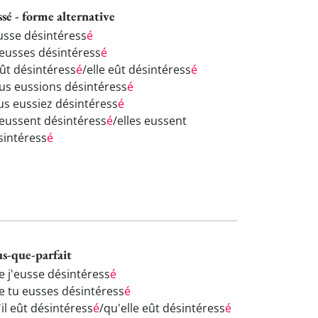
ssé - forme alternative
eusse désintéress
é
 eusses désintéress
é
eût désintéress
é
/elle eût désintéress
é
us eussions désintéress
é
us eussiez désintéress
é
s eussent désintéress
é
/elles eussent
sintéress
é
us-que-parfait
e j'eusse désintéress
é
e tu eusses désintéress
é
il eût désintéress
é
/qu'elle eût désintéress
é