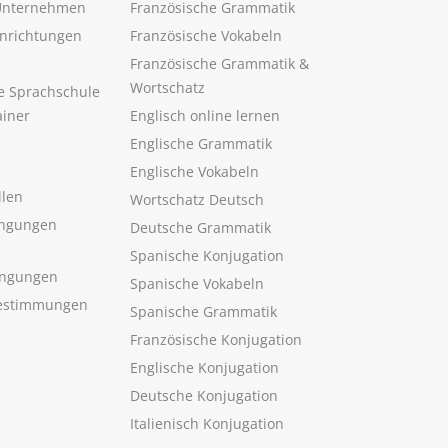
 Unternehmen
Französische Grammatik
inrichtungen
Französische Vokabeln
Französische Grammatik &
Wortschatz
ne Sprachschule
ainer
Englisch online lernen
Englische Grammatik
Englische Vokabeln
llen
Wortschatz Deutsch
ngungen
Deutsche Grammatik
Spanische Konjugation
ingungen
Spanische Vokabeln
estimmungen
Spanische Grammatik
Französische Konjugation
Englische Konjugation
Deutsche Konjugation
Italienisch Konjugation