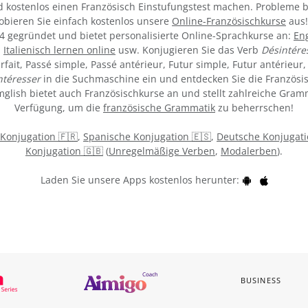
nd kostenlos einen Französisch Einstufungstest machen. Probleme
robieren Sie einfach kostenlos unsere
Online-Französischkurse
aus!
 gegründet und bietet personalisierte Online-Sprachkurse an:
Eng
,
Italienisch lernen online
usw. Konjugieren Sie das Verb
Désintére
fait, Passé simple, Passé antérieur, Futur simple, Futur antérieur,
ntéresser
in die Suchmaschine ein und entdecken Sie die Französi
ymglish bietet auch Französischkurse an und stellt zahlreiche Gra
Verfügung, um die
französische Grammatik
zu beherrschen!
 Konjugation 🇫🇷
,
Spanische Konjugation 🇪🇸
,
Deutsche Konjugati
Konjugation 🇬🇧
(
Unregelmäßige Verben
,
Modalerben
).
Laden Sie unsere Apps kostenlos herunter:
BUSINESS