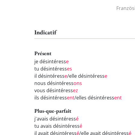
Französ
Indicatif
Présent
je désintéress
e
tu désintéress
es
il désintéress
e
/elle désintéress
e
nous désintéress
ons
vous désintéress
ez
ils désintéress
ent
/elles désintéress
ent
Plus-que-parfait
j'avais désintéress
é
tu avais désintéress
é
il avait désintéress
é
/elle avait désintéress
é