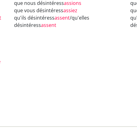
que nous désintéress
assions
qu
que vous désintéress
assiez
qu
t
qu'ils désintéress
assent
/qu'elles
qu
désintéress
assent
dé
é