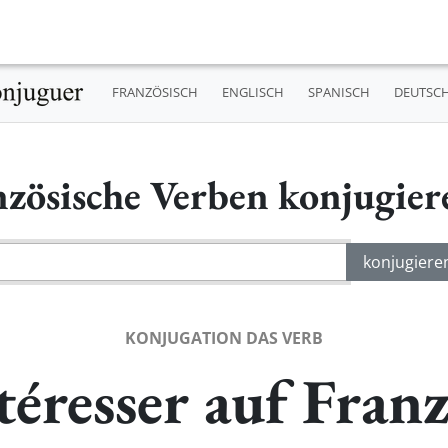
FRANZÖSISCH
ENGLISCH
SPANISCH
DEUTSC
nzösische Verben konjugie
KONJUGATION DAS VERB
téresser auf Franz