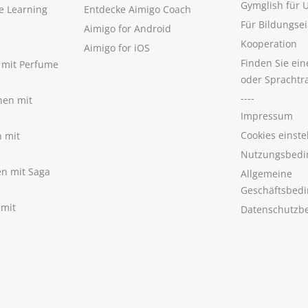
Gymglish für
e Learning
Entdecke Aimigo Coach
Für Bildungse
Aimigo for Android
Kooperation
Aimigo for iOS
Finden Sie ei
n mit Perfume
oder Sprachtr
----
nen mit
Impressum
Cookies einste
n mit
Nutzungsbedi
nen mit Saga
Allgemeine
Geschäftsbed
 mit
Datenschutzb