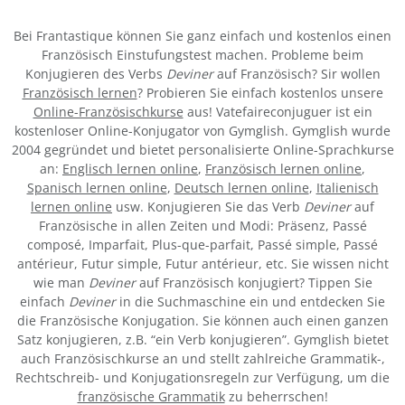
Bei Frantastique können Sie ganz einfach und kostenlos einen
Französisch Einstufungstest machen. Probleme beim
Konjugieren des Verbs
Deviner
auf Französisch? Sir wollen
Französisch lernen
? Probieren Sie einfach kostenlos unsere
Online-Französischkurse
aus! Vatefaireconjuguer ist ein
kostenloser Online-Konjugator von Gymglish. Gymglish wurde
2004 gegründet und bietet personalisierte Online-Sprachkurse
an:
Englisch lernen online
,
Französisch lernen online
,
Spanisch lernen online
,
Deutsch lernen online
,
Italienisch
lernen online
usw. Konjugieren Sie das Verb
Deviner
auf
Französische in allen Zeiten und Modi: Präsenz, Passé
composé, Imparfait, Plus-que-parfait, Passé simple, Passé
antérieur, Futur simple, Futur antérieur, etc. Sie wissen nicht
wie man
Deviner
auf Französisch konjugiert? Tippen Sie
einfach
Deviner
in die Suchmaschine ein und entdecken Sie
die Französische Konjugation. Sie können auch einen ganzen
Satz konjugieren, z.B. “ein Verb konjugieren”. Gymglish bietet
auch Französischkurse an und stellt zahlreiche Grammatik-,
Rechtschreib- und Konjugationsregeln zur Verfügung, um die
französische Grammatik
zu beherrschen!