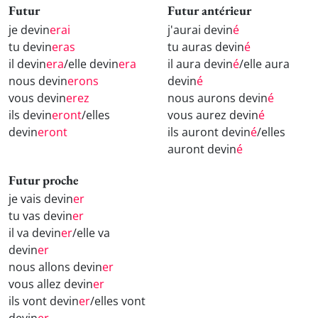
Futur
Futur antérieur
je devin
erai
j'aurai devin
é
tu devin
eras
tu auras devin
é
il devin
era
/elle devin
era
il aura devin
é
/elle aura
nous devin
erons
devin
é
vous devin
erez
nous aurons devin
é
ils devin
eront
/elles
vous aurez devin
é
devin
eront
ils auront devin
é
/elles
auront devin
é
Futur proche
je vais devin
er
tu vas devin
er
il va devin
er
/elle va
devin
er
nous allons devin
er
vous allez devin
er
ils vont devin
er
/elles vont