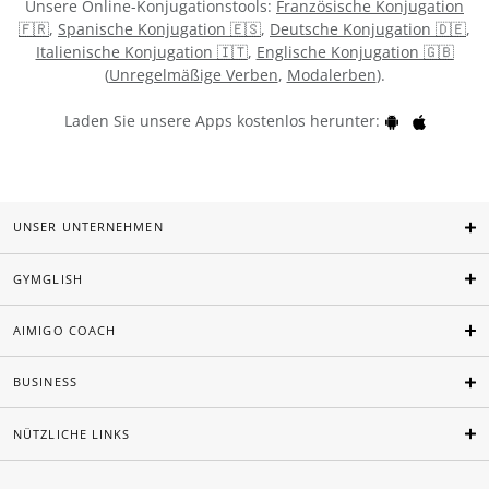
Unsere Online-Konjugationstools:
Französische Konjugation
🇫🇷
,
Spanische Konjugation 🇪🇸
,
Deutsche Konjugation 🇩🇪
,
Italienische Konjugation 🇮🇹
,
Englische Konjugation 🇬🇧
(
Unregelmäßige Verben
,
Modalerben
).
Laden Sie unsere Apps kostenlos herunter:
UNSER UNTERNEHMEN
GYMGLISH
AIMIGO COACH
BUSINESS
NÜTZLICHE LINKS