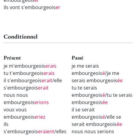
embourgeois
er
ils vont s'embourgeois
er
Conditionnel
Présent
Passé
je m'embourgeois
erais
je me serais
tu t'embourgeois
erais
embourgeois
é
/je me
il s'embourgeois
erait
/elle
serais embourgeois
ée
s'embourgeois
erait
tu te serais
nous nous
embourgeois
é
/tu te serais
embourgeois
erions
embourgeois
ée
vous vous
il se serait
embourgeois
eriez
embourgeois
é
/elle se
ils
serait embourgeois
ée
s'embourgeois
eraient
/elles
nous nous serions