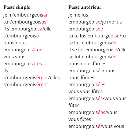
Passé simple
Passé antérieur
je m'embourgeois
ai
je me fus
tu t'embourgeois
as
embourgeois
é
/je me fus
il s'embourgeois
a
/elle
embourgeois
ée
s'embourgeois
a
tu te fus embourgeois
é
/tu
nous nous
te fus embourgeois
ée
embourgeois
âmes
il se fut embourgeois
é
/elle
vous vous
se fut embourgeois
ée
embourgeois
âtes
nous nous fûmes
ils
embourgeois
és
/nous
s'embourgeois
èrent
/elles
nous fûmes
s'embourgeois
èrent
embourgeois
ées
vous vous fûtes
embourgeois
és
/vous vous
fûtes
embourgeois
ées
/vous
vous fûtes
embourgeois
é
/vous vous