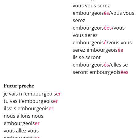
vous vous serez
embourgeois
és
/vous vous
serez
embourgeois
ées
/vous
vous serez
embourgeois
é
/vous vous
serez embourgeois
ée
ils se seront
embourgeois
és
/elles se
seront embourgeois
ées
Futur proche
je vais m'embourgeois
er
tu vas t'embourgeois
er
il va s'embourgeois
er
nous allons nous
embourgeois
er
vous allez vous