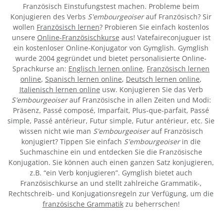
Französisch Einstufungstest machen. Probleme beim
Konjugieren des Verbs
S'embourgeoiser
auf Französisch? Sir
wollen
Französisch lernen
? Probieren Sie einfach kostenlos
unsere
Online-Französischkurse
aus! Vatefaireconjuguer ist
ein kostenloser Online-Konjugator von Gymglish. Gymglish
wurde 2004 gegründet und bietet personalisierte Online-
Sprachkurse an:
Englisch lernen online
,
Französisch lernen
online
,
Spanisch lernen online
,
Deutsch lernen online
,
Italienisch lernen online
usw. Konjugieren Sie das Verb
S'embourgeoiser
auf Französische in allen Zeiten und Modi:
Präsenz, Passé composé, Imparfait, Plus-que-parfait, Passé
simple, Passé antérieur, Futur simple, Futur antérieur, etc. Sie
wissen nicht wie man
S'embourgeoiser
auf Französisch
konjugiert? Tippen Sie einfach
S'embourgeoiser
in die
Suchmaschine ein und entdecken Sie die Französische
Konjugation. Sie können auch einen ganzen Satz konjugieren,
z.B. “ein Verb konjugieren”. Gymglish bietet auch
Französischkurse an und stellt zahlreiche Grammatik-,
Rechtschreib- und Konjugationsregeln zur Verfügung, um die
französische Grammatik
zu beherrschen!