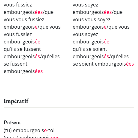
vous fussiez
vous soyez
embourgeois
ées
/que
embourgeois
ées
/que
vous vous fussiez
vous vous soyez
embourgeois
é
/que vous
embourgeois
é
/que vous
vous fussiez
vous soyez
embourgeois
ée
embourgeois
ée
qu'ils se fussent
qu'ils se soient
embourgeois
és
/qu'elles
embourgeois
és
/qu'elles
se fussent
se soient embourgeois
ées
embourgeois
ées
Impératif
Présent
(tu) embourgeois
e
-toi
(nous) embourgeois
ons
-