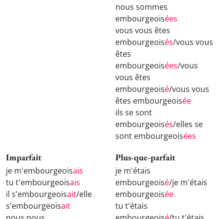
nous sommes
embourgeois
ées
vous vous êtes
embourgeois
és
/vous vous
êtes
embourgeois
ées
/vous
vous êtes
embourgeois
é
/vous vous
êtes embourgeois
ée
ils se sont
embourgeois
és
/elles se
sont embourgeois
ées
Imparfait
Plus-que-parfait
je m'embourgeois
ais
je m'étais
tu t'embourgeois
ais
embourgeois
é
/je m'étais
il s'embourgeois
ait
/elle
embourgeois
ée
s'embourgeois
ait
tu t'étais
nous nous
embourgeois
é
/tu t'étais