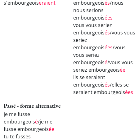
s'embourgeois
eraient
embourgeois
és
/nous
nous serions
embourgeois
ées
vous vous seriez
embourgeois
és
/vous vous
seriez
embourgeois
ées
/vous
vous seriez
embourgeois
é
/vous vous
seriez embourgeois
ée
ils se seraient
embourgeois
és
/elles se
seraient embourgeois
ées
Passé - forme alternative
je me fusse
embourgeois
é
/je me
fusse embourgeois
ée
tu te fusses