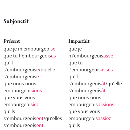
Subjonctif
Présent
Imparfait
que je m'embourgeois
e
que je
que tu t'embourgeois
es
m'embourgeois
asse
qu'il
que tu
s'embourgeois
e
/qu'elle
t'embourgeois
asses
s'embourgeois
e
qu'il
que nous nous
s'embourgeois
ât
/qu'elle
embourgeois
ions
s'embourgeois
ât
que vous vous
que nous nous
embourgeois
iez
embourgeois
assions
qu'ils
que vous vous
s'embourgeois
ent
/qu'elles
embourgeois
assiez
s'embourgeois
ent
qu'ils