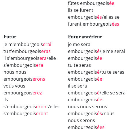
fûtes embourgeois
ée
ils se furent
embourgeois
és
/elles se
furent embourgeois
ées
Futur
Futur antérieur
je m'embourgeois
erai
je me serai
tu t'embourgeois
eras
embourgeois
é
/je me serai
il s'embourgeois
era
/elle
embourgeois
ée
s'embourgeois
era
tu te seras
nous nous
embourgeois
é
/tu te seras
embourgeois
erons
embourgeois
ée
vous vous
il se sera
embourgeois
erez
embourgeois
é
/elle se sera
ils
embourgeois
ée
s'embourgeois
eront
/elles
nous nous serons
s'embourgeois
eront
embourgeois
és
/nous
nous serons
embourgeois
ées