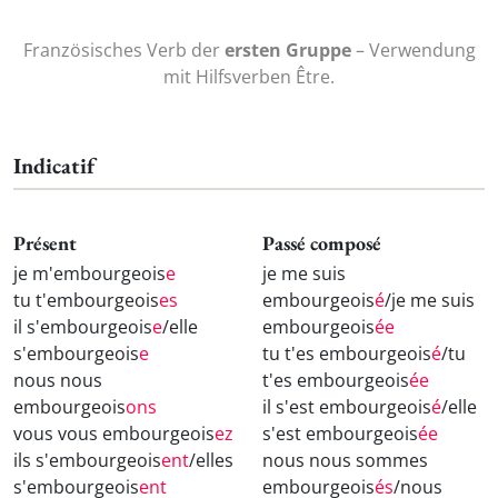
Französisches Verb der
ersten Gruppe
– Verwendung
mit Hilfsverben Être.
Indicatif
Présent
Passé composé
je m'embourgeois
e
je me suis
tu t'embourgeois
es
embourgeois
é
/je me suis
il s'embourgeois
e
/elle
embourgeois
ée
s'embourgeois
e
tu t'es embourgeois
é
/tu
nous nous
t'es embourgeois
ée
embourgeois
ons
il s'est embourgeois
é
/elle
vous vous embourgeois
ez
s'est embourgeois
ée
ils s'embourgeois
ent
/elles
nous nous sommes
s'embourgeois
ent
embourgeois
és
/nous