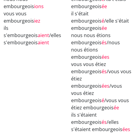
embourgeois
ions
embourgeois
ée
vous vous
il s'était
embourgeois
iez
embourgeois
é
/elle s'était
ils
embourgeois
ée
s'embourgeois
aient
/elles
nous nous étions
s'embourgeois
aient
embourgeois
és
/nous
nous étions
embourgeois
ées
vous vous étiez
embourgeois
és
/vous vous
étiez
embourgeois
ées
/vous
vous étiez
embourgeois
é
/vous vous
étiez embourgeois
ée
ils s'étaient
embourgeois
és
/elles
s'étaient embourgeois
ées