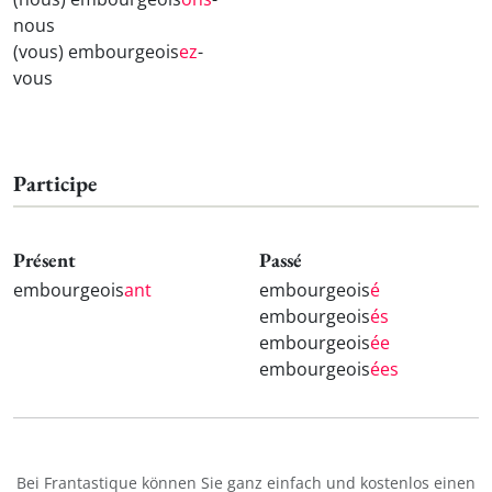
nous
(vous) embourgeois
ez
-
vous
Participe
Présent
Passé
embourgeois
ant
embourgeois
é
embourgeois
és
embourgeois
ée
embourgeois
ées
Bei Frantastique können Sie ganz einfach und kostenlos einen