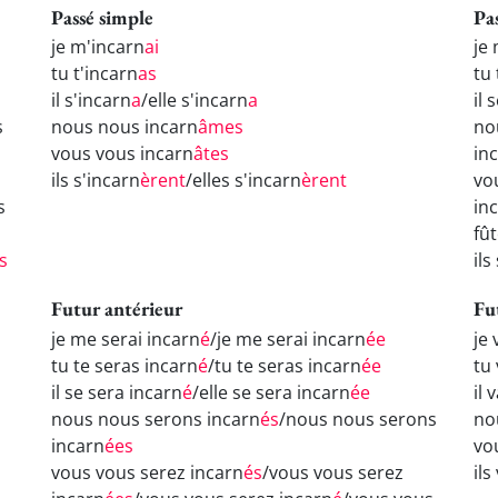
Passé simple
Pa
je m'incarn
ai
je
tu t'incarn
as
tu 
il s'incarn
a
/elle s'incarn
a
il 
s
nous nous incarn
âmes
no
vous vous incarn
âtes
in
ils s'incarn
èrent
/elles s'incarn
èrent
vo
s
in
fû
s
ils
Futur antérieur
Fu
je me serai incarn
é
/je me serai incarn
ée
je 
tu te seras incarn
é
/tu te seras incarn
ée
tu 
il se sera incarn
é
/elle se sera incarn
ée
il 
nous nous serons incarn
és
/nous nous serons
no
incarn
ées
vo
vous vous serez incarn
és
/vous vous serez
ils