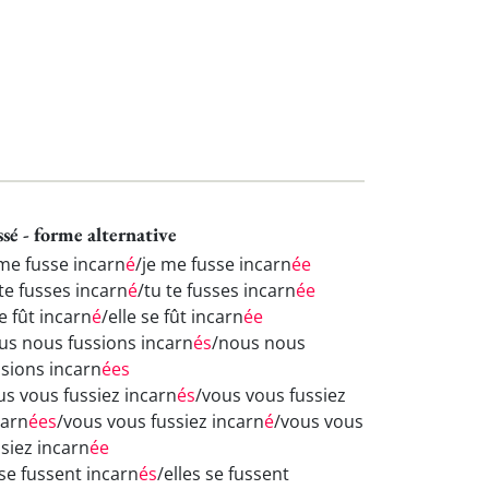
ssé - forme alternative
 me fusse incarn
é
/je me fusse incarn
ée
te fusses incarn
é
/tu te fusses incarn
ée
se fût incarn
é
/elle se fût incarn
ée
us nous fussions incarn
és
/nous nous
ssions incarn
ées
us vous fussiez incarn
és
/vous vous fussiez
carn
ées
/vous vous fussiez incarn
é
/vous vous
ssiez incarn
ée
 se fussent incarn
és
/elles se fussent