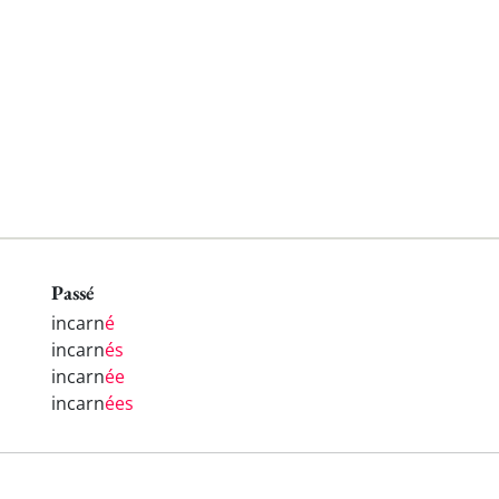
Passé
incarn
é
incarn
és
incarn
ée
incarn
ées