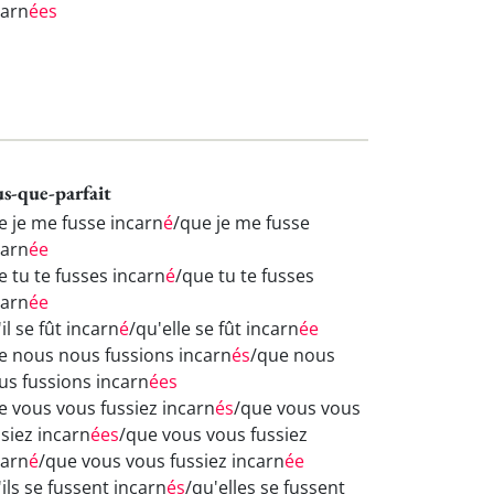
carn
ées
us-que-parfait
e je me fusse incarn
é
/que je me fusse
carn
ée
e tu te fusses incarn
é
/que tu te fusses
carn
ée
il se fût incarn
é
/qu'elle se fût incarn
ée
e nous nous fussions incarn
és
/que nous
us fussions incarn
ées
e vous vous fussiez incarn
és
/que vous vous
ssiez incarn
ées
/que vous vous fussiez
carn
é
/que vous vous fussiez incarn
ée
ils se fussent incarn
és
/qu'elles se fussent