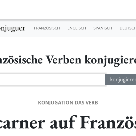
FRANZÖSISCH
ENGLISCH
SPANISCH
DEUTSC
nzösische Verben konjugie
KONJUGATION DAS VERB
carner auf Franzö