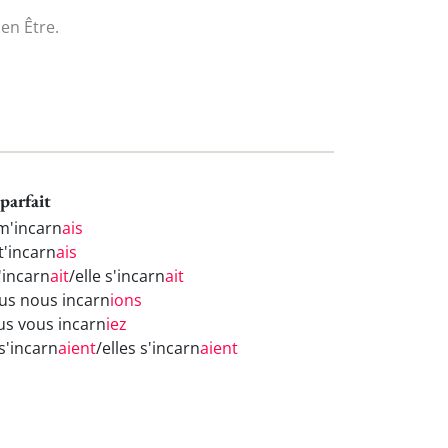
en Être.
parfait
 m'incarn
ais
t'incarn
ais
s'incarn
ait
/elle s'incarn
ait
us nous incarn
ions
us vous incarn
iez
 s'incarn
aient
/elles s'incarn
aient