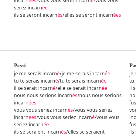
incarn
ées
/vous vous serez incarn
é
/vous vous
serez incarn
ée
ils se seront incarn
és
/elles se seront incarn
ées
Passé
Pa
je me serais incarn
é
/je me serais incarn
ée
je
tu te serais incarn
é
/tu te serais incarn
ée
tu 
il se serait incarn
é
/elle se serait incarn
ée
il 
nous nous serions incarn
és
/nous nous serions
no
incarn
ées
fu
vous vous seriez incarn
és
/vous vous seriez
vo
incarn
ées
/vous vous seriez incarn
é
/vous vous
in
seriez incarn
ée
fu
ils se seraient incarn
és
/elles se seraient
ils