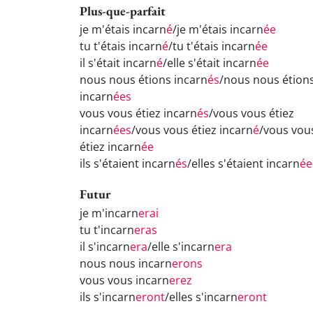
Plus-que-parfait
je m'étais incarn
é
/je m'étais incarn
ée
tu t'étais incarn
é
/tu t'étais incarn
ée
il s'était incarn
é
/elle s'était incarn
ée
nous nous étions incarn
és
/nous nous étion
incarn
ées
vous vous étiez incarn
és
/vous vous étiez
incarn
ées
/vous vous étiez incarn
é
/vous vou
étiez incarn
ée
ils s'étaient incarn
és
/elles s'étaient incarn
ée
Futur
je m'incarn
erai
tu t'incarn
eras
il s'incarn
era
/elle s'incarn
era
nous nous incarn
erons
vous vous incarn
erez
ils s'incarn
eront
/elles s'incarn
eront