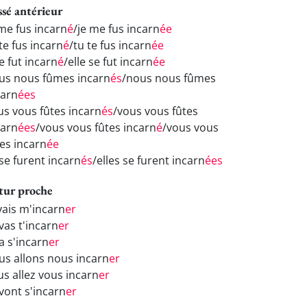
ssé antérieur
 me fus incarn
é
/je me fus incarn
ée
te fus incarn
é
/tu te fus incarn
ée
se fut incarn
é
/elle se fut incarn
ée
us nous fûmes incarn
és
/nous nous fûmes
carn
ées
us vous fûtes incarn
és
/vous vous fûtes
carn
ées
/vous vous fûtes incarn
é
/vous vous
tes incarn
ée
 se furent incarn
és
/elles se furent incarn
ées
tur proche
vais m'incarn
er
vas t'incarn
er
va s'incarn
er
us allons nous incarn
er
us allez vous incarn
er
 vont s'incarn
er