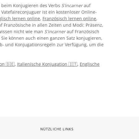
e beim Konjugieren des Verbs
S'incarner
auf
 Vatefaireconjuguer ist ein kostenloser Online-
lisch lernen online
,
Französisch lernen online
,
f Französische in allen Zeiten und Modi: Präsenz,
e wissen nicht wie man
S'incarner
auf Französisch
 Sie können auch einen ganzen Satz konjugieren,
eib- und Konjugationsregeln zur Verfügung, um die
on 🇩🇪
,
Italienische Konjugation 🇮🇹
,
Englische
NÜTZLICHE LINKS