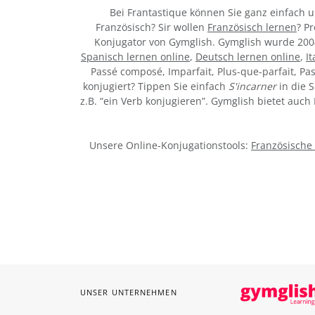
Bei Frantastique können Sie ganz einfach 
Französisch? Sir wollen
Französisch lernen
? P
Konjugator von Gymglish. Gymglish wurde 2004
Spanisch lernen online
,
Deutsch lernen online
,
I
Passé composé, Imparfait, Plus-que-parfait, Pas
konjugiert? Tippen Sie einfach
S'incarner
in die 
z.B. “ein Verb konjugieren”. Gymglish bietet auc
Unsere Online-Konjugationstools:
Französische
UNSER UNTERNEHMEN