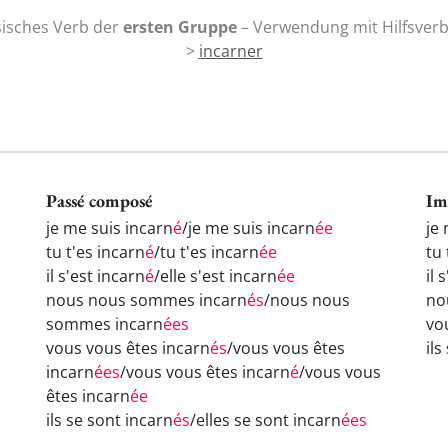
isches Verb der
ersten Gruppe
– Verwendung mit Hilfsverb
>
incarner
Passé composé
Im
je me suis incarn
é
/je me suis incarn
ée
je
tu t'es incarn
é
/tu t'es incarn
ée
tu 
il s'est incarn
é
/elle s'est incarn
ée
il 
nous nous sommes incarn
és
/nous nous
no
sommes incarn
ées
vo
vous vous êtes incarn
és
/vous vous êtes
ils
incarn
ées
/vous vous êtes incarn
é
/vous vous
êtes incarn
ée
ils se sont incarn
és
/elles se sont incarn
ées