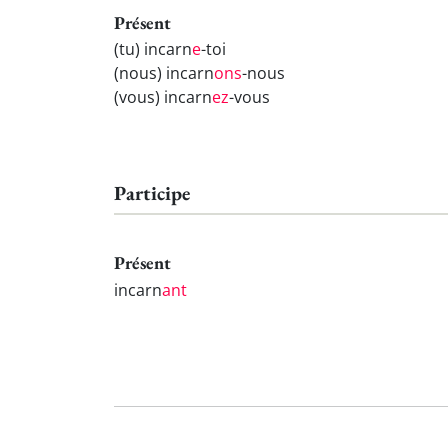
Présent
(tu) incarn
e
-toi
(nous) incarn
ons
-nous
(vous) incarn
ez
-vous
Participe
Présent
incarn
ant