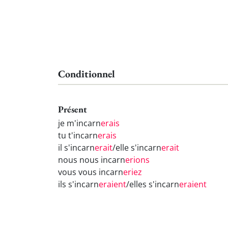
Conditionnel
Présent
je m'incarn
erais
tu t'incarn
erais
il s'incarn
erait
/elle s'incarn
erait
nous nous incarn
erions
vous vous incarn
eriez
ils s'incarn
eraient
/elles s'incarn
eraient