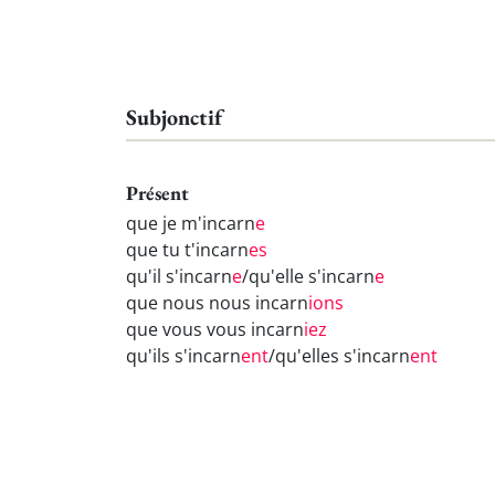
Subjonctif
Présent
que je m'incarn
e
que tu t'incarn
es
qu'il s'incarn
e
/qu'elle s'incarn
e
que nous nous incarn
ions
que vous vous incarn
iez
qu'ils s'incarn
ent
/qu'elles s'incarn
ent