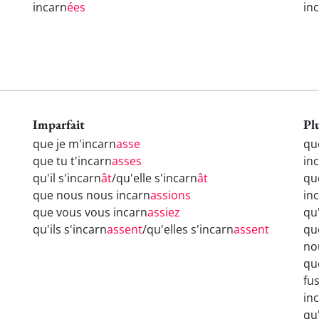
incarn
ées
in
Imparfait
Pl
que je m'incarn
asse
qu
que tu t'incarn
asses
in
qu'il s'incarn
ât
/qu'elle s'incarn
ât
qu
que nous nous incarn
assions
in
que vous vous incarn
assiez
qu'
qu'ils s'incarn
assent
/qu'elles s'incarn
assent
qu
no
qu
fu
in
qu'