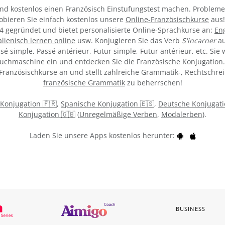
und kostenlos einen Französisch Einstufungstest machen. Problem
robieren Sie einfach kostenlos unsere
Online-Französischkurse
aus!
 gegründet und bietet personalisierte Online-Sprachkurse an:
Eng
talienisch lernen online
usw. Konjugieren Sie das Verb
S'incarner
au
sé simple, Passé antérieur, Futur simple, Futur antérieur, etc. Si
Suchmaschine ein und entdecken Sie die Französische Konjugation.
h Französischkurse an und stellt zahlreiche Grammatik-, Rechtschr
französische Grammatik
zu beherrschen!
 Konjugation 🇫🇷
,
Spanische Konjugation 🇪🇸
,
Deutsche Konjugati
Konjugation 🇬🇧
(
Unregelmäßige Verben
,
Modalerben
).
Laden Sie unsere Apps kostenlos herunter:
BUSINESS