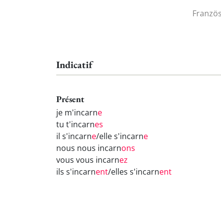
Französ
Indicatif
Présent
je m'incarn
e
tu t'incarn
es
il s'incarn
e
/elle s'incarn
e
nous nous incarn
ons
vous vous incarn
ez
ils s'incarn
ent
/elles s'incarn
ent