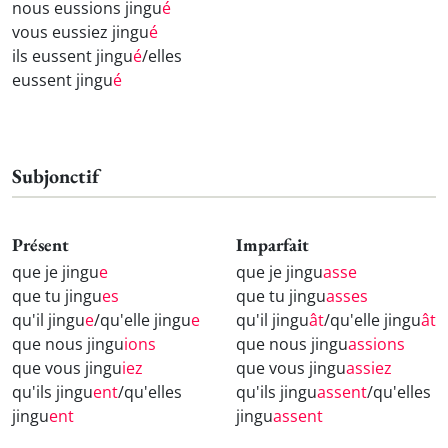
nous eussions jingu
é
vous eussiez jingu
é
ils eussent jingu
é
/elles
eussent jingu
é
Subjonctif
Présent
Imparfait
que je jingu
e
que je jingu
asse
que tu jingu
es
que tu jingu
asses
qu'il jingu
e
/qu'elle jingu
e
qu'il jingu
ât
/qu'elle jingu
ât
que nous jingu
ions
que nous jingu
assions
que vous jingu
iez
que vous jingu
assiez
qu'ils jingu
ent
/qu'elles
qu'ils jingu
assent
/qu'elles
jingu
ent
jingu
assent