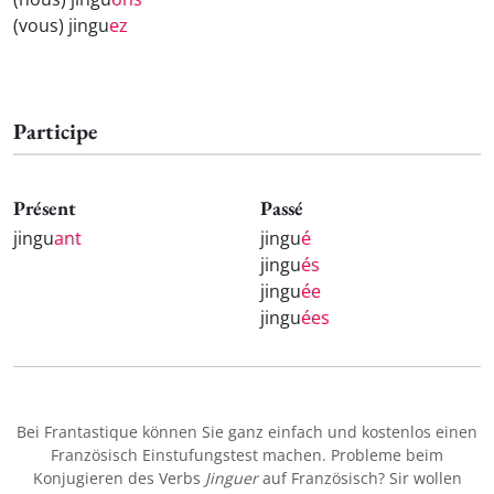
(vous) jingu
ez
Participe
Présent
Passé
jingu
ant
jingu
é
jingu
és
jingu
ée
jingu
ées
Bei Frantastique können Sie ganz einfach und kostenlos einen
Französisch Einstufungstest machen. Probleme beim
Konjugieren des Verbs
Jinguer
auf Französisch? Sir wollen