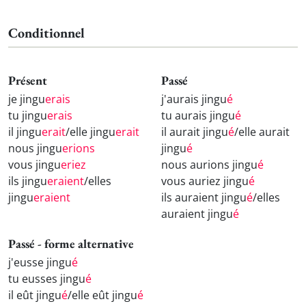
Conditionnel
Présent
Passé
je jingu
erais
j'aurais jingu
é
tu jingu
erais
tu aurais jingu
é
il jingu
erait
/elle jingu
erait
il aurait jingu
é
/elle aurait
nous jingu
erions
jingu
é
vous jingu
eriez
nous aurions jingu
é
ils jingu
eraient
/elles
vous auriez jingu
é
jingu
eraient
ils auraient jingu
é
/elles
auraient jingu
é
Passé - forme alternative
j'eusse jingu
é
tu eusses jingu
é
il eût jingu
é
/elle eût jingu
é