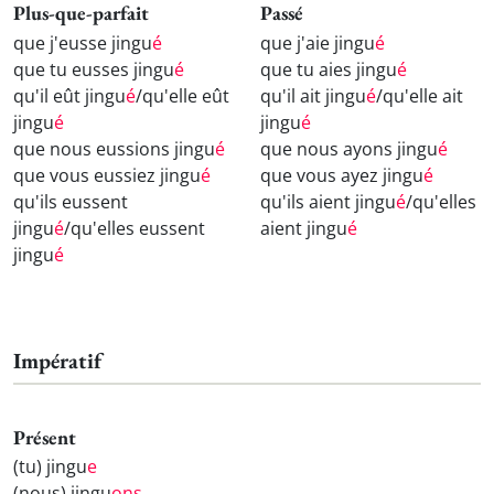
Plus-que-parfait
Passé
que j'eusse jingu
é
que j'aie jingu
é
que tu eusses jingu
é
que tu aies jingu
é
qu'il eût jingu
é
/qu'elle eût
qu'il ait jingu
é
/qu'elle ait
jingu
é
jingu
é
que nous eussions jingu
é
que nous ayons jingu
é
que vous eussiez jingu
é
que vous ayez jingu
é
qu'ils eussent
qu'ils aient jingu
é
/qu'elles
jingu
é
/qu'elles eussent
aient jingu
é
jingu
é
Impératif
Présent
(tu) jingu
e
(nous) jingu
ons