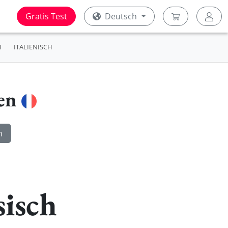
Gratis Test
Deutsch
H
ITALIENISCH
ren
isch