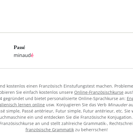
Passé
minaud
é
 und kostenlos einen Französisch Einstufungstest machen. Proble
robieren Sie einfach kostenlos unsere
Online-Französischkurse
aus!
 gegründet und bietet personalisierte Online-Sprachkurse an:
Eng
talienisch lernen online
usw. Konjugieren Sie das Verb
Minauder
au
sé simple, Passé antérieur, Futur simple, Futur antérieur, etc. Si
Suchmaschine ein und entdecken Sie die Französische Konjugation.
h Französischkurse an und stellt zahlreiche Grammatik-, Rechtschr
französische Grammatik
zu beherrschen!