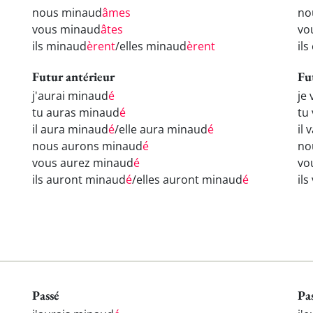
nous minaud
âmes
no
vous minaud
âtes
vo
ils minaud
èrent
/elles minaud
èrent
il
Futur antérieur
Fu
j'aurai minaud
é
je
tu auras minaud
é
tu
il aura minaud
é
/elle aura minaud
é
il
nous aurons minaud
é
no
vous aurez minaud
é
vo
ils auront minaud
é
/elles auront minaud
é
il
Passé
Pa