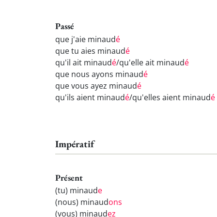
Passé
que j'aie minaud
é
que tu aies minaud
é
qu'il ait minaud
é
/qu'elle ait minaud
é
que nous ayons minaud
é
que vous ayez minaud
é
qu'ils aient minaud
é
/qu'elles aient minaud
é
Impératif
Présent
(tu) minaud
e
(nous) minaud
ons
(vous) minaud
ez