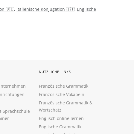
on 🇩🇪
,
Italienische Konjugation 🇮🇹
,
Englische
NÜTZLICHE LINKS
 Unternehmen
Französische Grammatik
inrichtungen
Französische Vokabeln
Französische Grammatik &
Wortschatz
ne Sprachschule
ainer
Englisch online lernen
Englische Grammatik