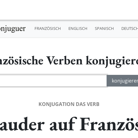
FRANZÖSISCH
ENGLISCH
SPANISCH
DEUTSC
nzösische Verben konjugie
KONJUGATION DAS VERB
uder auf Französ