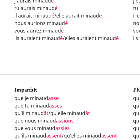
j'aurais minaud
é
j'
tu aurais minaud
é
tu
il aurait minaud
é
/elle aurait minaud
é
il
nous aurions minaud
é
no
vous auriez minaud
é
vo
ils auraient minaud
é
/elles auraient minaud
é
il
Imparfait
Pl
que je minaud
asse
qu
que tu minaud
asses
qu
qu'il minaud
ât
/qu'elle minaud
ât
qu
que nous minaud
assions
qu
que vous minaud
assiez
qu
qu'ils minaud
assent
/qu'elles minaud
assent
qu