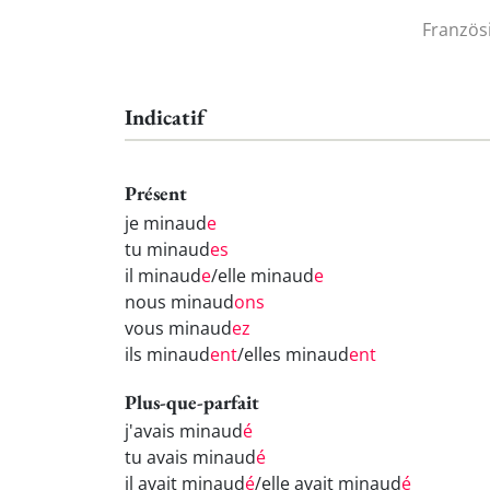
Französ
Indicatif
Présent
je minaud
e
tu minaud
es
il minaud
e
/elle minaud
e
nous minaud
ons
vous minaud
ez
ils minaud
ent
/elles minaud
ent
Plus-que-parfait
j'avais minaud
é
tu avais minaud
é
il avait minaud
é
/elle avait minaud
é