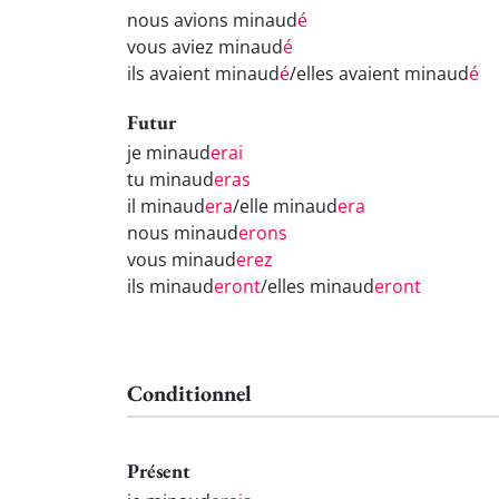
nous avions minaud
é
vous aviez minaud
é
ils avaient minaud
é
/elles avaient minaud
é
Futur
je minaud
erai
tu minaud
eras
il minaud
era
/elle minaud
era
nous minaud
erons
vous minaud
erez
ils minaud
eront
/elles minaud
eront
Conditionnel
Présent