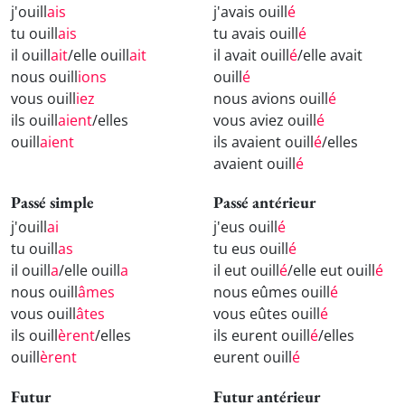
j'ouill
ais
j'avais ouill
é
tu ouill
ais
tu avais ouill
é
il ouill
ait
/elle ouill
ait
il avait ouill
é
/elle avait
nous ouill
ions
ouill
é
vous ouill
iez
nous avions ouill
é
ils ouill
aient
/elles
vous aviez ouill
é
ouill
aient
ils avaient ouill
é
/elles
avaient ouill
é
Passé simple
Passé antérieur
j'ouill
ai
j'eus ouill
é
tu ouill
as
tu eus ouill
é
il ouill
a
/elle ouill
a
il eut ouill
é
/elle eut ouill
é
nous ouill
âmes
nous eûmes ouill
é
vous ouill
âtes
vous eûtes ouill
é
ils ouill
èrent
/elles
ils eurent ouill
é
/elles
ouill
èrent
eurent ouill
é
Futur
Futur antérieur