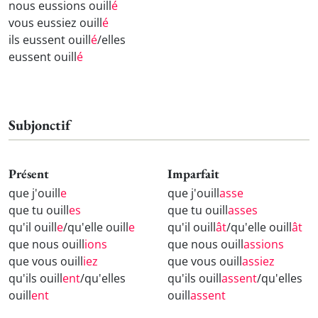
nous eussions ouill
é
vous eussiez ouill
é
ils eussent ouill
é
/elles
eussent ouill
é
Subjonctif
Présent
Imparfait
que j'ouill
e
que j'ouill
asse
que tu ouill
es
que tu ouill
asses
qu'il ouill
e
/qu'elle ouill
e
qu'il ouill
ât
/qu'elle ouill
ât
que nous ouill
ions
que nous ouill
assions
que vous ouill
iez
que vous ouill
assiez
qu'ils ouill
ent
/qu'elles
qu'ils ouill
assent
/qu'elles
ouill
ent
ouill
assent