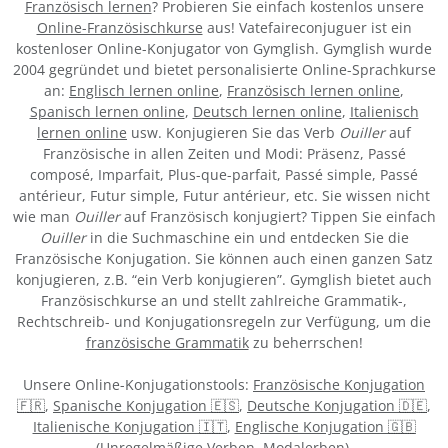
Französisch lernen
? Probieren Sie einfach kostenlos unsere
Online-Französischkurse
aus! Vatefaireconjuguer ist ein
kostenloser Online-Konjugator von Gymglish. Gymglish wurde
2004 gegründet und bietet personalisierte Online-Sprachkurse
an:
Englisch lernen online
,
Französisch lernen online
,
Spanisch lernen online
,
Deutsch lernen online
,
Italienisch
lernen online
usw. Konjugieren Sie das Verb
Ouiller
auf
Französische in allen Zeiten und Modi: Präsenz, Passé
composé, Imparfait, Plus-que-parfait, Passé simple, Passé
antérieur, Futur simple, Futur antérieur, etc. Sie wissen nicht
wie man
Ouiller
auf Französisch konjugiert? Tippen Sie einfach
Ouiller
in die Suchmaschine ein und entdecken Sie die
Französische Konjugation. Sie können auch einen ganzen Satz
konjugieren, z.B. “ein Verb konjugieren”. Gymglish bietet auch
Französischkurse an und stellt zahlreiche Grammatik-,
Rechtschreib- und Konjugationsregeln zur Verfügung, um die
französische Grammatik
zu beherrschen!
Unsere Online-Konjugationstools:
Französische Konjugation
🇫🇷
,
Spanische Konjugation 🇪🇸
,
Deutsche Konjugation 🇩🇪
,
Italienische Konjugation 🇮🇹
,
Englische Konjugation 🇬🇧
(
Unregelmäßige Verben
,
Modalerben
).