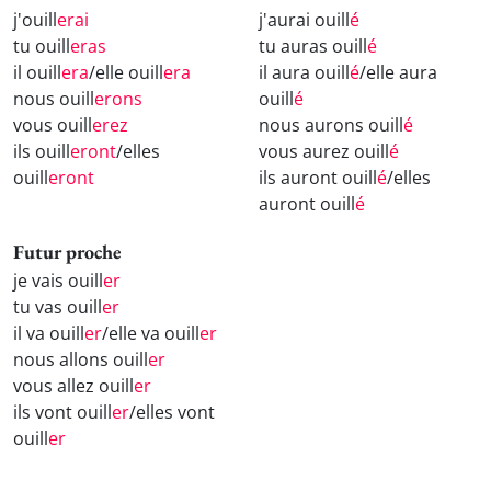
j'ouill
erai
j'aurai ouill
é
tu ouill
eras
tu auras ouill
é
il ouill
era
/elle ouill
era
il aura ouill
é
/elle aura
nous ouill
erons
ouill
é
vous ouill
erez
nous aurons ouill
é
ils ouill
eront
/elles
vous aurez ouill
é
ouill
eront
ils auront ouill
é
/elles
auront ouill
é
Futur proche
je vais ouill
er
tu vas ouill
er
il va ouill
er
/elle va ouill
er
nous allons ouill
er
vous allez ouill
er
ils vont ouill
er
/elles vont
ouill
er