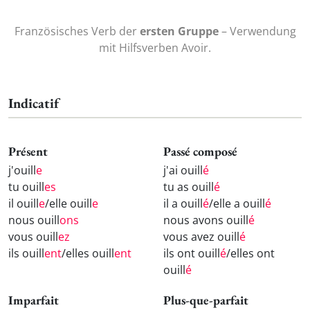
Französisches Verb der
ersten Gruppe
– Verwendung
mit Hilfsverben Avoir.
Indicatif
Présent
Passé composé
j'ouill
e
j'ai ouill
é
tu ouill
es
tu as ouill
é
il ouill
e
/elle ouill
e
il a ouill
é
/elle a ouill
é
nous ouill
ons
nous avons ouill
é
vous ouill
ez
vous avez ouill
é
ils ouill
ent
/elles ouill
ent
ils ont ouill
é
/elles ont
ouill
é
Imparfait
Plus-que-parfait