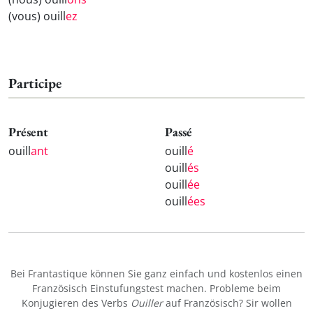
(vous) ouill
ez
Participe
Présent
Passé
ouill
ant
ouill
é
ouill
és
ouill
ée
ouill
ées
Bei Frantastique können Sie ganz einfach und kostenlos einen
Französisch Einstufungstest machen. Probleme beim
Konjugieren des Verbs
Ouiller
auf Französisch? Sir wollen