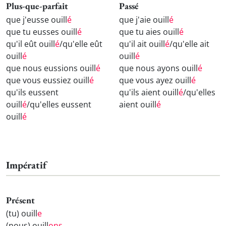
Plus-que-parfait
Passé
que j'eusse ouill
é
que j'aie ouill
é
que tu eusses ouill
é
que tu aies ouill
é
qu'il eût ouill
é
/qu'elle eût
qu'il ait ouill
é
/qu'elle ait
ouill
é
ouill
é
que nous eussions ouill
é
que nous ayons ouill
é
que vous eussiez ouill
é
que vous ayez ouill
é
qu'ils eussent
qu'ils aient ouill
é
/qu'elles
ouill
é
/qu'elles eussent
aient ouill
é
ouill
é
Impératif
Présent
(tu) ouill
e
(nous) ouill
ons