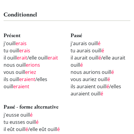
Conditionnel
Présent
Passé
j'ouill
erais
j'aurais ouill
é
tu ouill
erais
tu aurais ouill
é
il ouill
erait
/elle ouill
erait
il aurait ouill
é
/elle aurait
nous ouill
erions
ouill
é
vous ouill
eriez
nous aurions ouill
é
ils ouill
eraient
/elles
vous auriez ouill
é
ouill
eraient
ils auraient ouill
é
/elles
auraient ouill
é
Passé - forme alternative
j'eusse ouill
é
tu eusses ouill
é
il eût ouill
é
/elle eût ouill
é