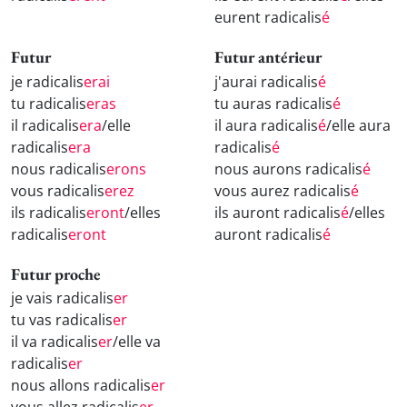
eurent radicalis
é
Futur
Futur antérieur
je radicalis
erai
j'aurai radicalis
é
tu radicalis
eras
tu auras radicalis
é
il radicalis
era
/elle
il aura radicalis
é
/elle aura
radicalis
era
radicalis
é
nous radicalis
erons
nous aurons radicalis
é
vous radicalis
erez
vous aurez radicalis
é
ils radicalis
eront
/elles
ils auront radicalis
é
/elles
radicalis
eront
auront radicalis
é
Futur proche
je vais radicalis
er
tu vas radicalis
er
il va radicalis
er
/elle va
radicalis
er
nous allons radicalis
er