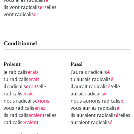
vous allez radicalis
er
ils vont radicalis
er
/elles
vont radicalis
er
Conditionnel
Présent
Passé
je radicalis
erais
j'aurais radicalis
é
tu radicalis
erais
tu aurais radicalis
é
il radicalis
erait
/elle
il aurait radicalis
é
/elle
radicalis
erait
aurait radicalis
é
nous radicalis
erions
nous aurions radicalis
é
vous radicalis
eriez
vous auriez radicalis
é
ils radicalis
eraient
/elles
ils auraient radicalis
é
/elles
radicalis
eraient
auraient radicalis
é