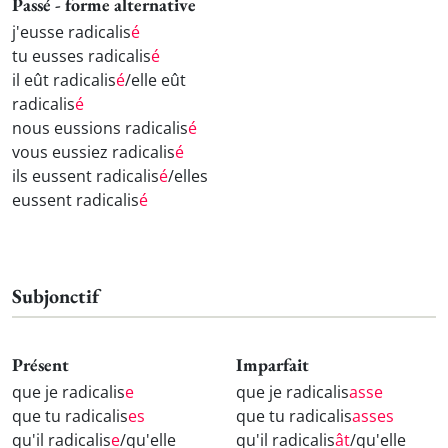
Passé - forme alternative
j'eusse radicalis
é
tu eusses radicalis
é
il eût radicalis
é
/elle eût
radicalis
é
nous eussions radicalis
é
vous eussiez radicalis
é
ils eussent radicalis
é
/elles
eussent radicalis
é
Subjonctif
Présent
Imparfait
que je radicalis
e
que je radicalis
asse
que tu radicalis
es
que tu radicalis
asses
qu'il radicalis
e
/qu'elle
qu'il radicalis
ât
/qu'elle