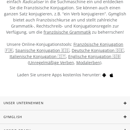
einfach
Radicaliser
in die Suchmaschine ein und entdecken
Sie die Französische Konjugation. Sie können auch einen
ganzen Satz konjugieren, z.B. “ein Verb konjugieren”. Gymglish
bietet auch Französischkurse an und stellt zahlreiche
Grammatik-, Rechtschreib- und Konjugationsregeln zur
Verfügung, um die
französische Grammatik
zu beherrschen!
Unsere Online-Konjugationstools:
Französische Konjugation
🇫🇷
,
Spanische Konjugation 🇪🇸
,
Deutsche Konjugation 🇩🇪
,
Italienische Konjugation 🇮🇹
,
Englische Konjugation 🇬🇧
(
Unregelmäßige Verben
,
Modalerben
).
Laden Sie unsere Apps kostenlos herunter:
UNSER UNTERNEHMEN
GYMGLISH