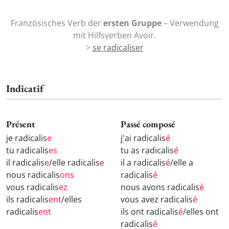
Französisches Verb der
ersten Gruppe
– Verwendung
mit Hilfsverben Avoir.
>
se radicaliser
Indicatif
Présent
Passé composé
je radicalis
e
j'ai radicalis
é
tu radicalis
es
tu as radicalis
é
il radicalis
e
/elle radicalis
e
il a radicalis
é
/elle a
nous radicalis
ons
radicalis
é
vous radicalis
ez
nous avons radicalis
é
ils radicalis
ent
/elles
vous avez radicalis
é
radicalis
ent
ils ont radicalis
é
/elles ont
radicalis
é