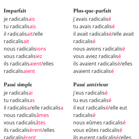
Imparfait
Plus-que-parfait
je radicalis
ais
j'avais radicalis
é
tu radicalis
ais
tu avais radicalis
é
il radicalis
ait
/elle
il avait radicalis
é
/elle avait
radicalis
ait
radicalis
é
nous radicalis
ions
nous avions radicalis
é
vous radicalis
iez
vous aviez radicalis
é
ils radicalis
aient
/elles
ils avaient radicalis
é
/elles
radicalis
aient
avaient radicalis
é
Passé simple
Passé antérieur
je radicalis
ai
j'eus radicalis
é
tu radicalis
as
tu eus radicalis
é
il radicalis
a
/elle radicalis
a
il eut radicalis
é
/elle eut
nous radicalis
âmes
radicalis
é
vous radicalis
âtes
nous eûmes radicalis
é
ils radicalis
èrent
/elles
vous eûtes radicalis
é
radicalis
èrent
ils eurent radicalis
é
/elles