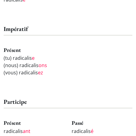
Impératif
Présent
(tu) radicalis
e
(nous) radicalis
ons
(vous) radicalis
ez
Participe
Présent
Passé
radicalis
ant
radicalis
é