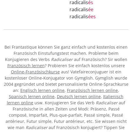
radicalis
és
radicalis
ée
radicalis
ées
Bei Frantastique können Sie ganz einfach und kostenlos einen
Französisch Einstufungstest machen. Probleme beim
Konjugieren des Verbs
Radicaliser
auf Französisch? Sir wollen
Französisch lernen
? Probieren Sie einfach kostenlos unsere
Online-Französischkurse
aus! Vatefaireconjuguer ist ein
kostenloser Online-Konjugator von Gymglish. Gymglish wurde
2004 gegründet und bietet personalisierte Online-Sprachkurse
an:
Englisch lernen online
,
Französisch lernen online
,
Spanisch lernen online
,
Deutsch lernen online
,
Italienisch
lernen online
usw. Konjugieren Sie das Verb
Radicaliser
auf
Französische in allen Zeiten und Modi: Präsenz, Passé
composé, Imparfait, Plus-que-parfait, Passé simple, Passé
antérieur, Futur simple, Futur antérieur, etc. Sie wissen nicht
wie man
Radicaliser
auf Französisch konjugiert? Tippen Sie