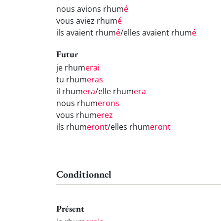
nous avions rhum
é
vous aviez rhum
é
ils avaient rhum
é
/elles avaient rhum
é
Futur
je rhum
erai
tu rhum
eras
il rhum
era
/elle rhum
era
nous rhum
erons
vous rhum
erez
ils rhum
eront
/elles rhum
eront
Conditionnel
Présent