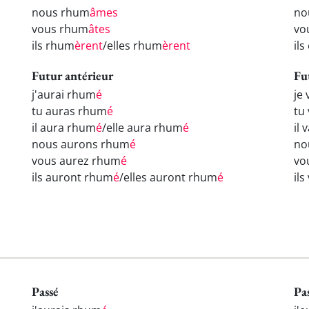
nous rhum
âmes
no
vous rhum
âtes
vo
ils rhum
èrent
/elles rhum
èrent
il
Futur antérieur
Fu
j'aurai rhum
é
je
tu auras rhum
é
tu
il aura rhum
é
/elle aura rhum
é
il
nous aurons rhum
é
no
vous aurez rhum
é
vo
ils auront rhum
é
/elles auront rhum
é
il
Passé
Pa