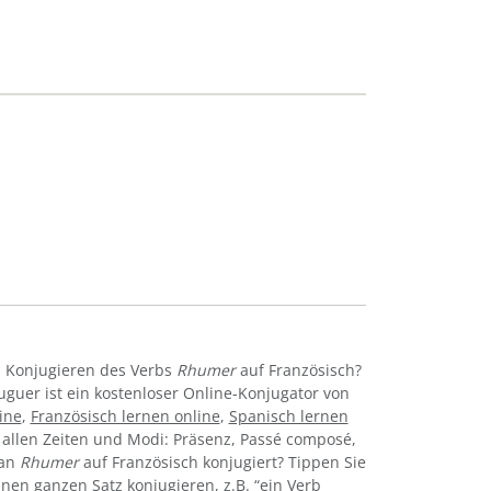
m Konjugieren des Verbs
Rhumer
auf Französisch?
uguer ist ein kostenloser Online-Konjugator von
ine
,
Französisch lernen online
,
Spanisch lernen
 allen Zeiten und Modi: Präsenz, Passé composé,
man
Rhumer
auf Französisch konjugiert? Tippen Sie
nen ganzen Satz konjugieren, z.B. “ein Verb