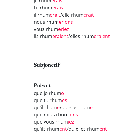
je rhum
erais
tu rhum
erais
il rhum
erait
/elle rhum
erait
nous rhum
erions
vous rhum
eriez
ils rhum
eraient
/elles rhum
eraient
Subjonctif
Présent
que je rhum
e
que tu rhum
es
qu'il rhum
e
/qu'elle rhum
e
que nous rhum
ions
que vous rhum
iez
qu'ils rhum
ent
/qu'elles rhum
ent