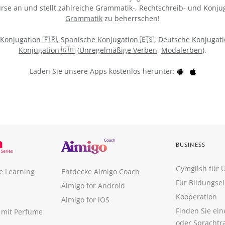
urse an und stellt zahlreiche Grammatik-, Rechtschreib- und Konj
Grammatik
zu beherrschen!
 Konjugation 🇫🇷
,
Spanische Konjugation 🇪🇸
,
Deutsche Konjugati
Konjugation 🇬🇧
(
Unregelmäßige Verben
,
Modalerben
).
Laden Sie unsere Apps kostenlos herunter:
BUSINESS
Gymglish für
e Learning
Entdecke Aimigo Coach
Für Bildungse
Aimigo for Android
Kooperation
Aimigo for iOS
Finden Sie ei
n mit Perfume
oder Sprachtr