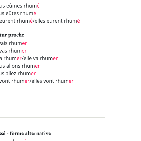
us eûmes rhum
é
us eûtes rhum
é
s eurent rhum
é
/elles eurent rhum
é
tur proche
 vais rhum
er
 vas rhum
er
 va rhum
er
/elle va rhum
er
us allons rhum
er
us allez rhum
er
s vont rhum
er
/elles vont rhum
er
ssé - forme alternative