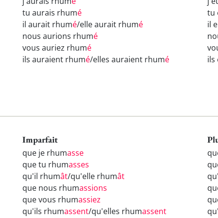
j'aurais rhum
é
j'
tu aurais rhum
é
tu
il aurait rhum
é
/elle aurait rhum
é
il
nous aurions rhum
é
no
vous auriez rhum
é
vo
ils auraient rhum
é
/elles auraient rhum
é
il
Imparfait
Pl
que je rhum
asse
qu
que tu rhum
asses
qu
qu'il rhum
ât
/qu'elle rhum
ât
qu
que nous rhum
assions
qu
que vous rhum
assiez
qu
qu'ils rhum
assent
/qu'elles rhum
assent
qu