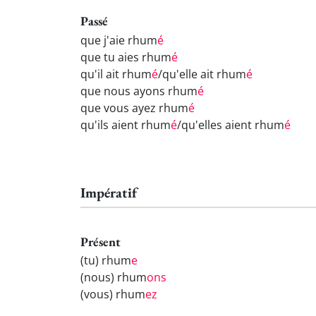
Passé
que j'aie rhum
é
que tu aies rhum
é
qu'il ait rhum
é
/qu'elle ait rhum
é
que nous ayons rhum
é
que vous ayez rhum
é
qu'ils aient rhum
é
/qu'elles aient rhum
é
Impératif
Présent
(tu) rhum
e
(nous) rhum
ons
(vous) rhum
ez