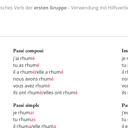
isches Verb der
ersten Gruppe
– Verwendung mit Hilfsverbe
Passé composé
Im
j'ai rhum
é
je
tu as rhum
é
tu
il a rhum
é
/elle a rhum
é
il
nous avons rhum
é
no
vous avez rhum
é
vo
ils ont rhum
é
/elles ont rhum
é
il
Passé simple
Pa
je rhum
ai
j'
tu rhum
as
tu
il rhum
a
/elle rhum
a
il