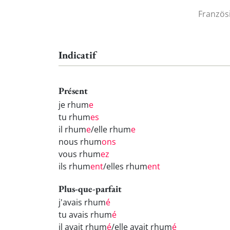
Französ
Indicatif
Présent
je rhum
e
tu rhum
es
il rhum
e
/elle rhum
e
nous rhum
ons
vous rhum
ez
ils rhum
ent
/elles rhum
ent
Plus-que-parfait
j'avais rhum
é
tu avais rhum
é
il avait rhum
é
/elle avait rhum
é