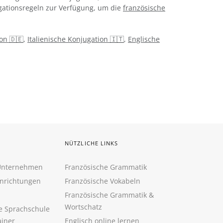
ugationsregeln zur Verfügung, um die
französische
on 🇩🇪
,
Italienische Konjugation 🇮🇹
,
Englische
NÜTZLICHE LINKS
 Unternehmen
Französische Grammatik
inrichtungen
Französische Vokabeln
Französische Grammatik &
Wortschatz
ne Sprachschule
ainer
Englisch online lernen