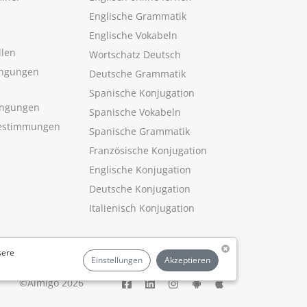
Englische Grammatik
Englische Vokabeln
llen
Wortschatz Deutsch
ngungen
Deutsche Grammatik
Spanische Konjugation
ingungen
Spanische Vokabeln
estimmungen
Spanische Grammatik
Französische Konjugation
Englische Konjugation
Deutsche Konjugation
Italienisch Konjugation
sere
Einstellungen
Akzeptieren
©Aimigo 2026