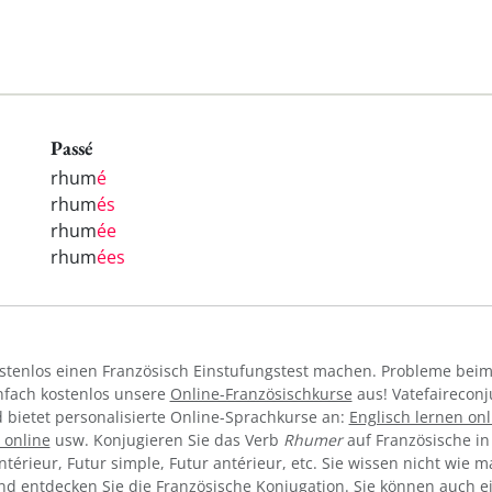
Passé
rhum
é
rhum
és
rhum
ée
rhum
ées
ostenlos einen Französisch Einstufungstest machen. Probleme bei
infach kostenlos unsere
Online-Französischkurse
aus! Vatefaireconj
bietet personalisierte Online-Sprachkurse an:
Englisch lernen onl
 online
usw. Konjugieren Sie das Verb
Rhumer
auf Französische in
ntérieur, Futur simple, Futur antérieur, etc. Sie wissen nicht wie 
d entdecken Sie die Französische Konjugation. Sie können auch ei