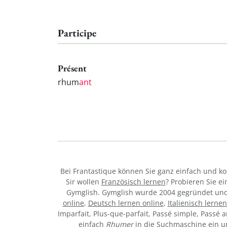
Participe
Présent
rhum
ant
Bei Frantastique können Sie ganz einfach und k
Sir wollen
Französisch lernen
? Probieren Sie e
Gymglish. Gymglish wurde 2004 gegründet und 
online
,
Deutsch lernen online
,
Italienisch lernen
Imparfait, Plus-que-parfait, Passé simple, Passé a
einfach
Rhumer
in die Suchmaschine ein un