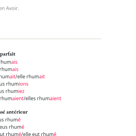
n Avoir.
parfait
 rhum
ais
 rhum
ais
 rhum
ait
/elle rhum
ait
us rhum
ions
us rhum
iez
s rhum
aient
/elles rhum
aient
ssé antérieur
eus rhum
é
 eus rhum
é
 eut rhum
é
/elle eut rhum
é