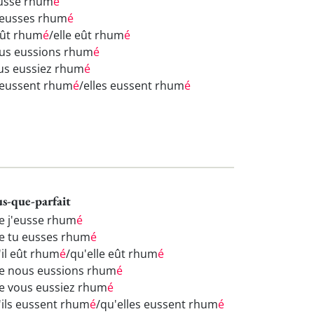
eusse rhum
é
 eusses rhum
é
 eût rhum
é
/elle eût rhum
é
us eussions rhum
é
us eussiez rhum
é
s eussent rhum
é
/elles eussent rhum
é
us-que-parfait
e j'eusse rhum
é
e tu eusses rhum
é
'il eût rhum
é
/qu'elle eût rhum
é
e nous eussions rhum
é
e vous eussiez rhum
é
'ils eussent rhum
é
/qu'elles eussent rhum
é