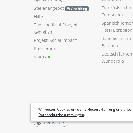
Französisch ler
Stellenangebot
We're hiring
Frantastique
Hilfe
Spanisch lerne
The Unofficial Story of
Hotel Borbollón
Gymglish
Italienisch ler
Projekt 'Social Impact'
Baldoria
Presseraum
Deutsch lernen
Status
Wunderbla
Wir nutzen Cookies um deine Nutzererfahrung und unser
Datenschutzbestimmungen
.
Deutsch