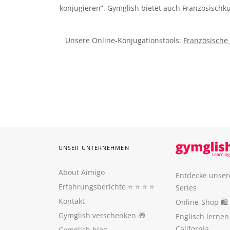
konjugieren”. Gymglish bietet auch Französischk
Unsere Online-Konjugationstools:
Französische
UNSER UNTERNEHMEN
About Aimigo
Entdecke unser
Erfahrungsberichte
⭐️ ⭐️ ⭐️ ⭐️
Series
Kontakt
Online-Shop 🛍
Gymglish verschenken
🎁
Englisch lerne
California
Gymglish blog