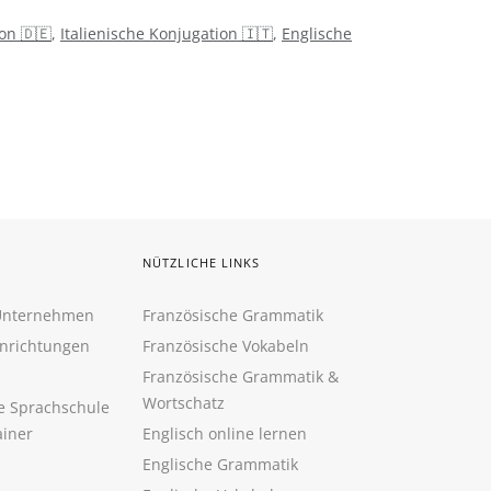
on 🇩🇪
,
Italienische Konjugation 🇮🇹
,
Englische
NÜTZLICHE LINKS
 Unternehmen
Französische Grammatik
inrichtungen
Französische Vokabeln
Französische Grammatik &
Wortschatz
ne Sprachschule
ainer
Englisch online lernen
Englische Grammatik