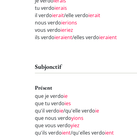
je verdo
ierais
tu verdo
ierais
il verdo
ierait
/elle verdo
ierait
nous verdo
ierions
vous verdo
ieriez
ils verdo
ieraient
/elles verdo
ieraient
Subjonctif
Présent
que je verdo
ie
que tu verdo
ies
qu'il verdo
ie
/qu'elle verdo
ie
que nous verdo
yions
que vous verdo
yiez
qu'ils verdo
ient
/qu'elles verdo
ient