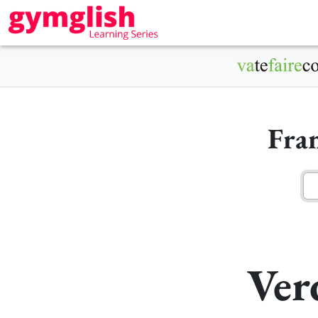
Fra
Ver