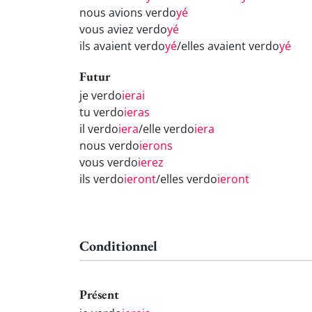
nous avions verdo
yé
vous aviez verdo
yé
ils avaient verdo
yé
/elles avaient verdo
yé
Futur
je verdo
ierai
tu verdo
ieras
il verdo
iera
/elle verdo
iera
nous verdo
ierons
vous verdo
ierez
ils verdo
ieront
/elles verdo
ieront
Conditionnel
Présent