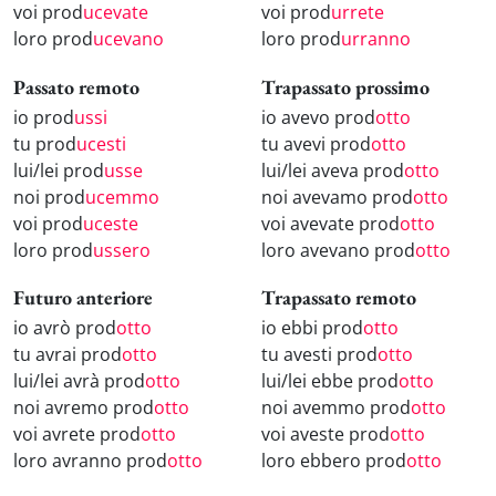
voi prod
ucevate
voi prod
urrete
loro prod
ucevano
loro prod
urranno
Passato remoto
Trapassato prossimo
io prod
ussi
io avevo prod
otto
tu prod
ucesti
tu avevi prod
otto
lui/lei prod
usse
lui/lei aveva prod
otto
noi prod
ucemmo
noi avevamo prod
otto
voi prod
uceste
voi avevate prod
otto
loro prod
ussero
loro avevano prod
otto
Futuro anteriore
Trapassato remoto
io avrò prod
otto
io ebbi prod
otto
tu avrai prod
otto
tu avesti prod
otto
lui/lei avrà prod
otto
lui/lei ebbe prod
otto
noi avremo prod
otto
noi avemmo prod
otto
voi avrete prod
otto
voi aveste prod
otto
loro avranno prod
otto
loro ebbero prod
otto