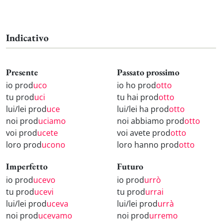
Indicativo
Presente
Passato prossimo
io prod
uco
io ho prod
otto
tu prod
uci
tu hai prod
otto
lui/lei prod
uce
lui/lei ha prod
otto
noi prod
uciamo
noi abbiamo prod
otto
voi prod
ucete
voi avete prod
otto
loro prod
ucono
loro hanno prod
otto
Imperfetto
Futuro
io prod
ucevo
io prod
urrò
tu prod
ucevi
tu prod
urrai
lui/lei prod
uceva
lui/lei prod
urrà
noi prod
ucevamo
noi prod
urremo