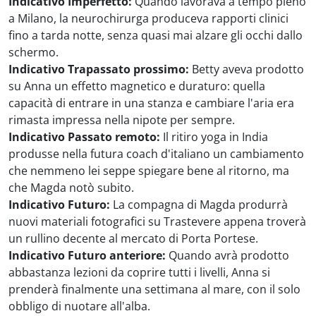
Indicativo Imperfetto:
Quando lavorava a tempo pieno
a Milano, la neurochirurga produceva rapporti clinici
fino a tarda notte, senza quasi mai alzare gli occhi dallo
schermo.
Indicativo Trapassato prossimo:
Betty aveva prodotto
su Anna un effetto magnetico e duraturo: quella
capacità di entrare in una stanza e cambiare l'aria era
rimasta impressa nella nipote per sempre.
Indicativo Passato remoto:
Il ritiro yoga in India
produsse nella futura coach d'italiano un cambiamento
che nemmeno lei seppe spiegare bene al ritorno, ma
che Magda notò subito.
Indicativo Futuro:
La compagna di Magda produrrà
nuovi materiali fotografici su Trastevere appena troverà
un rullino decente al mercato di Porta Portese.
Indicativo Futuro anteriore:
Quando avrà prodotto
abbastanza lezioni da coprire tutti i livelli, Anna si
prenderà finalmente una settimana al mare, con il solo
obbligo di nuotare all'alba.