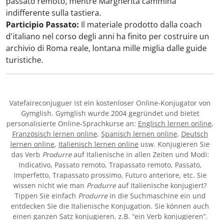
passato remoto, mentre Margherita cammina
indifferente sulla tastiera.
Participio Passato:
Il materiale prodotto dalla coach
d'italiano nel corso degli anni ha finito per costruire un
archivio di Roma reale, lontana mille miglia dalle guide
turistiche.
Vatefaireconjuguer ist ein kostenloser Online-Konjugator von
Gymglish. Gymglish wurde 2004 gegründet und bietet
personalisierte Online-Sprachkurse an:
Englisch lernen online
,
Französisch lernen online
,
Spanisch lernen online
,
Deutsch
lernen online
,
Italienisch lernen online
usw. Konjugieren Sie
das Verb
Produrre
auf Italienische in allen Zeiten und Modi:
Indicativo, Passato remoto, Trapassato remoto, Passato,
Imperfetto, Trapassato prossimo, Futuro anteriore, etc. Sie
wissen nicht wie man
Produrre
auf Italienische konjugiert?
Tippen Sie einfach
Produrre
in die Suchmaschine ein und
entdecken Sie die Italienische Konjugation. Sie können auch
einen ganzen Satz konjugieren, z.B. “ein Verb konjugieren”.