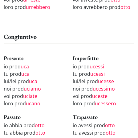
loro prod
urrebbero
loro avrebbero prod
otto
Congiuntivo
Presente
Imperfetto
io prod
uca
io prod
ucessi
tu prod
uca
tu prod
ucessi
lui/lei prod
uca
lui/lei prod
ucesse
noi prod
uciamo
noi prod
ucessimo
voi prod
uciate
voi prod
uceste
loro prod
ucano
loro prod
ucessero
Passato
Trapassato
io abbia prod
otto
io avessi prod
otto
tu abbia prod
otto
tu avessi prod
otto