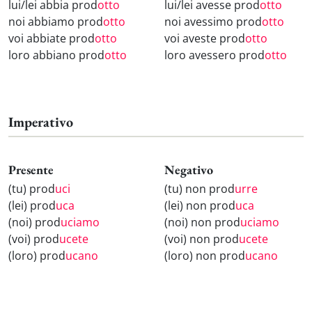
lui/lei abbia prod
otto
lui/lei avesse prod
otto
noi abbiamo prod
otto
noi avessimo prod
otto
voi abbiate prod
otto
voi aveste prod
otto
loro abbiano prod
otto
loro avessero prod
otto
Imperativo
Presente
Negativo
(tu) prod
uci
(tu) non prod
urre
(lei) prod
uca
(lei) non prod
uca
(noi) prod
uciamo
(noi) non prod
uciamo
(voi) prod
ucete
(voi) non prod
ucete
(loro) prod
ucano
(loro) non prod
ucano