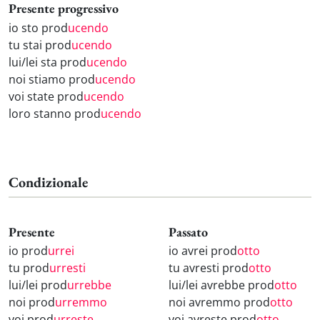
Presente progressivo
io sto prod
ucendo
tu stai prod
ucendo
lui/lei sta prod
ucendo
noi stiamo prod
ucendo
voi state prod
ucendo
loro stanno prod
ucendo
Condizionale
Presente
Passato
io prod
urrei
io avrei prod
otto
tu prod
urresti
tu avresti prod
otto
lui/lei prod
urrebbe
lui/lei avrebbe prod
otto
noi prod
urremmo
noi avremmo prod
otto
voi prod
urreste
voi avreste prod
otto