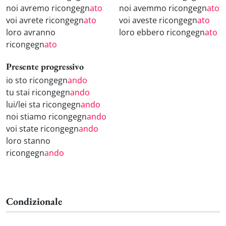
noi avremo ricongegn
ato
noi avemmo ricongegn
ato
voi avrete ricongegn
ato
voi aveste ricongegn
ato
loro avranno
loro ebbero ricongegn
ato
ricongegn
ato
Presente progressivo
io sto ricongegn
ando
tu stai ricongegn
ando
lui/lei sta ricongegn
ando
noi stiamo ricongegn
ando
voi state ricongegn
ando
loro stanno
ricongegn
ando
Condizionale