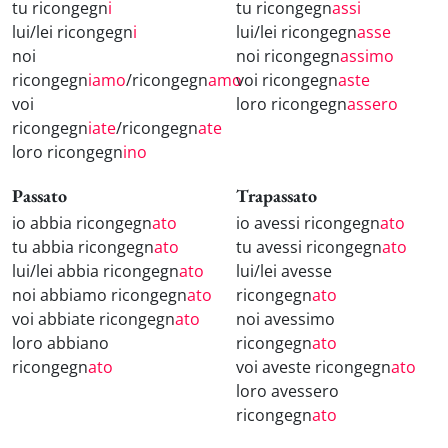
tu ricongegn
i
tu ricongegn
assi
lui/lei ricongegn
i
lui/lei ricongegn
asse
noi
noi ricongegn
assimo
ricongegn
iamo
/ricongegn
amo
voi ricongegn
aste
voi
loro ricongegn
assero
ricongegn
iate
/ricongegn
ate
loro ricongegn
ino
Passato
Trapassato
io abbia ricongegn
ato
io avessi ricongegn
ato
tu abbia ricongegn
ato
tu avessi ricongegn
ato
lui/lei abbia ricongegn
ato
lui/lei avesse
noi abbiamo ricongegn
ato
ricongegn
ato
voi abbiate ricongegn
ato
noi avessimo
loro abbiano
ricongegn
ato
ricongegn
ato
voi aveste ricongegn
ato
loro avessero
ricongegn
ato