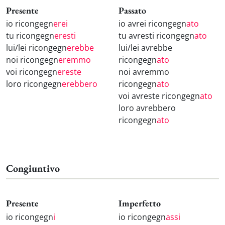
Presente
Passato
io ricongegn
erei
io avrei ricongegn
ato
tu ricongegn
eresti
tu avresti ricongegn
ato
lui/lei ricongegn
erebbe
lui/lei avrebbe
noi ricongegn
eremmo
ricongegn
ato
voi ricongegn
ereste
noi avremmo
loro ricongegn
erebbero
ricongegn
ato
voi avreste ricongegn
ato
loro avrebbero
ricongegn
ato
Congiuntivo
Presente
Imperfetto
io ricongegn
i
io ricongegn
assi