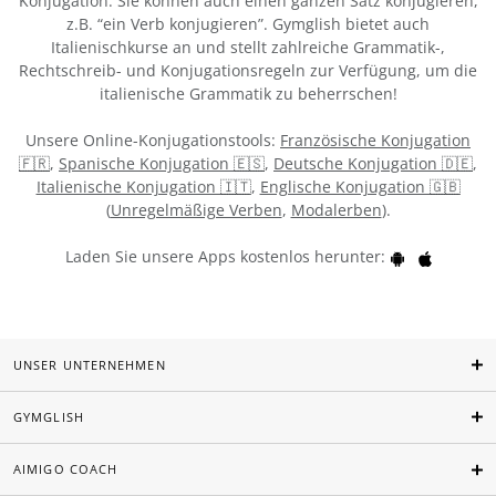
Konjugation. Sie können auch einen ganzen Satz konjugieren,
z.B. “ein Verb konjugieren”. Gymglish bietet auch
Italienischkurse an und stellt zahlreiche Grammatik-,
Rechtschreib- und Konjugationsregeln zur Verfügung, um die
italienische Grammatik zu beherrschen!
Unsere Online-Konjugationstools:
Französische Konjugation
🇫🇷
,
Spanische Konjugation 🇪🇸
,
Deutsche Konjugation 🇩🇪
,
Italienische Konjugation 🇮🇹
,
Englische Konjugation 🇬🇧
(
Unregelmäßige Verben
,
Modalerben
).
Laden Sie unsere Apps kostenlos herunter:
UNSER UNTERNEHMEN
GYMGLISH
AIMIGO COACH