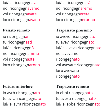
lui/lei ricongegn
ava
lui/lei ricongegn
erà
noi ricongegn
avamo
noi ricongegn
eremo
voi ricongegn
avate
voi ricongegn
erete
loro ricongegn
avano
loro ricongegn
eranno
Passato remoto
Trapassato prossimo
io ricongegn
ai
io avevo ricongegn
ato
tu ricongegn
asti
tu avevi ricongegn
ato
lui/lei ricongegn
ò
lui/lei aveva ricongegn
ato
noi ricongegn
ammo
noi avevamo
voi ricongegn
aste
ricongegn
ato
loro ricongegn
arono
voi avevate ricongegn
ato
loro avevano
ricongegn
ato
Futuro anteriore
Trapassato remoto
io avrò ricongegn
ato
io ebbi ricongegn
ato
tu avrai ricongegn
ato
tu avesti ricongegn
ato
lui/lei avrà ricongegn
ato
lui/lei ebbe ricongegn
ato