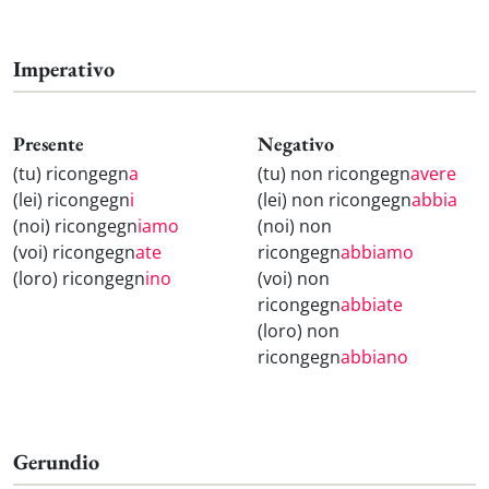
Imperativo
Presente
Negativo
(tu) ricongegn
a
(tu) non ricongegn
avere
(lei) ricongegn
i
(lei) non ricongegn
abbia
(noi) ricongegn
iamo
(noi) non
(voi) ricongegn
ate
ricongegn
abbiamo
(loro) ricongegn
ino
(voi) non
ricongegn
abbiate
(loro) non
ricongegn
abbiano
Gerundio