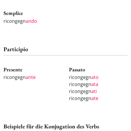
Semplice
ricongegn
ando
Participio
Presente
Passato
ricongegn
ante
ricongegn
ato
ricongegn
ata
ricongegn
ati
ricongegn
ate
Beispiele für die Konjugation des Verbs