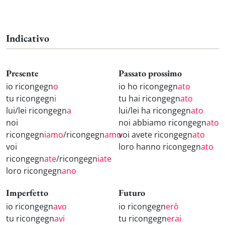
Indicativo
Presente
Passato prossimo
io ricongegn
o
io ho ricongegn
ato
tu ricongegn
i
tu hai ricongegn
ato
lui/lei ricongegn
a
lui/lei ha ricongegn
ato
noi
noi abbiamo ricongegn
ato
ricongegn
iamo
/ricongegn
amo
voi avete ricongegn
ato
voi
loro hanno ricongegn
ato
ricongegn
ate
/ricongegn
iate
loro ricongegn
ano
Imperfetto
Futuro
io ricongegn
avo
io ricongegn
erò
tu ricongegn
avi
tu ricongegn
erai