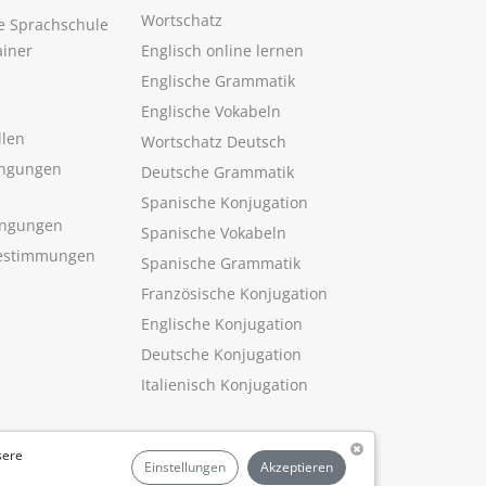
Wortschatz
ne Sprachschule
ainer
Englisch online lernen
Englische Grammatik
Englische Vokabeln
llen
Wortschatz Deutsch
ngungen
Deutsche Grammatik
Spanische Konjugation
ingungen
Spanische Vokabeln
estimmungen
Spanische Grammatik
Französische Konjugation
Englische Konjugation
Deutsche Konjugation
Italienisch Konjugation
sere
Einstellungen
Akzeptieren