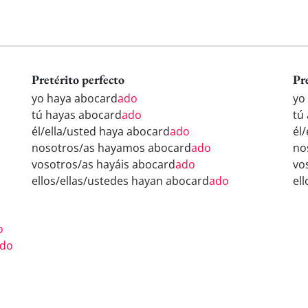
Pretérito perfecto
Pr
yo haya abocard
ado
yo
tú hayas abocard
ado
tú
él/ella/usted haya abocard
ado
él
nosotros/as hayamos abocard
ado
no
vosotros/as hayáis abocard
ado
vo
ellos/ellas/ustedes hayan abocard
ado
el
o
do