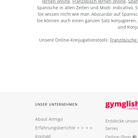
lernen online
,
Französisch lernen online
,
Span
Spanische in allen Zeiten und Modi: Indicativo, S
Sie wissen nicht wie man
Abocardar
auf Spanisc
Sie können auch einen ganzen Satz konjugieren, 
und Konju
Unsere Online-Konjugationstools:
Französische
UNSER UNTERNEHMEN
About Aimigo
Entdecke unser
Erfahrungsberichte
⭐️ ⭐️ ⭐️ ⭐️
Series
Kontakt
Online-Shop 🛍