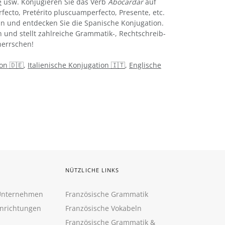
e
usw. Konjugieren Sie das Verb
Abocardar
auf
rfecto, Pretérito pluscuamperfecto, Presente, etc.
n und entdecken Sie die Spanische Konjugation.
 und stellt zahlreiche Grammatik-, Rechtschreib-
errschen!
on 🇩🇪
,
Italienische Konjugation 🇮🇹
,
Englische
NÜTZLICHE LINKS
 Unternehmen
Französische Grammatik
inrichtungen
Französische Vokabeln
Französische Grammatik &