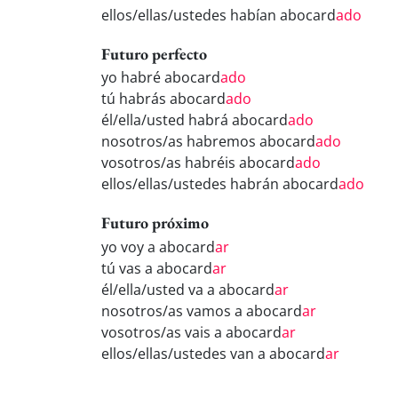
ellos/ellas/ustedes habían abocard
ado
Futuro perfecto
yo habré abocard
ado
tú habrás abocard
ado
él/ella/usted habrá abocard
ado
nosotros/as habremos abocard
ado
vosotros/as habréis abocard
ado
ellos/ellas/ustedes habrán abocard
ado
Futuro próximo
yo voy a abocard
ar
tú vas a abocard
ar
él/ella/usted va a abocard
ar
nosotros/as vamos a abocard
ar
vosotros/as vais a abocard
ar
ellos/ellas/ustedes van a abocard
ar