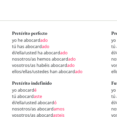
Pretérito perfecto
Pr
yo he abocard
ado
yo
tú has abocard
ado
tú
él/ella/usted ha abocard
ado
él
nosotros/as hemos abocard
ado
no
vosotros/as habéis abocard
ado
vo
ellos/ellas/ustedes han abocard
ado
el
Pretérito indefinido
Fu
yo abocard
é
yo
tú abocard
aste
tú
él/ella/usted abocard
ó
él
nosotros/as abocard
amos
no
vosotros/as abocard
asteis
vo