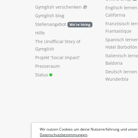
Gymglish verschenken
🎁
Englisch lerne
California
Gymglish blog
Französisch ler
Stellenangebot
We're hiring
Frantastique
Hilfe
Spanisch lerne
The Unofficial Story of
Hotel Borbollón
Gymglish
Italienisch ler
Projekt 'Social Impact'
Baldoria
Presseraum
Deutsch lernen
Status
Wunderbla
Wir nutzen Cookies um deine Nutzererfahrung und unser
Datenschutzbestimmungen
.