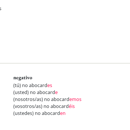
s
negativo
(tú) no abocard
es
(usted) no abocard
e
(nosotros/as) no abocard
emos
(vosotros/as) no abocard
éis
(ustedes) no abocard
en