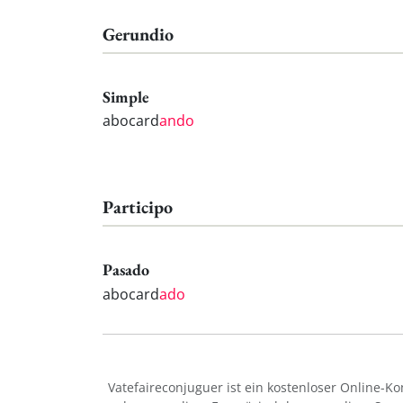
Gerundio
Simple
abocard
ando
Participo
Pasado
abocard
ado
Vatefaireconjuguer ist ein kostenloser Online-