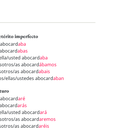
etérito imperfecto
 abocard
aba
 abocard
abas
/ella/usted abocard
aba
sotros/as abocard
ábamos
sotros/as abocard
abais
los/ellas/ustedes abocard
aban
turo
 abocard
aré
 abocard
arás
/ella/usted abocard
ará
sotros/as abocard
aremos
sotros/as abocard
aréis