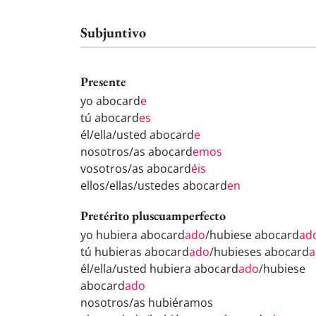
Subjuntivo
Presente
yo abocard
e
tú abocard
es
él/ella/usted abocard
e
nosotros/as abocard
emos
vosotros/as abocard
éis
ellos/ellas/ustedes abocard
en
Pretérito pluscuamperfecto
yo hubiera abocard
ado
/hubiese abocard
ad
tú hubieras abocard
ado
/hubieses abocard
a
él/ella/usted hubiera abocard
ado
/hubiese
abocard
ado
nosotros/as hubiéramos