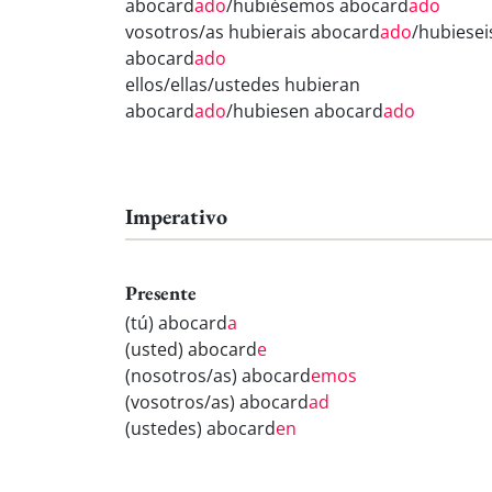
abocard
ado
/hubiésemos abocard
ado
vosotros/as hubierais abocard
ado
/hubiesei
abocard
ado
ellos/ellas/ustedes hubieran
abocard
ado
/hubiesen abocard
ado
Imperativo
Presente
(tú) abocard
a
(usted) abocard
e
(nosotros/as) abocard
emos
(vosotros/as) abocard
ad
(ustedes) abocard
en