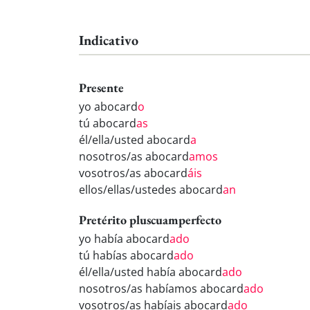
Indicativo
Presente
yo abocard
o
tú abocard
as
él/ella/usted abocard
a
nosotros/as abocard
amos
vosotros/as abocard
áis
ellos/ellas/ustedes abocard
an
Pretérito pluscuamperfecto
yo había abocard
ado
tú habías abocard
ado
él/ella/usted había abocard
ado
nosotros/as habíamos abocard
ado
vosotros/as habíais abocard
ado