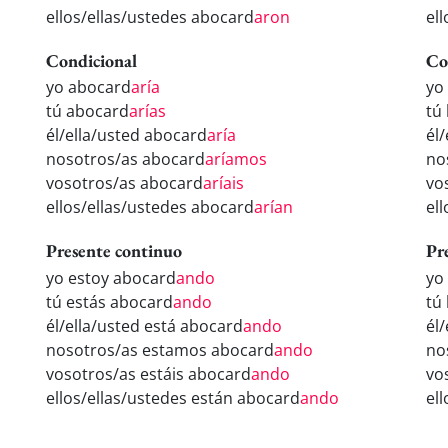
ellos/ellas/ustedes abocard
aron
el
Condicional
Co
yo abocard
aría
yo
tú abocard
arías
tú
él/ella/usted abocard
aría
él
nosotros/as abocard
aríamos
no
vosotros/as abocard
aríais
vo
ellos/ellas/ustedes abocard
arían
el
Presente continuo
Pr
yo estoy abocard
ando
yo
tú estás abocard
ando
tú
él/ella/usted está abocard
ando
él
nosotros/as estamos abocard
ando
no
vosotros/as estáis abocard
ando
vo
ellos/ellas/ustedes están abocard
ando
el