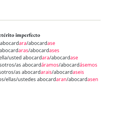
etérito imperfecto
 abocard
ara
/abocard
ase
 abocard
aras
/abocard
ases
/ella/usted abocard
ara
/abocard
ase
sotros/as abocard
áramos
/abocard
ásemos
sotros/as abocard
arais
/abocard
aseis
los/ellas/ustedes abocard
aran
/abocard
asen