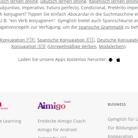
isch lernen online
,
Deutsch lernen online
,
Italienisch lernen onlin
ubjuntivo, Imperativo, Futuro perfecto, Condicional, Pretérito impe
h konjugiert? Tippen Sie einfach
Abocardar
in die Suchmaschine ei
z.B. “ein Verb konjugieren”. Gymglish bietet auch Spanischkurse an
gationsregeln zur Verfügung, um die
spanische Grammatik
zu beh
 Konjugation 🇫🇷
,
Spanische Konjugation 🇪🇸
,
Deutsche Konjugati
Konjugation 🇬🇧
(
Unregelmäßige Verben
,
Modalerben
).
Laden Sie unsere Apps kostenlos herunter:
BUSINESS
Gymglish für
e Learning
Entdecke Aimigo Coach
Für Bildungse
Aimigo for Android
Kooperation