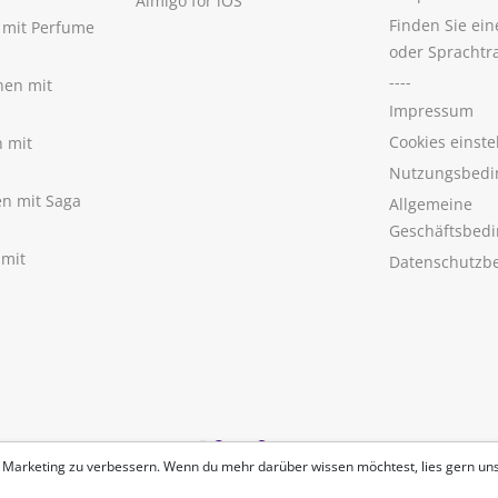
Aimigo for iOS
Finden Sie ei
n mit Perfume
oder Sprachtr
----
nen mit
Impressum
Cookies einste
n mit
Nutzungsbedi
nen mit Saga
Allgemeine
Geschäftsbed
 mit
Datenschutzb
 Marketing zu verbessern. Wenn du mehr darüber wissen möchtest, lies gern un