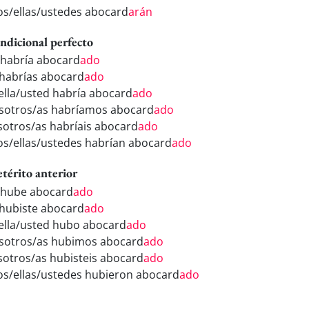
los/ellas/ustedes abocard
arán
ndicional perfecto
 habría abocard
ado
 habrías abocard
ado
/ella/usted habría abocard
ado
sotros/as habríamos abocard
ado
sotros/as habríais abocard
ado
los/ellas/ustedes habrían abocard
ado
etérito anterior
 hube abocard
ado
 hubiste abocard
ado
/ella/usted hubo abocard
ado
sotros/as hubimos abocard
ado
sotros/as hubisteis abocard
ado
los/ellas/ustedes hubieron abocard
ado