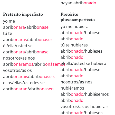
hayan abrib
onado
Pretérito imperfecto
Pretérito
pluscuamperfecto
yo me
yo me hubiera
abrib
onara
/abrib
onase
abrib
onado
/hubiese
tú te
abrib
onado
abrib
onaras
/abrib
onases
tú te hubieras
él/ella/usted se
abrib
onado
/hubieses
abrib
onara
/abrib
onase
abrib
onado
nosotros/as nos
él/ella/usted se hubiera
abrib
onáramos
/abrib
onásemos
abrib
onado
/hubiese
vosotros/as os
abrib
onado
abrib
onarais
/abrib
onaseis
nosotros/as nos
ellos/ellas/ustedes se
hubiéramos
abrib
onaran
/abrib
onasen
abrib
onado
/hubiésemos
abrib
onado
vosotros/as os hubierais
abrib
onado
/hubieseis