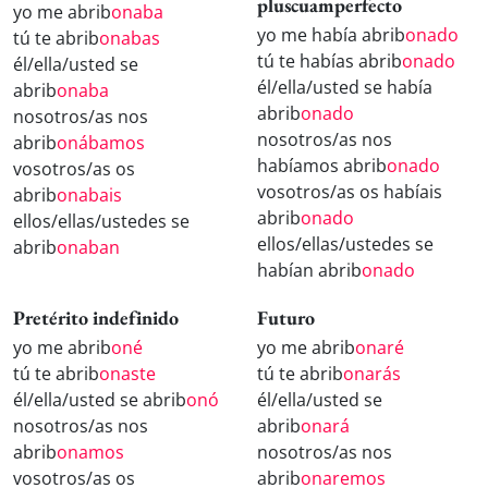
pluscuamperfecto
yo me abrib
onaba
yo me había abrib
onado
tú te abrib
onabas
tú te habías abrib
onado
él/ella/usted se
él/ella/usted se había
abrib
onaba
abrib
onado
nosotros/as nos
nosotros/as nos
abrib
onábamos
habíamos abrib
onado
vosotros/as os
vosotros/as os habíais
abrib
onabais
abrib
onado
ellos/ellas/ustedes se
ellos/ellas/ustedes se
abrib
onaban
habían abrib
onado
Pretérito indefinido
Futuro
yo me abrib
oné
yo me abrib
onaré
tú te abrib
onaste
tú te abrib
onarás
él/ella/usted se abrib
onó
él/ella/usted se
nosotros/as nos
abrib
onará
abrib
onamos
nosotros/as nos
vosotros/as os
abrib
onaremos