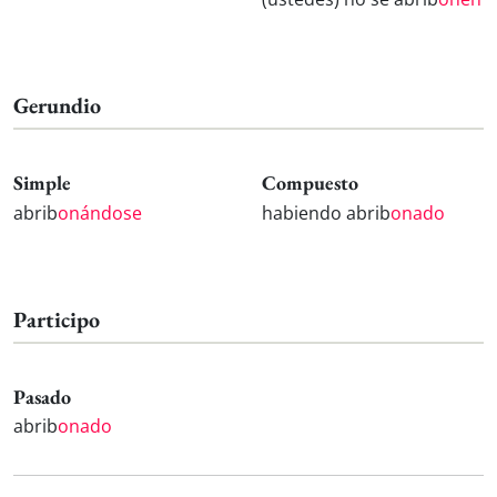
Gerundio
Simple
Compuesto
abrib
onándose
habiendo abrib
onado
Participo
Pasado
abrib
onado