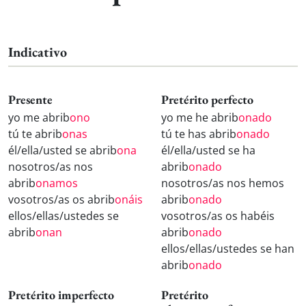
Indicativo
Presente
Pretérito perfecto
yo me abrib
ono
yo me he abrib
onado
tú te abrib
onas
tú te has abrib
onado
él/ella/usted se abrib
ona
él/ella/usted se ha
nosotros/as nos
abrib
onado
abrib
onamos
nosotros/as nos hemos
vosotros/as os abrib
onáis
abrib
onado
ellos/ellas/ustedes se
vosotros/as os habéis
abrib
onan
abrib
onado
ellos/ellas/ustedes se han
abrib
onado
Pretérito imperfecto
Pretérito