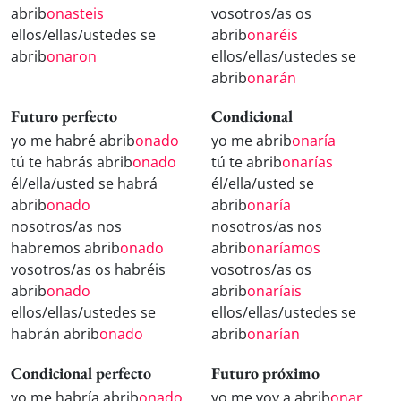
abrib
onasteis
vosotros/as os
ellos/ellas/ustedes se
abrib
onaréis
abrib
onaron
ellos/ellas/ustedes se
abrib
onarán
Futuro perfecto
Condicional
yo me habré abrib
onado
yo me abrib
onaría
tú te habrás abrib
onado
tú te abrib
onarías
él/ella/usted se habrá
él/ella/usted se
abrib
onado
abrib
onaría
nosotros/as nos
nosotros/as nos
habremos abrib
onado
abrib
onaríamos
vosotros/as os habréis
vosotros/as os
abrib
onado
abrib
onaríais
ellos/ellas/ustedes se
ellos/ellas/ustedes se
habrán abrib
onado
abrib
onarían
Condicional perfecto
Futuro próximo
yo me habría abrib
onado
yo me voy a abrib
onar