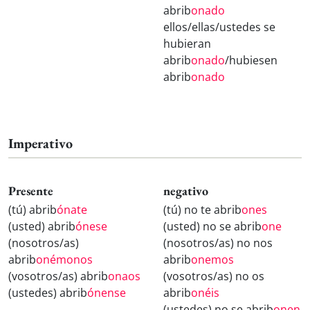
abrib
onado
ellos/ellas/ustedes se
hubieran
abrib
onado
/hubiesen
abrib
onado
Imperativo
Presente
negativo
(tú) abrib
ónate
(tú) no te abrib
ones
(usted) abrib
ónese
(usted) no se abrib
one
(nosotros/as)
(nosotros/as) no nos
abrib
onémonos
abrib
onemos
(vosotros/as) abrib
onaos
(vosotros/as) no os
(ustedes) abrib
ónense
abrib
onéis
(ustedes) no se abrib
onen