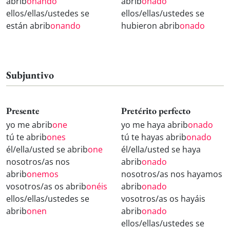
abrib
onando
abrib
onado
ellos/ellas/ustedes se
ellos/ellas/ustedes se
están abrib
onando
hubieron abrib
onado
Subjuntivo
Presente
Pretérito perfecto
yo me abrib
one
yo me haya abrib
onado
tú te abrib
ones
tú te hayas abrib
onado
él/ella/usted se abrib
one
él/ella/usted se haya
nosotros/as nos
abrib
onado
abrib
onemos
nosotros/as nos hayamos
vosotros/as os abrib
onéis
abrib
onado
ellos/ellas/ustedes se
vosotros/as os hayáis
abrib
onen
abrib
onado
ellos/ellas/ustedes se