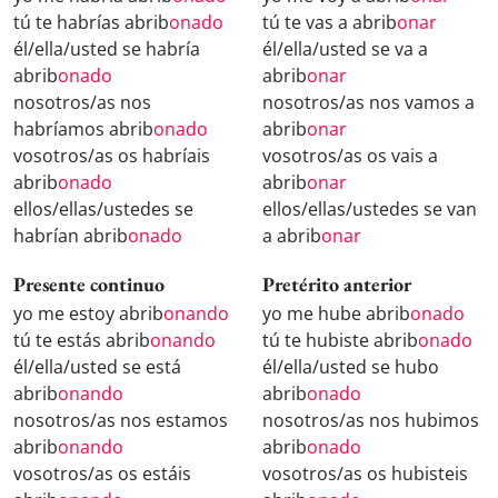
tú te habrías abrib
onado
tú te vas a abrib
onar
él/ella/usted se habría
él/ella/usted se va a
abrib
onado
abrib
onar
nosotros/as nos
nosotros/as nos vamos a
habríamos abrib
onado
abrib
onar
vosotros/as os habríais
vosotros/as os vais a
abrib
onado
abrib
onar
ellos/ellas/ustedes se
ellos/ellas/ustedes se van
habrían abrib
onado
a abrib
onar
Presente continuo
Pretérito anterior
yo me estoy abrib
onando
yo me hube abrib
onado
tú te estás abrib
onando
tú te hubiste abrib
onado
él/ella/usted se está
él/ella/usted se hubo
abrib
onando
abrib
onado
nosotros/as nos estamos
nosotros/as nos hubimos
abrib
onando
abrib
onado
vosotros/as os estáis
vosotros/as os hubisteis