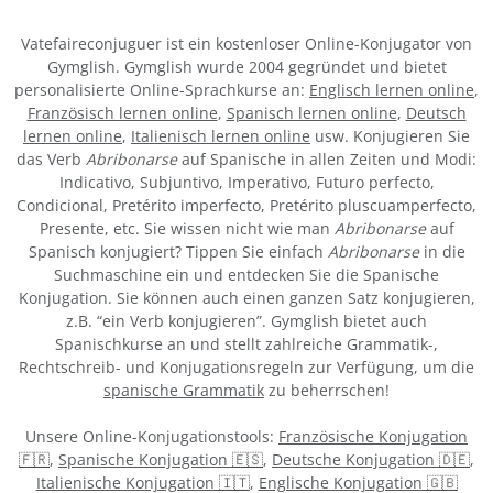
Vatefaireconjuguer ist ein kostenloser Online-Konjugator von
Gymglish. Gymglish wurde 2004 gegründet und bietet
personalisierte Online-Sprachkurse an:
Englisch lernen online
,
Französisch lernen online
,
Spanisch lernen online
,
Deutsch
lernen online
,
Italienisch lernen online
usw. Konjugieren Sie
das Verb
Abribonarse
auf Spanische in allen Zeiten und Modi:
Indicativo, Subjuntivo, Imperativo, Futuro perfecto,
Condicional, Pretérito imperfecto, Pretérito pluscuamperfecto,
Presente, etc. Sie wissen nicht wie man
Abribonarse
auf
Spanisch konjugiert? Tippen Sie einfach
Abribonarse
in die
Suchmaschine ein und entdecken Sie die Spanische
Konjugation. Sie können auch einen ganzen Satz konjugieren,
z.B. “ein Verb konjugieren”. Gymglish bietet auch
Spanischkurse an und stellt zahlreiche Grammatik-,
Rechtschreib- und Konjugationsregeln zur Verfügung, um die
spanische Grammatik
zu beherrschen!
Unsere Online-Konjugationstools:
Französische Konjugation
🇫🇷
,
Spanische Konjugation 🇪🇸
,
Deutsche Konjugation 🇩🇪
,
Italienische Konjugation 🇮🇹
,
Englische Konjugation 🇬🇧