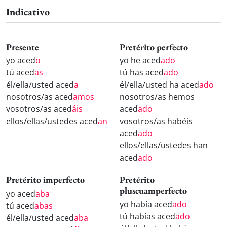
Indicativo
Presente
Pretérito perfecto
yo aced
o
yo he aced
ado
tú aced
as
tú has aced
ado
él/ella/usted aced
a
él/ella/usted ha aced
ado
nosotros/as aced
amos
nosotros/as hemos
vosotros/as aced
áis
aced
ado
ellos/ellas/ustedes aced
an
vosotros/as habéis
aced
ado
ellos/ellas/ustedes han
aced
ado
Pretérito imperfecto
Pretérito
pluscuamperfecto
yo aced
aba
yo había aced
ado
tú aced
abas
tú habías aced
ado
él/ella/usted aced
aba