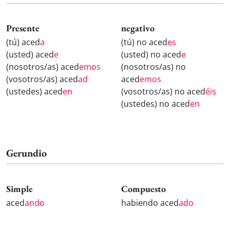
Presente
negativo
(tú) aced
a
(tú) no aced
es
(usted) aced
e
(usted) no aced
e
(nosotros/as) aced
emos
(nosotros/as) no
(vosotros/as) aced
ad
aced
emos
(ustedes) aced
en
(vosotros/as) no aced
éis
(ustedes) no aced
en
Gerundio
Simple
Compuesto
aced
ando
habiendo aced
ado