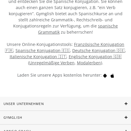
und entdecken Sie die Spanische Konjugation. Sie können
auch einen ganzen Satz konjugieren, z.B. “ein Verb
konjugieren”. Gymglish bietet auch Spanischkurse an und
stellt zahlreiche Grammatik-, Rechtschreib- und
Konjugationsregeln zur Verfügung, um die
spanische
Grammatik
zu beherrschen!
Unsere Online-Konjugationstools:
Französische Konjugation
🇫🇷
,
Spanische Konjugation 🇪🇸
,
Deutsche Konjugation 🇩🇪
,
Italienische Konjugation 🇮🇹
,
Englische Konjugation 🇬🇧
(
Unregelmäßige Verben
,
Modalerben
).
Laden Sie unsere Apps kostenlos herunter:
UNSER UNTERNEHMEN
GYMGLISH