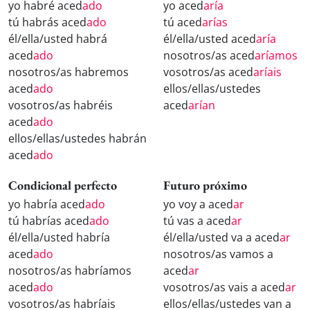
yo habré aced
ado
yo aced
aría
tú habrás aced
ado
tú aced
arías
él/ella/usted habrá
él/ella/usted aced
aría
aced
ado
nosotros/as aced
aríamos
nosotros/as habremos
vosotros/as aced
aríais
aced
ado
ellos/ellas/ustedes
vosotros/as habréis
aced
arían
aced
ado
ellos/ellas/ustedes habrán
aced
ado
Condicional perfecto
Futuro próximo
yo habría aced
ado
yo voy a aced
ar
tú habrías aced
ado
tú vas a aced
ar
él/ella/usted habría
él/ella/usted va a aced
ar
aced
ado
nosotros/as vamos a
nosotros/as habríamos
aced
ar
aced
ado
vosotros/as vais a aced
ar
vosotros/as habríais
ellos/ellas/ustedes van a