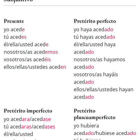
Presente
Pretérito perfecto
yo aced
e
yo haya aced
ado
tú aced
es
tú hayas aced
ado
él/ella/usted aced
e
él/ella/usted haya
nosotros/as aced
emos
aced
ado
vosotros/as aced
éis
nosotros/as hayamos
ellos/ellas/ustedes aced
en
aced
ado
vosotros/as hayáis
aced
ado
ellos/ellas/ustedes hayan
aced
ado
Pretérito imperfecto
Pretérito
pluscuamperfecto
yo aced
ara
/aced
ase
yo hubiera
tú aced
aras
/aced
ases
aced
ado
/hubiese aced
ado
él/ella/usted