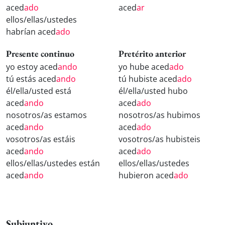
aced
ado
aced
ar
ellos/ellas/ustedes
habrían aced
ado
Presente continuo
Pretérito anterior
yo estoy aced
ando
yo hube aced
ado
tú estás aced
ando
tú hubiste aced
ado
él/ella/usted está
él/ella/usted hubo
aced
ando
aced
ado
nosotros/as estamos
nosotros/as hubimos
aced
ando
aced
ado
vosotros/as estáis
vosotros/as hubisteis
aced
ando
aced
ado
ellos/ellas/ustedes están
ellos/ellas/ustedes
aced
ando
hubieron aced
ado
Subjuntivo