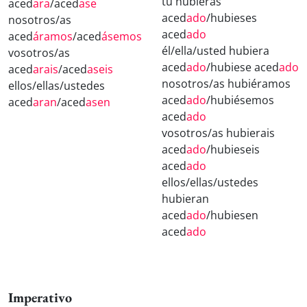
tú hubieras
aced
ara
/aced
ase
aced
ado
/hubieses
nosotros/as
aced
ado
aced
áramos
/aced
ásemos
él/ella/usted hubiera
vosotros/as
aced
ado
/hubiese aced
ado
aced
arais
/aced
aseis
nosotros/as hubiéramos
ellos/ellas/ustedes
aced
ado
/hubiésemos
aced
aran
/aced
asen
aced
ado
vosotros/as hubierais
aced
ado
/hubieseis
aced
ado
ellos/ellas/ustedes
hubieran
aced
ado
/hubiesen
aced
ado
Imperativo