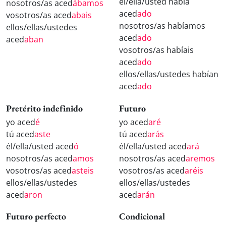
él/ella/usted había
nosotros/as aced
ábamos
aced
ado
vosotros/as aced
abais
nosotros/as habíamos
ellos/ellas/ustedes
aced
ado
aced
aban
vosotros/as habíais
aced
ado
ellos/ellas/ustedes habían
aced
ado
Pretérito indefinido
Futuro
yo aced
é
yo aced
aré
tú aced
aste
tú aced
arás
él/ella/usted aced
ó
él/ella/usted aced
ará
nosotros/as aced
amos
nosotros/as aced
aremos
vosotros/as aced
asteis
vosotros/as aced
aréis
ellos/ellas/ustedes
ellos/ellas/ustedes
aced
aron
aced
arán
Futuro perfecto
Condicional