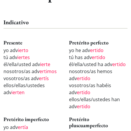
Indicativo
Presente
Pretérito perfecto
yo adv
ierto
yo he adv
ertido
tú adv
iertes
tú has adv
ertido
él/ella/usted adv
ierte
él/ella/usted ha adv
ertido
nosotros/as adv
ertimos
nosotros/as hemos
vosotros/as adv
ertís
adv
ertido
ellos/ellas/ustedes
vosotros/as habéis
adv
ierten
adv
ertido
ellos/ellas/ustedes han
adv
ertido
Pretérito imperfecto
Pretérito
pluscuamperfecto
yo adv
ertía