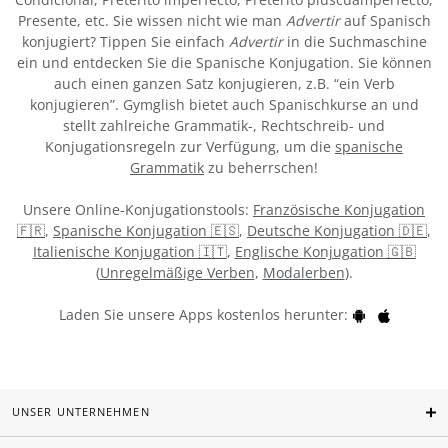
Presente, etc. Sie wissen nicht wie man
Advertir
auf Spanisch
konjugiert? Tippen Sie einfach
Advertir
in die Suchmaschine
ein und entdecken Sie die Spanische Konjugation. Sie können
auch einen ganzen Satz konjugieren, z.B. “ein Verb
konjugieren”. Gymglish bietet auch Spanischkurse an und
stellt zahlreiche Grammatik-, Rechtschreib- und
Konjugationsregeln zur Verfügung, um die
spanische
Grammatik
zu beherrschen!
Unsere Online-Konjugationstools:
Französische Konjugation
🇫🇷
,
Spanische Konjugation 🇪🇸
,
Deutsche Konjugation 🇩🇪
,
Italienische Konjugation 🇮🇹
,
Englische Konjugation 🇬🇧
(
Unregelmäßige Verben
,
Modalerben
).
Laden Sie unsere Apps kostenlos herunter:
UNSER UNTERNEHMEN