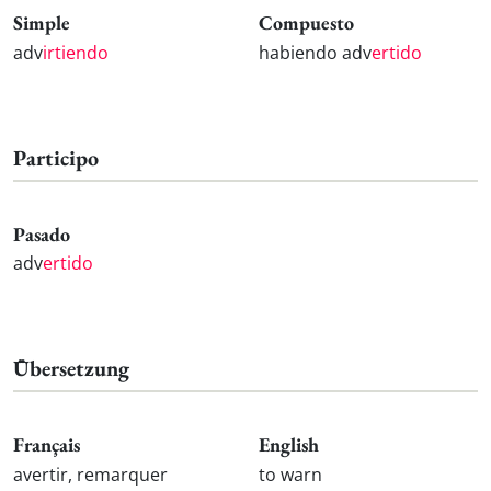
Simple
Compuesto
adv
irtiendo
habiendo adv
ertido
Participo
Pasado
adv
ertido
Übersetzung
Français
English
avertir, remarquer
to warn