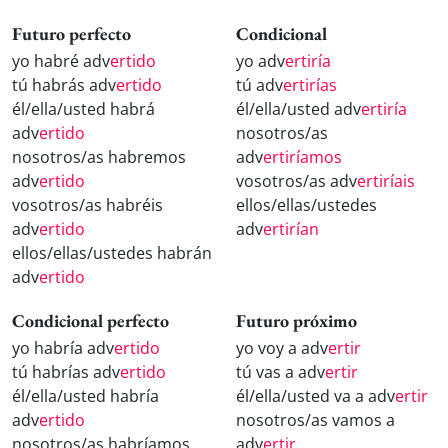
Futuro perfecto
Condicional
yo habré adv
ertido
yo adv
ertiría
tú habrás adv
ertido
tú adv
ertirías
él/ella/usted habrá
él/ella/usted adv
ertiría
adv
ertido
nosotros/as
nosotros/as habremos
adv
ertiríamos
adv
ertido
vosotros/as adv
ertiríais
vosotros/as habréis
ellos/ellas/ustedes
adv
ertido
adv
ertirían
ellos/ellas/ustedes habrán
adv
ertido
Condicional perfecto
Futuro próximo
yo habría adv
ertido
yo voy a adv
ertir
tú habrías adv
ertido
tú vas a adv
ertir
él/ella/usted habría
él/ella/usted va a adv
ertir
adv
ertido
nosotros/as vamos a
nosotros/as habríamos
adv
ertir