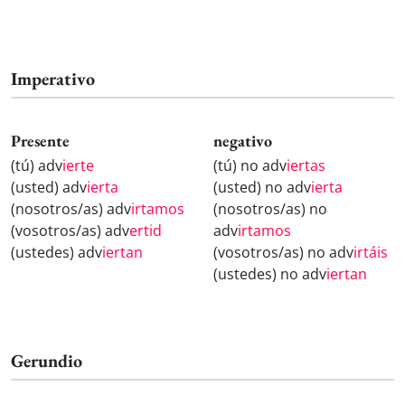
Imperativo
Presente
negativo
(tú) adv
ierte
(tú) no adv
iertas
(usted) adv
ierta
(usted) no adv
ierta
(nosotros/as) adv
irtamos
(nosotros/as) no
(vosotros/as) adv
ertid
adv
irtamos
(ustedes) adv
iertan
(vosotros/as) no adv
irtáis
(ustedes) no adv
iertan
Gerundio