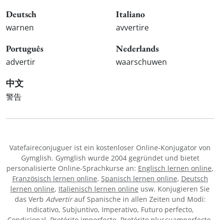
Deutsch
Italiano
warnen
avvertire
Português
Nederlands
advertir
waarschuwen
中文
警告
Vatefaireconjuguer ist ein kostenloser Online-Konjugator von
Gymglish. Gymglish wurde 2004 gegründet und bietet
personalisierte Online-Sprachkurse an:
Englisch lernen online
,
Französisch lernen online
,
Spanisch lernen online
,
Deutsch
lernen online
,
Italienisch lernen online
usw. Konjugieren Sie
das Verb
Advertir
auf Spanische in allen Zeiten und Modi:
Indicativo, Subjuntivo, Imperativo, Futuro perfecto,
Condicional, Pretérito imperfecto, Pretérito pluscuamperfecto,