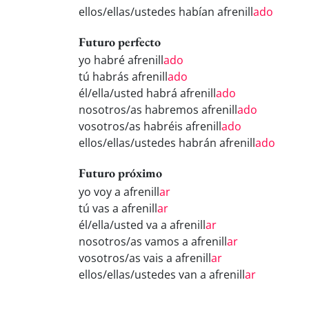
ellos/ellas/ustedes habían afrenill
ado
Futuro perfecto
yo habré afrenill
ado
tú habrás afrenill
ado
él/ella/usted habrá afrenill
ado
nosotros/as habremos afrenill
ado
vosotros/as habréis afrenill
ado
ellos/ellas/ustedes habrán afrenill
ado
Futuro próximo
yo voy a afrenill
ar
tú vas a afrenill
ar
él/ella/usted va a afrenill
ar
nosotros/as vamos a afrenill
ar
vosotros/as vais a afrenill
ar
ellos/ellas/ustedes van a afrenill
ar