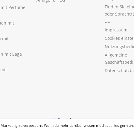
Aimigo for iOS
Finden Sie ei
n mit Perfume
oder Sprachtr
----
nen mit
Impressum
Cookies einste
n mit
Nutzungsbedi
nen mit Saga
Allgemeine
Geschäftsbed
 mit
Datenschutzb
 Marketing zu verbessern. Wenn du mehr darüber wissen möchtest, lies gern un