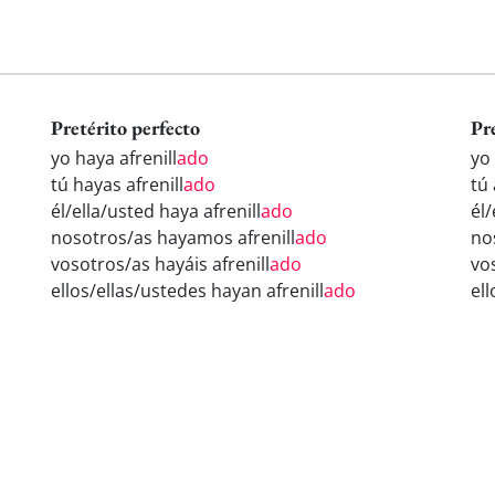
Pretérito perfecto
Pr
yo haya afrenill
ado
yo 
tú hayas afrenill
ado
tú 
él/ella/usted haya afrenill
ado
él/
nosotros/as hayamos afrenill
ado
no
vosotros/as hayáis afrenill
ado
vos
ellos/ellas/ustedes hayan afrenill
ado
ell