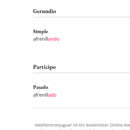
Gerundio
Simple
afrenill
ando
Participo
Pasado
afrenill
ado
Vatefaireconjuguer ist ein kostenloser Online-