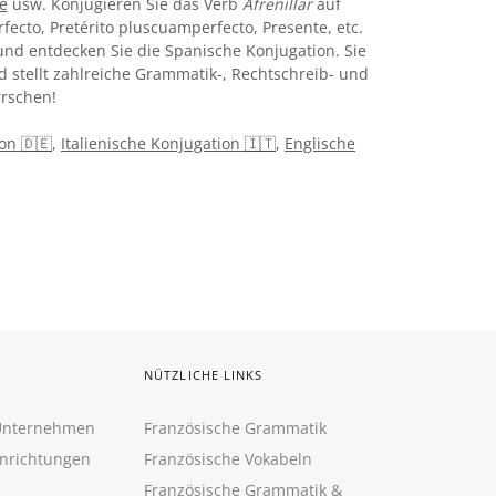
e
usw. Konjugieren Sie das Verb
Afrenillar
auf
rfecto, Pretérito pluscuamperfecto, Presente, etc.
nd entdecken Sie die Spanische Konjugation. Sie
d stellt zahlreiche Grammatik-, Rechtschreib- und
rschen!
on 🇩🇪
,
Italienische Konjugation 🇮🇹
,
Englische
NÜTZLICHE LINKS
 Unternehmen
Französische Grammatik
inrichtungen
Französische Vokabeln
Französische Grammatik &