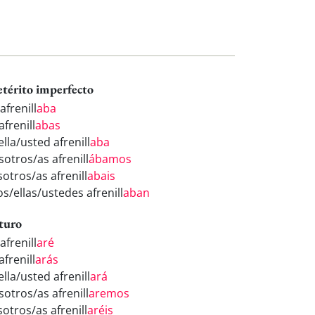
etérito imperfecto
afrenill
aba
afrenill
abas
ella/usted afrenill
aba
sotros/as afrenill
ábamos
otros/as afrenill
abais
os/ellas/ustedes afrenill
aban
turo
afrenill
aré
afrenill
arás
ella/usted afrenill
ará
sotros/as afrenill
aremos
otros/as afrenill
aréis