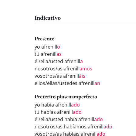
Indicativo
Presente
yo afrenill
o
tú afrenill
as
él/ella/usted afrenill
a
nosotros/as afrenill
amos
vosotros/as afrenill
áis
ellos/ellas/ustedes afrenill
an
Pretérito pluscuamperfecto
yo había afrenill
ado
tú habías afrenill
ado
él/ella/usted había afrenill
ado
nosotros/as habíamos afrenill
ado
vosotros/as habíais afrenill
ado