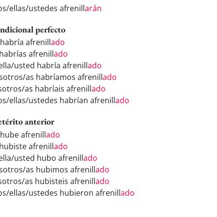
os/ellas/ustedes afrenill
arán
ndicional perfecto
habría afrenill
ado
habrías afrenill
ado
ella/usted habría afrenill
ado
sotros/as habríamos afrenill
ado
otros/as habríais afrenill
ado
os/ellas/ustedes habrían afrenill
ado
etérito anterior
hube afrenill
ado
hubiste afrenill
ado
ella/usted hubo afrenill
ado
sotros/as hubimos afrenill
ado
otros/as hubisteis afrenill
ado
os/ellas/ustedes hubieron afrenill
ado