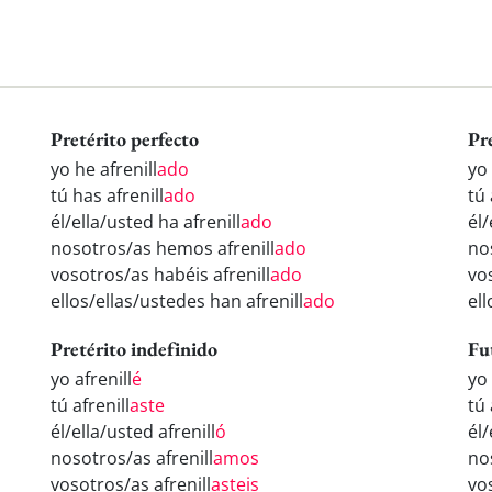
Pretérito perfecto
Pr
yo he afrenill
ado
yo 
tú has afrenill
ado
tú 
él/ella/usted ha afrenill
ado
él/
nosotros/as hemos afrenill
ado
no
vosotros/as habéis afrenill
ado
vos
ellos/ellas/ustedes han afrenill
ado
ell
Pretérito indefinido
Fu
yo afrenill
é
yo 
tú afrenill
aste
tú 
él/ella/usted afrenill
ó
él/
nosotros/as afrenill
amos
no
vosotros/as afrenill
asteis
vos