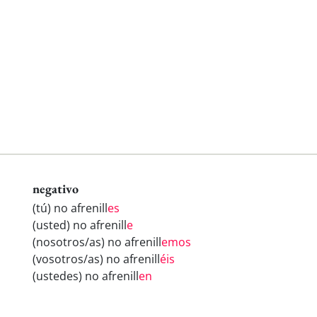
negativo
(tú) no afrenill
es
(usted) no afrenill
e
(nosotros/as) no afrenill
emos
(vosotros/as) no afrenill
éis
(ustedes) no afrenill
en