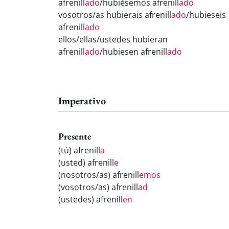
afrenill
ado
/hubiésemos afrenill
ado
vosotros/as hubierais afrenill
ado
/hubieseis
afrenill
ado
ellos/ellas/ustedes hubieran
afrenill
ado
/hubiesen afrenill
ado
Imperativo
Presente
(tú) afrenill
a
(usted) afrenill
e
(nosotros/as) afrenill
emos
(vosotros/as) afrenill
ad
(ustedes) afrenill
en