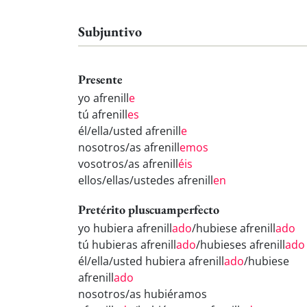
Subjuntivo
Presente
yo afrenill
e
tú afrenill
es
él/ella/usted afrenill
e
nosotros/as afrenill
emos
vosotros/as afrenill
éis
ellos/ellas/ustedes afrenill
en
Pretérito pluscuamperfecto
yo hubiera afrenill
ado
/hubiese afrenill
ado
tú hubieras afrenill
ado
/hubieses afrenill
ado
él/ella/usted hubiera afrenill
ado
/hubiese
afrenill
ado
nosotros/as hubiéramos