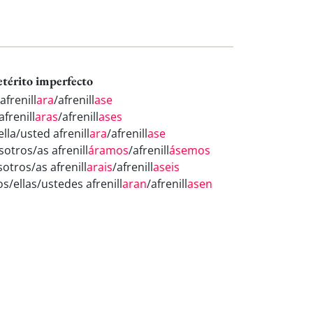
etérito imperfecto
afrenill
ara
/afrenill
ase
afrenill
aras
/afrenill
ases
ella/usted afrenill
ara
/afrenill
ase
sotros/as afrenill
áramos
/afrenill
ásemos
otros/as afrenill
arais
/afrenill
aseis
os/ellas/ustedes afrenill
aran
/afrenill
asen