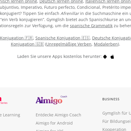
isch lernen online
,
Deutsch lernen online
,
Italienisch lernen onlin
ubjuntivo, Imperativo, Futuro perfecto, Condicional, Pretérito impe
konjugiert? Tippen Sie einfach
Afrenillar
in die Suchmaschine ein u
“ein Verb konjugieren”. Gymglish bietet auch Spanischkurse an un
tionsregeln zur Verfügung, um die
spanische Grammatik
zu beher
 Konjugation 🇫🇷
,
Spanische Konjugation 🇪🇸
,
Deutsche Konjugati
Konjugation 🇬🇧
(
Unregelmäßige Verben
,
Modalerben
).
Laden Sie unsere Apps kostenlos herunter:
BUSINESS
Gymglish für
e Learning
Entdecke Aimigo Coach
Für Bildungse
Aimigo for Android
Kooperation