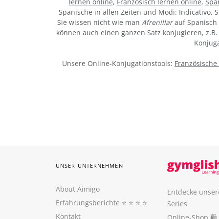
lernen online
,
Französisch lernen online
,
Span
Spanische in allen Zeiten und Modi: Indicativo, S
Sie wissen nicht wie man
Afrenillar
auf Spanisch 
können auch einen ganzen Satz konjugieren, z.B. 
Konjuga
Unsere Online-Konjugationstools:
Französische
UNSER UNTERNEHMEN
About Aimigo
Entdecke unser
Erfahrungsberichte
⭐️ ⭐️ ⭐️ ⭐️
Series
Kontakt
Online-Shop 🛍