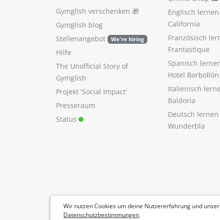
Gymglish verschenken
🎁
Englisch lerne
California
Gymglish blog
Französisch ler
Stellenangebot
We're hiring
Frantastique
Hilfe
Spanisch lerne
The Unofficial Story of
Hotel Borbollón
Gymglish
Italienisch ler
Projekt 'Social Impact'
Baldoria
Presseraum
Deutsch lernen
Status
Wunderbla
Wir nutzen Cookies um deine Nutzererfahrung und unser
Datenschutzbestimmungen
.