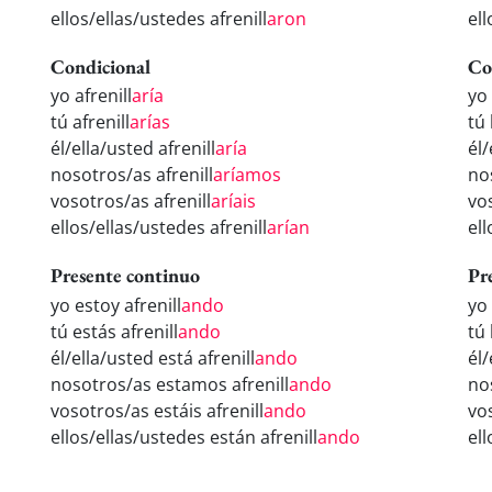
ellos/ellas/ustedes afrenill
aron
ell
Condicional
Co
yo afrenill
aría
yo 
tú afrenill
arías
tú 
él/ella/usted afrenill
aría
él/
nosotros/as afrenill
aríamos
no
vosotros/as afrenill
aríais
vos
ellos/ellas/ustedes afrenill
arían
ell
Presente continuo
Pr
yo estoy afrenill
ando
yo 
tú estás afrenill
ando
tú 
él/ella/usted está afrenill
ando
él/
nosotros/as estamos afrenill
ando
no
vosotros/as estáis afrenill
ando
vos
ellos/ellas/ustedes están afrenill
ando
ell