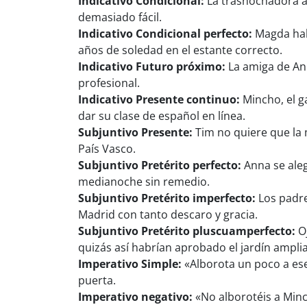
Indicativo Condicional:
La trasnochadora al
demasiado fácil.
Indicativo Condicional perfecto:
Magda habr
años de soledad en el estante correcto.
Indicativo Futuro próximo:
La amiga de Ann
profesional.
Indicativo Presente continuo:
Mincho, el g
dar su clase de español en línea.
Subjuntivo Presente:
Tim no quiere que la 
País Vasco.
Subjuntivo Pretérito perfecto:
Anna se aleg
medianoche sin remedio.
Subjuntivo Pretérito imperfecto:
Los padre
Madrid con tanto descaro y gracia.
Subjuntivo Pretérito pluscuamperfecto:
Oj
quizás así habrían aprobado el jardín ampli
Imperativo Simple:
«Alborota un poco a ese
puerta.
Imperativo negativo:
«No alborotéis a Minch