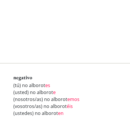
negativo
(tú) no alborot
es
(usted) no alborot
e
(nosotros/as) no alborot
emos
(vosotros/as) no alborot
éis
(ustedes) no alborot
en