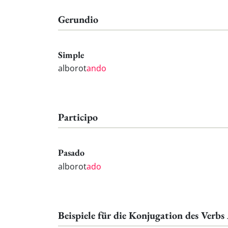
Gerundio
Simple
alborot
ando
Participo
Pasado
alborot
ado
Beispiele für die Konjugation des Verbs