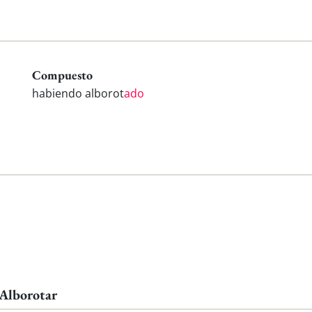
Compuesto
habiendo alborot
ado
 Alborotar