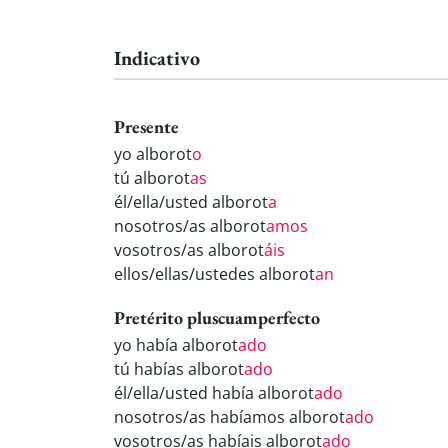
Indicativo
Presente
yo alborot
o
tú alborot
as
él/ella/usted alborot
a
nosotros/as alborot
amos
vosotros/as alborot
áis
ellos/ellas/ustedes alborot
an
Pretérito pluscuamperfecto
yo había alborot
ado
tú habías alborot
ado
él/ella/usted había alborot
ado
nosotros/as habíamos alborot
ado
vosotros/as habíais alborot
ado