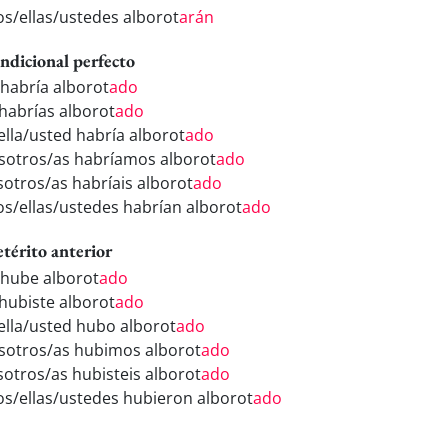
los/ellas/ustedes alborot
arán
ndicional perfecto
 habría alborot
ado
 habrías alborot
ado
/ella/usted habría alborot
ado
sotros/as habríamos alborot
ado
sotros/as habríais alborot
ado
los/ellas/ustedes habrían alborot
ado
etérito anterior
 hube alborot
ado
 hubiste alborot
ado
/ella/usted hubo alborot
ado
sotros/as hubimos alborot
ado
sotros/as hubisteis alborot
ado
los/ellas/ustedes hubieron alborot
ado