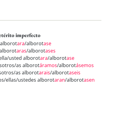
etérito imperfecto
 alborot
ara
/alborot
ase
 alborot
aras
/alborot
ases
ella/usted alborot
ara
/alborot
ase
sotros/as alborot
áramos
/alborot
ásemos
sotros/as alborot
arais
/alborot
aseis
los/ellas/ustedes alborot
aran
/alborot
asen