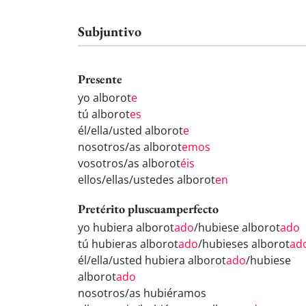
Subjuntivo
Presente
yo alborot
e
tú alborot
es
él/ella/usted alborot
e
nosotros/as alborot
emos
vosotros/as alborot
éis
ellos/ellas/ustedes alborot
en
Pretérito pluscuamperfecto
yo hubiera alborot
ado
/hubiese alborot
ado
tú hubieras alborot
ado
/hubieses alborot
ad
él/ella/usted hubiera alborot
ado
/hubiese
alborot
ado
nosotros/as hubiéramos