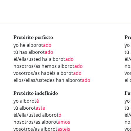
Pretérito perfecto
Pr
yo he alborot
ado
yo
tú has alborot
ado
tú
él/ella/usted ha alborot
ado
él/
nosotros/as hemos alborot
ado
no
vosotros/as habéis alborot
ado
vo
ellos/ellas/ustedes han alborot
ado
el
Pretérito indefinido
Fu
yo alborot
é
yo
tú alborot
aste
tú
él/ella/usted alborot
ó
él/
nosotros/as alborot
amos
no
vosotros/as alborot
asteis
vo