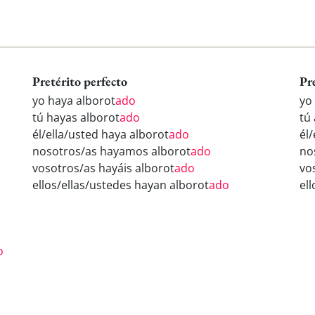
Pretérito perfecto
Pr
yo haya alborot
ado
yo
tú hayas alborot
ado
tú
él/ella/usted haya alborot
ado
él/
nosotros/as hayamos alborot
ado
no
vosotros/as hayáis alborot
ado
vo
ellos/ellas/ustedes hayan alborot
ado
el
o