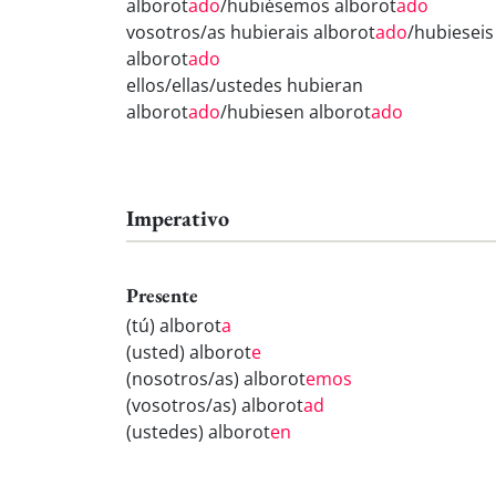
alborot
ado
/hubiésemos alborot
ado
vosotros/as hubierais alborot
ado
/hubieseis
alborot
ado
ellos/ellas/ustedes hubieran
alborot
ado
/hubiesen alborot
ado
Imperativo
Presente
(tú) alborot
a
(usted) alborot
e
(nosotros/as) alborot
emos
(vosotros/as) alborot
ad
(ustedes) alborot
en