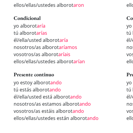
ellos/ellas/ustedes alborot
aron
el
Condicional
Co
yo alborot
aría
yo
tú alborot
arías
tú
él/ella/usted alborot
aría
él
nosotros/as alborot
aríamos
no
vosotros/as alborot
aríais
vo
ellos/ellas/ustedes alborot
arían
el
Presente continuo
Pr
yo estoy alborot
ando
yo
tú estás alborot
ando
tú
él/ella/usted está alborot
ando
él
nosotros/as estamos alborot
ando
no
vosotros/as estáis alborot
ando
vo
ellos/ellas/ustedes están alborot
ando
el