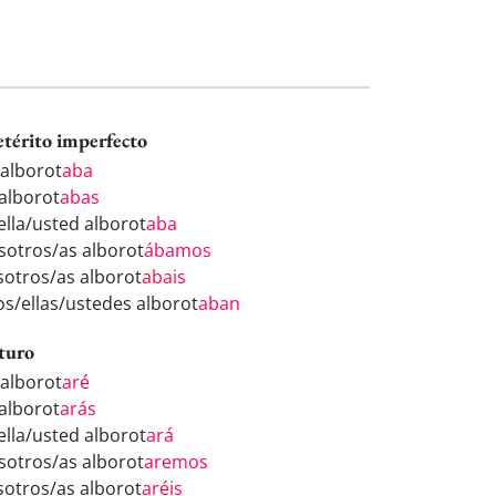
etérito imperfecto
 alborot
aba
 alborot
abas
ella/usted alborot
aba
sotros/as alborot
ábamos
sotros/as alborot
abais
los/ellas/ustedes alborot
aban
turo
 alborot
aré
 alborot
arás
ella/usted alborot
ará
sotros/as alborot
aremos
sotros/as alborot
aréis