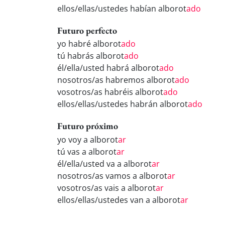
ellos/ellas/ustedes habían alborot
ado
Futuro perfecto
yo habré alborot
ado
tú habrás alborot
ado
él/ella/usted habrá alborot
ado
nosotros/as habremos alborot
ado
vosotros/as habréis alborot
ado
ellos/ellas/ustedes habrán alborot
ado
Futuro próximo
yo voy a alborot
ar
tú vas a alborot
ar
él/ella/usted va a alborot
ar
nosotros/as vamos a alborot
ar
vosotros/as vais a alborot
ar
ellos/ellas/ustedes van a alborot
ar