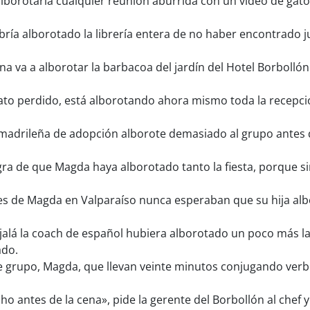
borotaría cualquier reunión aburrida con un vídeo de gato
ía alborotado la librería entera de no haber encontrado j
a va a alborotar la barbacoa del jardín del Hotel Borbollón
ato perdido, está alborotando ahora mismo toda la recepci
madrileña de adopción alborote demasiado al grupo antes de
ra de que Magda haya alborotado tanto la fiesta, porque sin
s de Magda en Valparaíso nunca esperaban que su hija albo
alá la coach de español hubiera alborotado un poco más la 
ado.
 grupo, Magda, que llevan veinte minutos conjugando verbo
o antes de la cena», pide la gerente del Borbollón al chef 