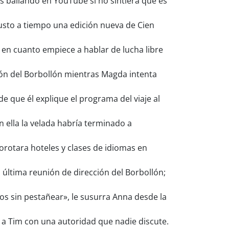
s bailando en YouTube si no sintiera que es
usto a tiempo una edición nueva de Cien
 en cuanto empiece a hablar de lucha libre
ón del Borbollón mientras Magda intenta
 que él explique el programa del viaje al
 ella la velada habría terminado a
rotara hoteles y clases de idiomas en
última reunión de dirección del Borbollón;
s sin pestañear», le susurra Anna desde la
y a Tim con una autoridad que nadie discute.