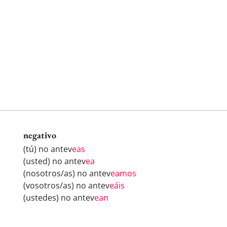
negativo
(tú) no antev
eas
(usted) no antev
ea
(nosotros/as) no antev
eamos
(vosotros/as) no antev
eáis
(ustedes) no antev
ean