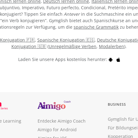
nisch lernen online
,
Deutsch lernen online
,
Italienisch lernen onli
ubjuntivo, Imperativo, Futuro perfecto, Condicional, Pretérito impe
konjugiert? Tippen Sie einfach
Antever
in die Suchmaschine ein un
“ein Verb konjugieren”. Gymglish bietet auch Spanischkurse an un
tionsregeln zur Verfügung, um die
spanische Grammatik
zu beher
 Konjugation 🇫🇷
,
Spanische Konjugation 🇪🇸
,
Deutsche Konjugati
Konjugation 🇬🇧
(
Unregelmäßige Verben
,
Modalerben
).
Laden Sie unsere Apps kostenlos herunter:
BUSINESS
Gymglish für
e Learning
Entdecke Aimigo Coach
Für Bildungse
Aimigo for Android
Kooperation