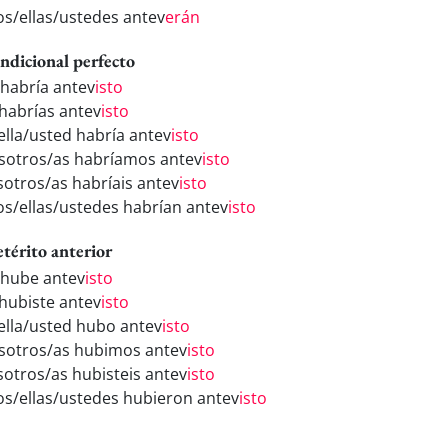
los/ellas/ustedes antev
erán
ndicional perfecto
 habría antev
isto
 habrías antev
isto
/ella/usted habría antev
isto
sotros/as habríamos antev
isto
sotros/as habríais antev
isto
los/ellas/ustedes habrían antev
isto
etérito anterior
 hube antev
isto
 hubiste antev
isto
/ella/usted hubo antev
isto
sotros/as hubimos antev
isto
sotros/as hubisteis antev
isto
los/ellas/ustedes hubieron antev
isto