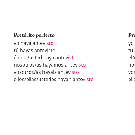
Pretérito perfecto
Pr
yo haya antev
isto
yo
tú hayas antev
isto
tú
él/ella/usted haya antev
isto
él
nosotros/as hayamos antev
isto
no
vosotros/as hayáis antev
isto
vo
ellos/ellas/ustedes hayan antev
isto
el