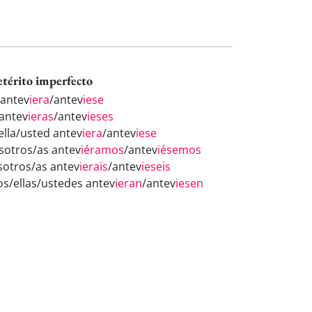
etérito imperfecto
 antev
iera
/antev
iese
 antev
ieras
/antev
ieses
/ella/usted antev
iera
/antev
iese
sotros/as antev
iéramos
/antev
iésemos
sotros/as antev
ierais
/antev
ieseis
los/ellas/ustedes antev
ieran
/antev
iesen