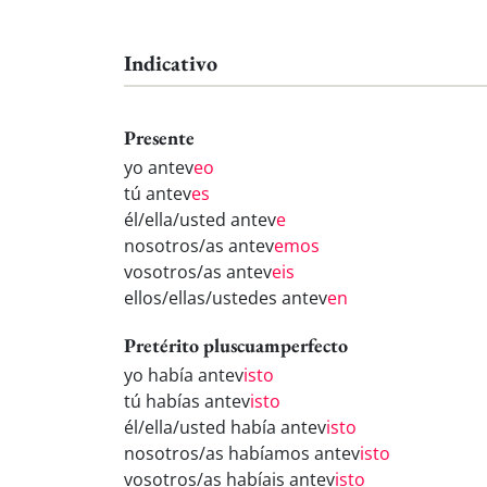
Indicativo
Presente
yo antev
eo
tú antev
es
él/ella/usted antev
e
nosotros/as antev
emos
vosotros/as antev
eis
ellos/ellas/ustedes antev
en
Pretérito pluscuamperfecto
yo había antev
isto
tú habías antev
isto
él/ella/usted había antev
isto
nosotros/as habíamos antev
isto
vosotros/as habíais antev
isto