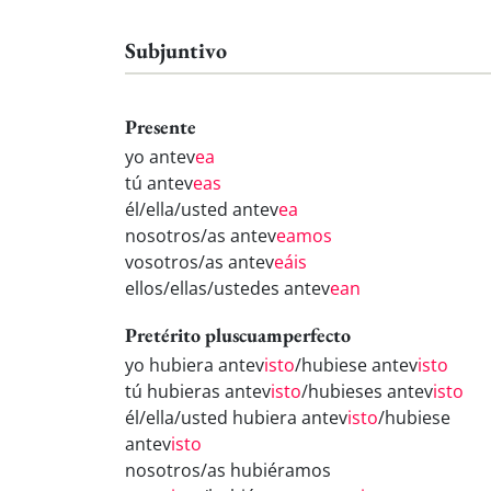
Subjuntivo
Presente
yo antev
ea
tú antev
eas
él/ella/usted antev
ea
nosotros/as antev
eamos
vosotros/as antev
eáis
ellos/ellas/ustedes antev
ean
Pretérito pluscuamperfecto
yo hubiera antev
isto
/hubiese antev
isto
tú hubieras antev
isto
/hubieses antev
isto
él/ella/usted hubiera antev
isto
/hubiese
antev
isto
nosotros/as hubiéramos