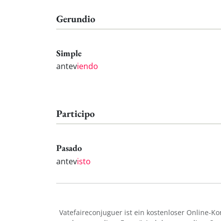
Gerundio
Simple
antev
iendo
Participo
Pasado
antev
isto
Vatefaireconjuguer ist ein kostenloser Online-