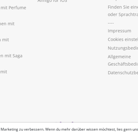
Aimigo for iOS
Finden Sie ei
n mit Perfume
oder Sprachtr
----
nen mit
Impressum
Cookies einste
n mit
Nutzungsbedi
nen mit Saga
Allgemeine
Geschäftsbed
 mit
Datenschutzb
 Marketing zu verbessern. Wenn du mehr darüber wissen möchtest, lies gern un