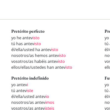
Pretérito perfecto
Pr
yo he antev
isto
yo
tú has antev
isto
tú
él/ella/usted ha antev
isto
él
nosotros/as hemos antev
isto
no
vosotros/as habéis antev
isto
vo
ellos/ellas/ustedes han antev
isto
el
Pretérito indefinido
Fu
yo antev
i
yo
tú antev
iste
tú
él/ella/usted antev
io
él
nosotros/as antev
imos
no
vosotros/as antev
isteis
vo