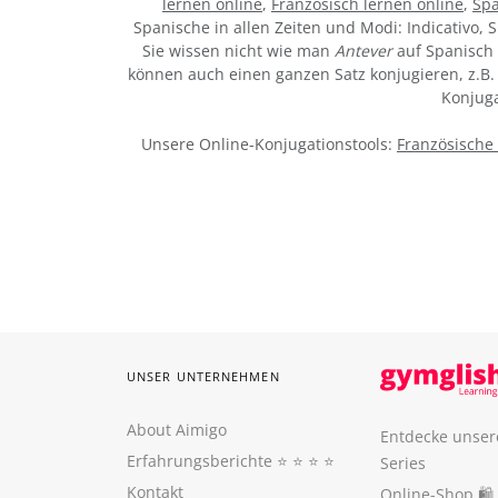
lernen online
,
Französisch lernen online
,
Spa
Spanische in allen Zeiten und Modi: Indicativo, S
Sie wissen nicht wie man
Antever
auf Spanisch 
können auch einen ganzen Satz konjugieren, z.B. 
Konjuga
Unsere Online-Konjugationstools:
Französische
UNSER UNTERNEHMEN
About Aimigo
Entdecke unser
Erfahrungsberichte
⭐️ ⭐️ ⭐️ ⭐️
Series
Kontakt
Online-Shop 🛍