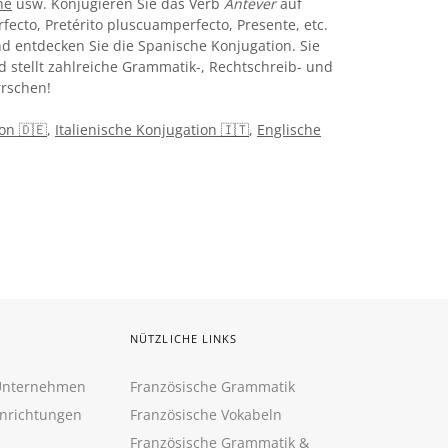
ne
usw. Konjugieren Sie das Verb
Antever
auf
rfecto, Pretérito pluscuamperfecto, Presente, etc.
d entdecken Sie die Spanische Konjugation. Sie
d stellt zahlreiche Grammatik-, Rechtschreib- und
rschen!
on 🇩🇪
,
Italienische Konjugation 🇮🇹
,
Englische
NÜTZLICHE LINKS
 Unternehmen
Französische Grammatik
inrichtungen
Französische Vokabeln
Französische Grammatik &