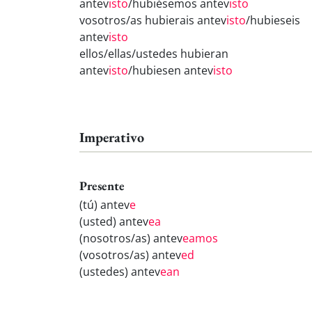
antev
isto
/hubiésemos antev
isto
vosotros/as hubierais antev
isto
/hubieseis
antev
isto
ellos/ellas/ustedes hubieran
antev
isto
/hubiesen antev
isto
Imperativo
Presente
(tú) antev
e
(usted) antev
ea
(nosotros/as) antev
eamos
(vosotros/as) antev
ed
(ustedes) antev
ean