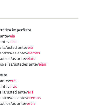
etérito imperfecto
 antev
eía
 antev
eías
/ella/usted antev
eía
sotros/as antev
eíamos
sotros/as antev
eíais
los/ellas/ustedes antev
eían
turo
 antev
eré
 antev
erás
/ella/usted antev
erá
sotros/as antev
eremos
sotros/as antev
eréis