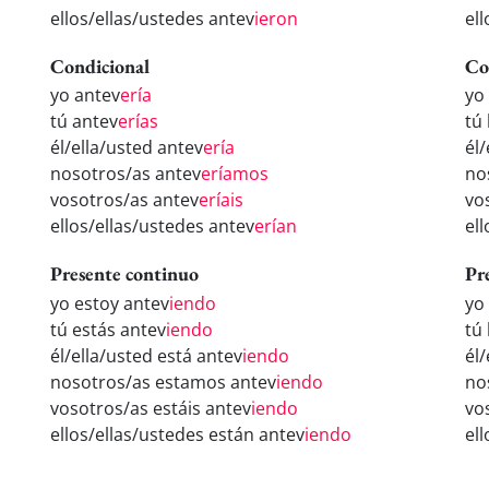
ellos/ellas/ustedes antev
ieron
el
Condicional
Co
yo antev
ería
yo
tú antev
erías
tú
él/ella/usted antev
ería
él
nosotros/as antev
eríamos
no
vosotros/as antev
eríais
vo
ellos/ellas/ustedes antev
erían
el
Presente continuo
Pr
yo estoy antev
iendo
yo
tú estás antev
iendo
tú
él/ella/usted está antev
iendo
él
nosotros/as estamos antev
iendo
no
vosotros/as estáis antev
iendo
vo
ellos/ellas/ustedes están antev
iendo
el