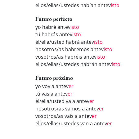
ellos/ellas/ustedes habían antev
isto
Futuro perfecto
yo habré antev
isto
tú habrás antev
isto
él/ella/usted habrá antev
isto
nosotros/as habremos antev
isto
vosotros/as habréis antev
isto
ellos/ellas/ustedes habrán antev
isto
Futuro próximo
yo voy a antev
er
tú vas a antev
er
él/ella/usted va a antev
er
nosotros/as vamos a antev
er
vosotros/as vais a antev
er
ellos/ellas/ustedes van a antev
er