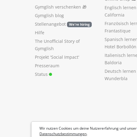
Gymglish verschenken
🎁
Englisch lerne
California
Gymglish blog
Französisch ler
Stellenangebot
We're hiring
Frantastique
Hilfe
Spanisch lerne
The Unofficial Story of
Hotel Borbollón
Gymglish
Italienisch ler
Projekt 'Social Impact'
Baldoria
Presseraum
Deutsch lernen
Status
Wunderbla
Wir nutzen Cookies um deine Nutzererfahrung und unser
Datenschutzbestimmungen
.