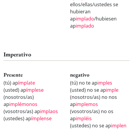
ellos/ellas/ustedes se
hubieran
ap
implado
/hubiesen
ap
implado
Imperativo
Presente
negativo
(tú) ap
ímplate
(tú) no te ap
imples
(usted) ap
ímplese
(usted) no se ap
imple
(nosotros/as)
(nosotros/as) no nos
ap
implémonos
ap
implemos
(vosotros/as) ap
implaos
(vosotros/as) no os
(ustedes) ap
ímplense
ap
impléis
(ustedes) no se ap
implen