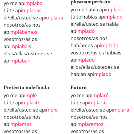
pluscuamperfecto
yo me ap
implaba
yo me había ap
implado
tú te ap
implabas
tú te habías ap
implado
él/ella/usted se ap
implaba
él/ella/usted se había
nosotros/as nos
ap
implado
ap
implábamos
nosotros/as nos
vosotros/as os
habíamos ap
implado
ap
implabais
vosotros/as os habíais
ellos/ellas/ustedes se
ap
implado
ap
implaban
ellos/ellas/ustedes se
habían ap
implado
Pretérito indefinido
Futuro
yo me ap
implé
yo me ap
implaré
tú te ap
implaste
tú te ap
implarás
él/ella/usted se ap
impló
él/ella/usted se ap
implará
nosotros/as nos
nosotros/as nos
ap
implamos
ap
implaremos
vosotros/as os
vosotros/as os