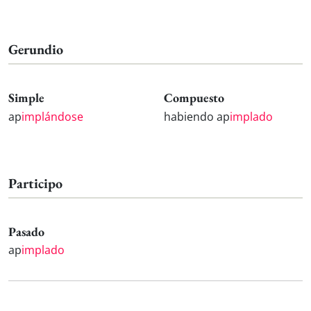
Gerundio
Simple
Compuesto
ap
implándose
habiendo ap
implado
Participo
Pasado
ap
implado