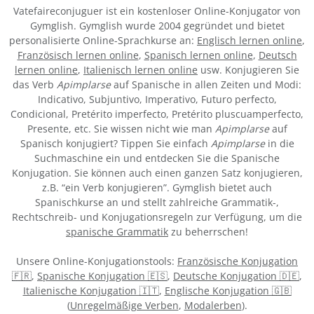
Vatefaireconjuguer ist ein kostenloser Online-Konjugator von
Gymglish. Gymglish wurde 2004 gegründet und bietet
personalisierte Online-Sprachkurse an:
Englisch lernen online
,
Französisch lernen online
,
Spanisch lernen online
,
Deutsch
lernen online
,
Italienisch lernen online
usw. Konjugieren Sie
das Verb
Apimplarse
auf Spanische in allen Zeiten und Modi:
Indicativo, Subjuntivo, Imperativo, Futuro perfecto,
Condicional, Pretérito imperfecto, Pretérito pluscuamperfecto,
Presente, etc. Sie wissen nicht wie man
Apimplarse
auf
Spanisch konjugiert? Tippen Sie einfach
Apimplarse
in die
Suchmaschine ein und entdecken Sie die Spanische
Konjugation. Sie können auch einen ganzen Satz konjugieren,
z.B. “ein Verb konjugieren”. Gymglish bietet auch
Spanischkurse an und stellt zahlreiche Grammatik-,
Rechtschreib- und Konjugationsregeln zur Verfügung, um die
spanische Grammatik
zu beherrschen!
Unsere Online-Konjugationstools:
Französische Konjugation
🇫🇷
,
Spanische Konjugation 🇪🇸
,
Deutsche Konjugation 🇩🇪
,
Italienische Konjugation 🇮🇹
,
Englische Konjugation 🇬🇧
(
Unregelmäßige Verben
,
Modalerben
).