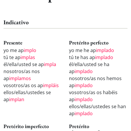
Indicativo
Presente
Pretérito perfecto
yo me ap
implo
yo me he ap
implado
tú te ap
implas
tú te has ap
implado
él/ella/usted se ap
impla
él/ella/usted se ha
nosotros/as nos
ap
implado
ap
implamos
nosotros/as nos hemos
vosotros/as os ap
impláis
ap
implado
ellos/ellas/ustedes se
vosotros/as os habéis
ap
implan
ap
implado
ellos/ellas/ustedes se han
ap
implado
Pretérito imperfecto
Pretérito