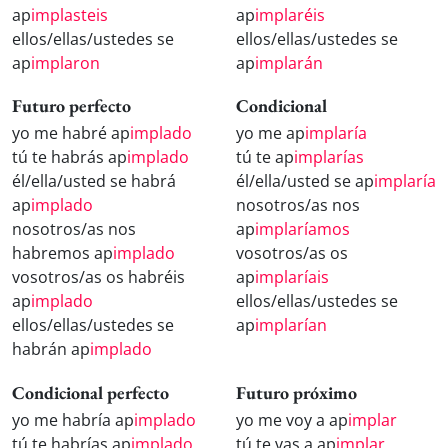
ap
implasteis
ap
implaréis
ellos/ellas/ustedes se
ellos/ellas/ustedes se
ap
implaron
ap
implarán
Futuro perfecto
Condicional
yo me habré ap
implado
yo me ap
implaría
tú te habrás ap
implado
tú te ap
implarías
él/ella/usted se habrá
él/ella/usted se ap
implaría
ap
implado
nosotros/as nos
nosotros/as nos
ap
implaríamos
habremos ap
implado
vosotros/as os
vosotros/as os habréis
ap
implaríais
ap
implado
ellos/ellas/ustedes se
ellos/ellas/ustedes se
ap
implarían
habrán ap
implado
Condicional perfecto
Futuro próximo
yo me habría ap
implado
yo me voy a ap
implar
tú te habrías ap
implado
tú te vas a ap
implar