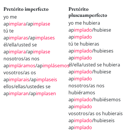
Pretérito imperfecto
Pretérito
pluscuamperfecto
yo me
yo me hubiera
ap
implara
/ap
implase
ap
implado
/hubiese
tú te
ap
implado
ap
implaras
/ap
implases
tú te hubieras
él/ella/usted se
ap
implado
/hubieses
ap
implara
/ap
implase
ap
implado
nosotros/as nos
él/ella/usted se hubiera
ap
impláramos
/ap
implásemos
ap
implado
/hubiese
vosotros/as os
ap
implado
ap
implarais
/ap
implaseis
nosotros/as nos
ellos/ellas/ustedes se
hubiéramos
ap
implaran
/ap
implasen
ap
implado
/hubiésemos
ap
implado
vosotros/as os hubierais
ap
implado
/hubieseis
ap
implado