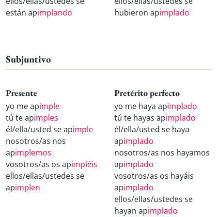
ellos/ellas/ustedes se
ellos/ellas/ustedes se
están ap
implando
hubieron ap
implado
Subjuntivo
Presente
Pretérito perfecto
yo me ap
imple
yo me haya ap
implado
tú te ap
imples
tú te hayas ap
implado
él/ella/usted se ap
imple
él/ella/usted se haya
nosotros/as nos
ap
implado
ap
implemos
nosotros/as nos hayamos
vosotros/as os ap
impléis
ap
implado
ellos/ellas/ustedes se
vosotros/as os hayáis
ap
implen
ap
implado
ellos/ellas/ustedes se
hayan ap
implado