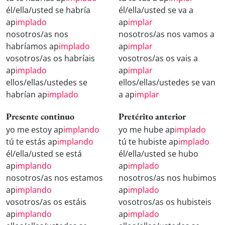
él/ella/usted se habría
él/ella/usted se va a
ap
implado
ap
implar
nosotros/as nos
nosotros/as nos vamos a
habríamos ap
implado
ap
implar
vosotros/as os habríais
vosotros/as os vais a
ap
implado
ap
implar
ellos/ellas/ustedes se
ellos/ellas/ustedes se van
habrían ap
implado
a ap
implar
Presente continuo
Pretérito anterior
yo me estoy ap
implando
yo me hube ap
implado
tú te estás ap
implando
tú te hubiste ap
implado
él/ella/usted se está
él/ella/usted se hubo
ap
implando
ap
implado
nosotros/as nos estamos
nosotros/as nos hubimos
ap
implando
ap
implado
vosotros/as os estáis
vosotros/as os hubisteis
ap
implando
ap
implado