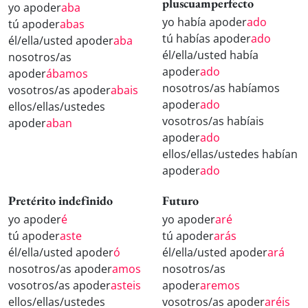
pluscuamperfecto
yo apoder
aba
yo había apoder
ado
tú apoder
abas
tú habías apoder
ado
él/ella/usted apoder
aba
él/ella/usted había
nosotros/as
apoder
ado
apoder
ábamos
nosotros/as habíamos
vosotros/as apoder
abais
apoder
ado
ellos/ellas/ustedes
vosotros/as habíais
apoder
aban
apoder
ado
ellos/ellas/ustedes habían
apoder
ado
Pretérito indefinido
Futuro
yo apoder
é
yo apoder
aré
tú apoder
aste
tú apoder
arás
él/ella/usted apoder
ó
él/ella/usted apoder
ará
nosotros/as apoder
amos
nosotros/as
vosotros/as apoder
asteis
apoder
aremos
ellos/ellas/ustedes
vosotros/as apoder
aréis