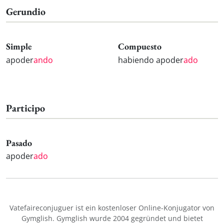
Gerundio
Simple
Compuesto
apoder
ando
habiendo apoder
ado
Participo
Pasado
apoder
ado
Vatefaireconjuguer ist ein kostenloser Online-Konjugator von
Gymglish. Gymglish wurde 2004 gegründet und bietet