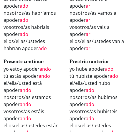
apoder
ado
apoder
ar
nosotros/as habríamos
nosotros/as vamos a
apoder
ado
apoder
ar
vosotros/as habríais
vosotros/as vais a
apoder
ado
apoder
ar
ellos/ellas/ustedes
ellos/ellas/ustedes van a
habrían apoder
ado
apoder
ar
Presente continuo
Pretérito anterior
yo estoy apoder
ando
yo hube apoder
ado
tú estás apoder
ando
tú hubiste apoder
ado
él/ella/usted está
él/ella/usted hubo
apoder
ando
apoder
ado
nosotros/as estamos
nosotros/as hubimos
apoder
ando
apoder
ado
vosotros/as estáis
vosotros/as hubisteis
apoder
ando
apoder
ado
ellos/ellas/ustedes están
ellos/ellas/ustedes