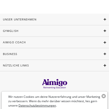
UNSER UNTERNEHMEN
GYMGLISH
AIMIGO COACH
BUSINESS
NÜTZLICHE LINKS
Deutsch
Wir nutzen Cookies um deine Nutzererfahrung und unser Marketing
zu verbessern. Wenn du mehr darüber wissen möchtest, lies gern
unsere
Datenschutzbestimmungen
.
©Aimigo 2026