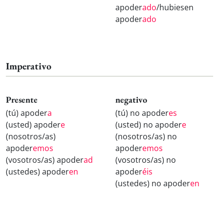
apoder
ado
/hubiesen
apoder
ado
Imperativo
Presente
negativo
(tú) apoder
a
(tú) no apoder
es
(usted) apoder
e
(usted) no apoder
e
(nosotros/as)
(nosotros/as) no
apoder
emos
apoder
emos
(vosotros/as) apoder
ad
(vosotros/as) no
(ustedes) apoder
en
apoder
éis
(ustedes) no apoder
en