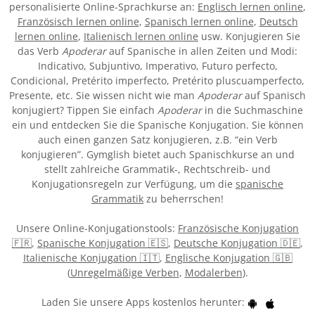
personalisierte Online-Sprachkurse an:
Englisch lernen online
,
Französisch lernen online
,
Spanisch lernen online
,
Deutsch
lernen online
,
Italienisch lernen online
usw. Konjugieren Sie
das Verb
Apoderar
auf Spanische in allen Zeiten und Modi:
Indicativo, Subjuntivo, Imperativo, Futuro perfecto,
Condicional, Pretérito imperfecto, Pretérito pluscuamperfecto,
Presente, etc. Sie wissen nicht wie man
Apoderar
auf Spanisch
konjugiert? Tippen Sie einfach
Apoderar
in die Suchmaschine
ein und entdecken Sie die Spanische Konjugation. Sie können
auch einen ganzen Satz konjugieren, z.B. “ein Verb
konjugieren”. Gymglish bietet auch Spanischkurse an und
stellt zahlreiche Grammatik-, Rechtschreib- und
Konjugationsregeln zur Verfügung, um die
spanische
Grammatik
zu beherrschen!
Unsere Online-Konjugationstools:
Französische Konjugation
🇫🇷
,
Spanische Konjugation 🇪🇸
,
Deutsche Konjugation 🇩🇪
,
Italienische Konjugation 🇮🇹
,
Englische Konjugation 🇬🇧
(
Unregelmäßige Verben
,
Modalerben
).
Laden Sie unsere Apps kostenlos herunter: