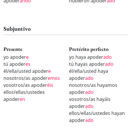
apoder
ando
hubieron apoder
ado
Subjuntivo
Presente
Pretérito perfecto
yo apoder
e
yo haya apoder
ado
tú apoder
es
tú hayas apoder
ado
él/ella/usted apoder
e
él/ella/usted haya
nosotros/as apoder
emos
apoder
ado
vosotros/as apoder
éis
nosotros/as hayamos
ellos/ellas/ustedes
apoder
ado
apoder
en
vosotros/as hayáis
apoder
ado
ellos/ellas/ustedes hayan
apoder
ado