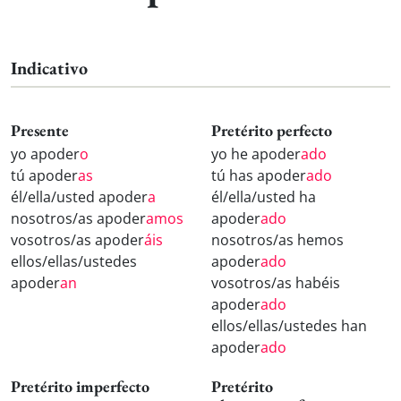
Indicativo
Presente
Pretérito perfecto
yo apoder
o
yo he apoder
ado
tú apoder
as
tú has apoder
ado
él/ella/usted apoder
a
él/ella/usted ha
nosotros/as apoder
amos
apoder
ado
vosotros/as apoder
áis
nosotros/as hemos
ellos/ellas/ustedes
apoder
ado
apoder
an
vosotros/as habéis
apoder
ado
ellos/ellas/ustedes han
apoder
ado
Pretérito imperfecto
Pretérito