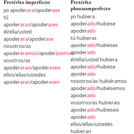
Pretérito imperfecto
Pretérito
pluscuamperfecto
yo apoder
ara
/apoder
ase
yo hubiera
tú
apoder
ado
/hubiese
apoder
aras
/apoder
ases
apoder
ado
él/ella/usted
tú hubieras
apoder
ara
/apoder
ase
apoder
ado
/hubieses
nosotros/as
apoder
ado
apoder
áramos
/apoder
ásemos
él/ella/usted hubiera
vosotros/as
apoder
ado
/hubiese
apoder
arais
/apoder
aseis
apoder
ado
ellos/ellas/ustedes
nosotros/as hubiéramos
apoder
aran
/apoder
asen
apoder
ado
/hubiésemos
apoder
ado
vosotros/as hubierais
apoder
ado
/hubieseis
apoder
ado
ellos/ellas/ustedes
hubieran