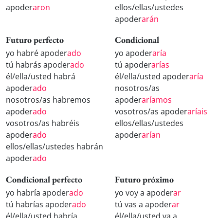
apoder
aron
ellos/ellas/ustedes
apoder
arán
Futuro perfecto
Condicional
yo habré apoder
ado
yo apoder
aría
tú habrás apoder
ado
tú apoder
arías
él/ella/usted habrá
él/ella/usted apoder
aría
apoder
ado
nosotros/as
nosotros/as habremos
apoder
aríamos
apoder
ado
vosotros/as apoder
aríais
vosotros/as habréis
ellos/ellas/ustedes
apoder
ado
apoder
arían
ellos/ellas/ustedes habrán
apoder
ado
Condicional perfecto
Futuro próximo
yo habría apoder
ado
yo voy a apoder
ar
tú habrías apoder
ado
tú vas a apoder
ar
él/ella/usted habría
él/ella/usted va a